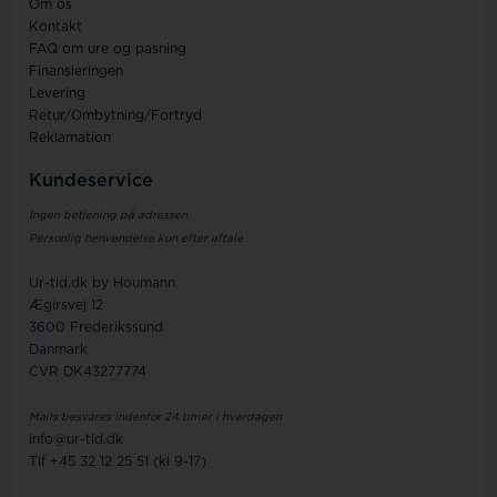
Om os
Kontakt
FAQ om ure og pasning
Finansieringen
Levering
Retur/Ombytning/Fortryd
Reklamation
Kundeservice
Ingen betjening på adressen
Personlig henvendelse kun efter aftale
Ur-tid.dk by Houmann
Ægirsvej 12
3600 Frederikssund
Danmark
CVR DK43277774
Mails besvares indenfor 24 timer i hverdagen
info@ur-tid.dk
Tlf +45 32 12 25 51 (kl 9-17)