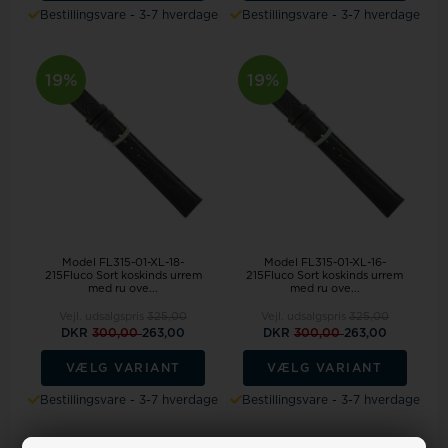
Bestillingsvare - 3-7 hverdage
Bestillingsvare - 3-7 hverdage
19%
19%
Model FL315-01-XL-18-
Model FL315-01-XL-16-
215Fluco Sort koskinds urrem
215Fluco Sort koskinds urrem
med ru ove...
med ru ove...
Vejl. udsalgspris
325,00
Vejl. udsalgspris
325,00
DKR
300,00
263,00
DKR
300,00
263,00
VÆLG VARIANT
VÆLG VARIANT
Bestillingsvare - 3-7 hverdage
Bestillingsvare - 3-7 hverdage