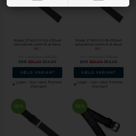
Model 271400-01-20-215Sort
Model 271400-01-18-215Sort
kalveskinds urrem til at skrue
kalveskinds urrem til at skrue
på...
på...
Vejl. udsalgspris
375,00
Vejl. udsalgspris
375,00
DKR
350,00
304,00
DKR
350,00
304,00
VÆLG VARIANT
VÆLG VARIANT
Lager - kan være fremme
Lager - kan være fremme
imorgen!
imorgen!
18%
18%