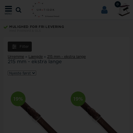
0
MENU
MULIGHED FOR FRI LEVERING
med PostNord & GLS
Filter
Urremme
»
Længde
»
215 mm - ekstra lange
215 mm - ekstra lange
19%
19%