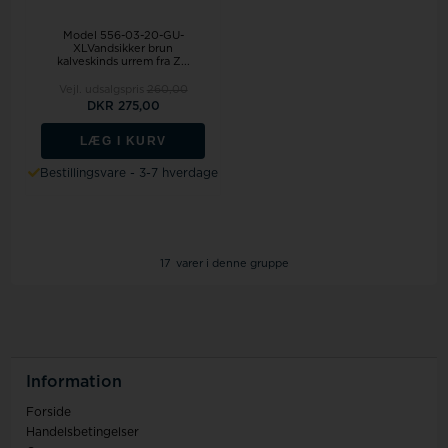
Model 556-03-20-GU-
XLVandsikker brun
kalveskinds urrem fra Z...
Vejl. udsalgspris
260,00
DKR 275,00
LÆG I KURV
Bestillingsvare - 3-7 hverdage
17
varer i denne gruppe
Information
Forside
Handelsbetingelser