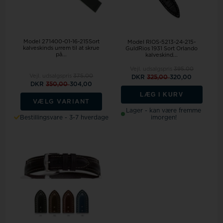
Model 271400-01-16-215Sort
Model RIOS-5213-24-215-
kalveskinds urrem til at skrue
GuldRios 1931 Sort Orlando
på...
kalveskind...
Vejl. udsalgspris
395,00
Vejl. udsalgspris
375,00
DKR
325,00
320,00
DKR
350,00
304,00
LÆG I KURV
VÆLG VARIANT
Lager - kan være fremme
Bestillingsvare - 3-7 hverdage
imorgen!