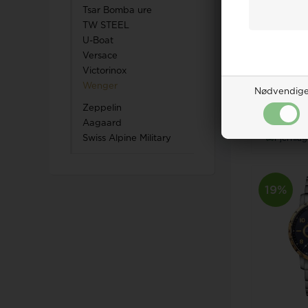
Tsar Bomba ure
TW STEEL
Model W0
U-Boat
01.1731.
Versace
Do
Victorinox
Vejl. uds
Wenger
DKR
1.
Nødvendig
Zeppelin
LÆ
Aagaard
Fjernlag
Swiss Alpine Military
19%