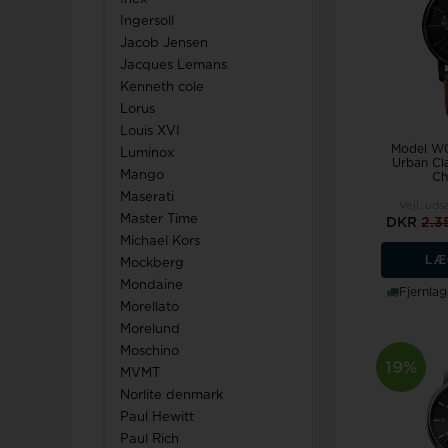
Ingersoll
Jacob Jensen
Jacques Lemans
Kenneth cole
Lorus
Louis XVI
Model W0
Luminox
Urban Cla
Mango
Ch
Maserati
Vejl. uds
Master Time
DKR
2.3
Michael Kors
LÆ
Mockberg
Mondaine
Fjernlag
Morellato
Morelund
Moschino
19%
MVMT
Norlite denmark
Paul Hewitt
Paul Rich