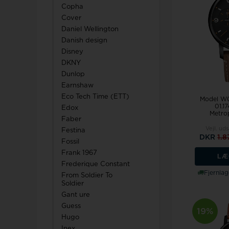
Copha
Cover
Daniel Wellington
Danish design
Disney
DKNY
Dunlop
Earnshaw
Eco Tech Time (ETT)
Model W0
01.1
Edox
Metrop
Faber
Vejl. ud
Festina
DKR
1.
Fossil
Frank 1967
LÆ
Frederique Constant
Fjernlag
From Soldier To
Soldier
Gant ure
Guess
19%
Hugo
Inex