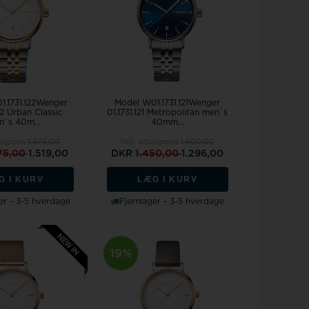
1.1731.122Wenger
Model W01.1731.121Wenger
22 Urban Classic
01.1731.121 Metropolitan men`s
n`s 40m...
40mm...
algspris
1.875,00
Vejl. udsalgspris
1.600,00
75,00
1.519,00
DKR
1.450,00
1.296,00
G I KURV
LÆG I KURV
er - 3-5 hverdage
Fjernlager - 3-5 hverdage
19%