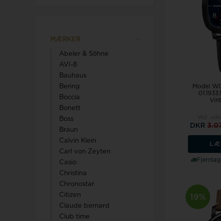
Calvin Klein
MÆRKER
Abeler & Söhne
AVI-8
Bauhaus
Royal london ure
Bering
Model W0
Tommy Hilfiger
01.1933
Boccia
Vin
Sector
Bonett
Seits
Triwa
Vejl. uds
Boss
DKR
3.0
Braun
Skagen
Calvin Klein
Son of Noa smykker
TW STEEL
LÆ
Carl von Zeyten
Spinnaker
Fjernlag
Casio
Swiss military by chrono
U-Boat
Christina
Swiss Millitary By Hanowa
Chronostar
Citizen
19%
Claude bernard
Club time