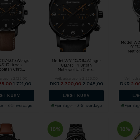
Model W01
01.17
Metrop
1.1743.113Wenger
Model W01.1743.114Wenger
743.113 Urban
01.1743.114 Urban
olitan Chro...
Metropolitan Chro...
salgspris
2.125,00
Vejl. udsalgspris
2.525,00
Vejl. uds
875,00
1.721,00
DKR
2.700,00
2.045,00
DKR
2.0
G I KURV
LÆG I KURV
LÆ
er - 3-5 hverdage
Fjernlager - 3-5 hverdage
Fjernlag
18%
18%