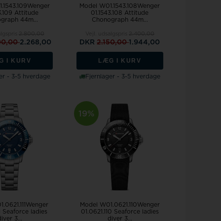
.1543.109Wenger
Model W01.1543.108Wenger
3.109 Attitude
01.1543.108 Attitude
graph 44m...
Chonograph 44m...
algspris
2.800,00
Vejl. udsalgspris
2.400,00
00,00
2.268,00
DKR
2.150,00
1.944,00
G I KURV
LÆG I KURV
er - 3-5 hverdage
Fjernlager - 3-5 hverdage
19%
.0621.111Wenger
Model W01.0621.110Wenger
1 Seaforce ladies
01.0621.110 Seaforce ladies
iver 3...
diver 3...