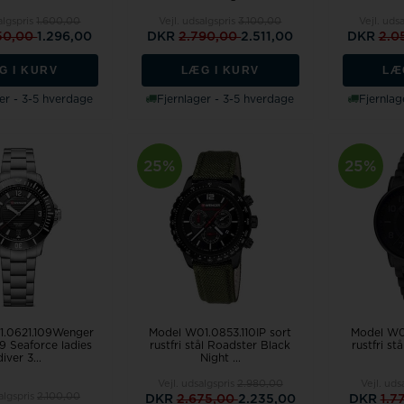
algspris
1.600,00
Vejl. udsalgspris
3.100,00
Vejl. uds
50,00
1.296,00
DKR
2.790,00
2.511,00
DKR
2.0
G I KURV
LÆG I KURV
LÆ
er - 3-5 hverdage
Fjernlager - 3-5 hverdage
Fjernlag
25%
25%
1.0621.109Wenger
Model W01.0853.110IP sort
Model W01
9 Seaforce ladies
rustfri stål Roadster Black
rustfri st
diver 3...
Night ...
Vejl. udsalgspris
2.980,00
Vejl. uds
algspris
2.100,00
DKR
2.675,00
2.235,00
DKR
1.7