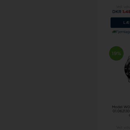
Vejl. uds
DKR
1.4
LÆ
Fjernlag
19%
Model W0
01.0621.10
Vejl. uds