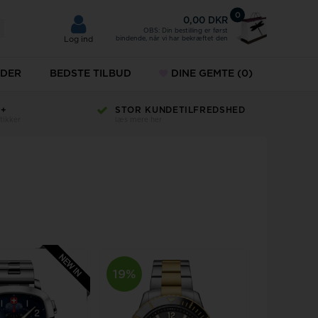
0
0,00 DKR
OBS: Din bestilling er først
bindende, når vi har bekræftet den
Log ind
DER
BEDSTE TILBUD
DINE GEMTE
(0)
H+
STOR KUNDETILFREDSHED
KÆDER
tikker
læs mere her
ud
ÆNG
SMYKKER
MVMT
esæt
URE
r til mænd
Norlite denmark
r til damer
Paul Hewitt
keure
19%
Police ure