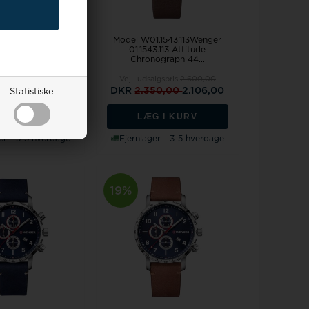
1641.114
Wenger
Model W01.1543.113Wenger
114 Avenue men`s
01.1543.113 Attitude
mm 10ATM
Chronograph 44...
algspris
1.500,00
Vejl. udsalgspris
2.600,00
50,00
1.215,00
DKR
2.350,00
2.106,00
Statistiske
G I KURV
LÆG I KURV
er - 3-5 hverdage
Fjernlager - 3-5 hverdage
19%