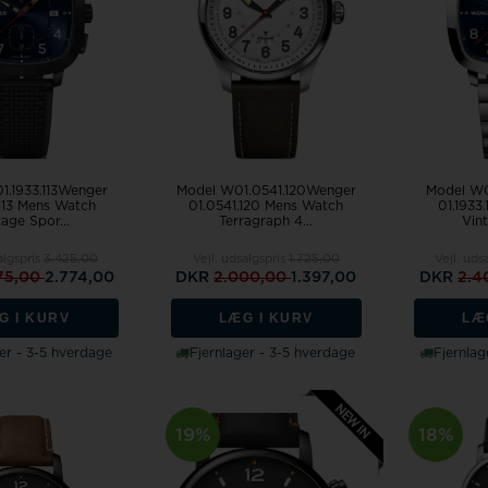
Jacob Jensen
Jacques Lemans
Kenneth cole
Wenger
1.1933.113Wenger
Model W01.0541.120Wenger
Model W0
Zeppelin
.113 Mens Watch
01.0541.120 Mens Watch
01.1933
tage Spor...
Terragraph 4...
Vint
algspris
3.425,00
Vejl. udsalgspris
1.725,00
Vejl. uds
Aagaard
75,00
2.774,00
DKR
2.000,00
1.397,00
DKR
2.4
G I KURV
LÆG I KURV
LÆ
Swiss Alpine Military
er - 3-5 hverdage
Fjernlager - 3-5 hverdage
Fjernlag
19%
18%