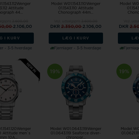
1.1543.112Wenger
Model W01.1543.110Wenger
Model W01
3.112 Attitude
01.1543.110 Attitude
01.154
ograph 44...
Chonograph 44m...
Chono
algspris
2.600,00
Vejl. udsalgspris
2.600,00
Vejl. uds
50,00
2.106,00
DKR
2.350,00
2.106,00
DKR
2.5
G I KURV
LÆG I KURV
LÆ
er - 3-5 hverdage
Fjernlager - 3-5 hverdage
Fjernlag
19%
19%
1.1541.120Wenger
Model W01.0643.119Wenger
Model W01
20 Attitude men`s
01.0643.119 Seaforce diver-
01.0621.11
mm 10A...
chronogr...
d