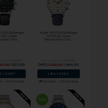
.1743.120Wenger
Model W01.1743.119Wenger
43.120 Urban
01.1743.119 Urban
olitan Chro...
Metropolitan Chro...
algspris
2.250,00
Vejl. udsalgspris
2.400,00
00,00
1.823,00
DKR
2.200,00
1.944,00
G I KURV
LÆG I KURV
er - 3-5 hverdage
Fjernlager - 3-5 hverdage
19%