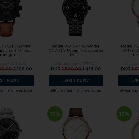
1.1743.115Wenger
Model W01.1741.119Wenger
Model W0
ssic sort IP med
01.1741.119 Urban Metropolitan
01.1731.1
ronogra...
Men'...
me
algspris
2.600,00
Vejl. udsalgspris
1.750,00
Vejl. uds
50,00
2.106,00
DKR
1.500,00
1.418,00
DKR
1.6
G I KURV
LÆG I KURV
LÆ
er - 3-5 hverdage
Fjernlager - 3-5 hverdage
Fjernlag
19%
19%