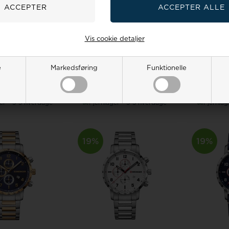
1.1731.107Wenger
Model W01.1641.118
Wenger
Model W01.
107 Metropolitan
01.1641.118 Avenue men`s
01.1641.
Vis cookie detaljer
nnissima...
42mm 10ATM
42
algspris
1.700,00
Vejl. udsalgspris
1.500,00
Vejl. uds
500,00
1.377,00
DKR
1.350,00
1.215,00
DKR
1.3
e
Markedsføring
Funktionelle
G I KURV
LÆG I KURV
LÆ
er - 3-5 hverdage
Fjernlager - 3-5 hverdage
Fjernlag
19%
19%