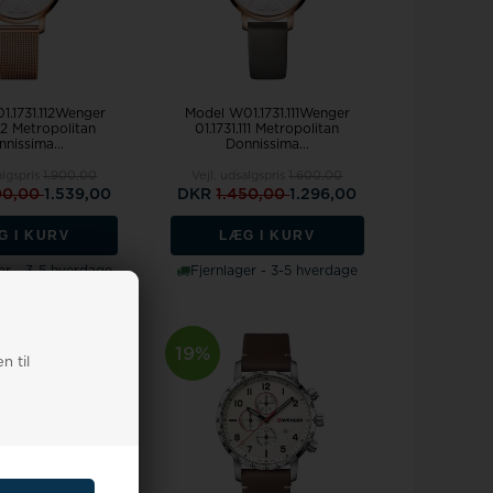
1.1731.112Wenger
Model W01.1731.111Wenger
112 Metropolitan
01.1731.111 Metropolitan
nissima...
Donnissima...
algspris
1.900,00
Vejl. udsalgspris
1.600,00
00,00
1.539,00
DKR
1.450,00
1.296,00
G I KURV
LÆG I KURV
er - 3-5 hverdage
Fjernlager - 3-5 hverdage
19%
n til