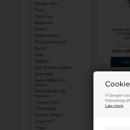
Philipp Plein
Picto
Police ure
Rosefield
Rotary
Model W0
01.1731.
Rothenschild
men
Royal london ure
Vejl. uds
Sector
DKR
1.4
Seits
Skagen
LÆ
Son of Noa smykker
Fjernlag
Spinnaker
Swiss military by
Cookie
chrono
Swiss Millitary By
19%
Vi bruger cook
Hanowa
forbedring af
Thomas Sabo
Læs mere
Timberland
Tommy Hilfiger
Traser H3
Triwa