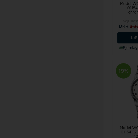
Model W0
01.154
chron
Vejl. uds
DKR
2.3
LÆ
Fjernlag
19%
Model W0
01.1541.1
42