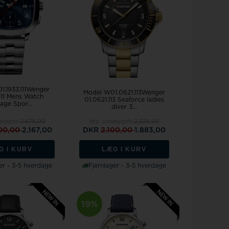
Rosefield
1.1933.111Wenger
Model W01.0621.113Wenger
.111 Mens Watch
01.0621.113 Seaforce ladies
age Spor...
diver 3...
algspris
2.675,00
Vejl. udsalgspris
2.325,00
00,00
2.167,00
DKR
2.100,00
1.883,00
G I KURV
LÆG I KURV
er - 3-5 hverdage
Fjernlager - 3-5 hverdage
19%