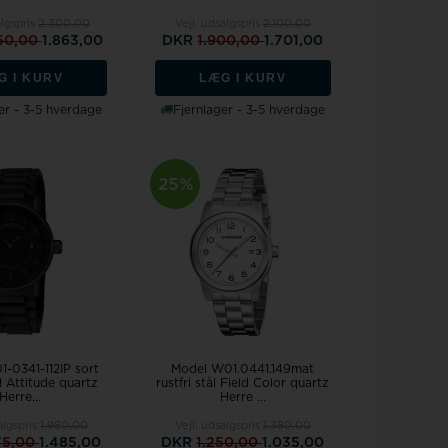
algspris
2.300,00
Vejl. udsalgspris
2.100,00
50,00
1.863,00
DKR
1.900,00
1.701,00
G I KURV
LÆG I KURV
er - 3-5 hverdage
Fjernlager - 3-5 hverdage
25%
-0341-112IP sort
Model W01.0441.149mat
ål Attitude quartz
rustfri stål Field Color quartz
Herre...
Herre ...
algspris
1.980,00
Vejl. udsalgspris
1.380,00
75,00
1.485,00
DKR
1.250,00
1.035,00