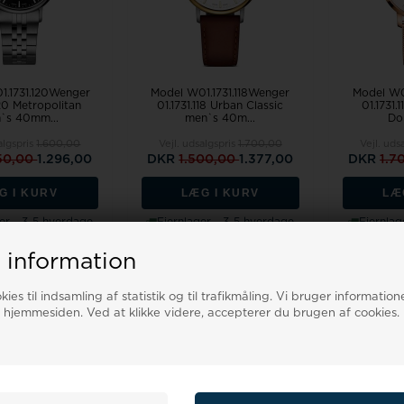
1.1731.120Wenger
Model W01.1731.118Wenger
Model W0
120 Metropolitan
01.1731.118 Urban Classic
01.1731.
`s 40mm...
men`s 40m...
Don
algspris
1.600,00
Vejl. udsalgspris
1.700,00
Vejl. uds
50,00
1.296,00
DKR
1.500,00
1.377,00
DKR
1.7
G I KURV
LÆG I KURV
LÆ
er - 3-5 hverdage
Fjernlager - 3-5 hverdage
Fjernlag
 information
19%
19%
ies til indsamling af statistik og til trafikmåling. Vi bruger informatione
 hjemmesiden. Ved at klikke videre, accepterer du brugen af cookies.