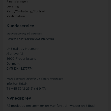
Finansieringen
Levering
Retur/Ombytning/Fortryd
Reklamation
Kundeservice
Ingen betjening på adressen
Personlig henvendelse kun efter aftale
Ur-tid.dk by Houmann
Ægirsvej 12
3600 Frederikssund
Danmark
CVR DK43277774
Mails besvares indenfor 24 timer i hverdagen
info@ur-tid.dk
Tlf +45 32 12 25 51 (kl 9-17)
Nyhedsbrev
Få modetips om smykker og vær først til nyheder og tilbud