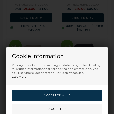
Vejl. udsalgspris
1.199,00
Vejl. udsalgspris
799,00
DKR
1.250,00
1.134,00
DKR
720,00
600,00
LÆG I KURV
LÆG I KURV
Fjernlager - 3-5
Lager - kan være fremme
hverdage
imorgen!
24%
19%
Cookie information
Vi bruger cookies til indsamling af statistik og til trafikmåling.
Vi bruger informationen til forbedring af hjemmesiden. Ved
at klikke videre, accepterer du brugen af cookies.
Læs mere
Model BGD-565U-4ERBeige
Model BGD-565U-1ERBGD-
resinplast Baby-G Digitalt
565U-1ER, Casio-Baby-G-
Dame ur f...
BGD-565U-1ER Di...