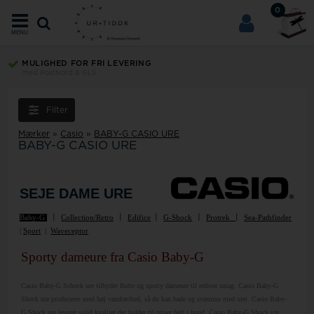
0
MENU
MULIGHED FOR FRI LEVERING
med PostNord & GLS
Filter
Mærker
»
Casio
»
BABY-G CASIO URE
BABY-G CASIO URE
SEJE DAME URE
|
|
|
|
|
Baby-G
Collection/Retro
Edifice
G-Shock
Protrek
Sea-Pathfinder
|
Sport
|
Waveceptor
Sporty dameure fra Casio Baby-G
Casio Baby-G Schock ure tilbyder flotte og sporty dameure til enhver smag. Casio Baby-G
Shock ure produceres med høj vandtæthed, så du kan bade og svømme med uret. Casio Baby-
G Shock ure leverer solid kvalitet der holder til priser helt i bund. Casio Baby-G Shock ure