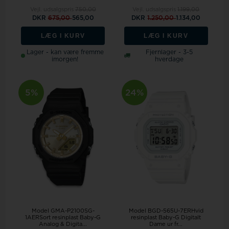
Vejl. udsalgspris
750,00
Vejl. udsalgspris
1.199,00
DKR
675,00
565,00
DKR
1.250,00
1.134,00
LÆG I KURV
LÆG I KURV
Lager - kan være fremme
Fjernlager - 3-5
imorgen!
hverdage
5%
24%
Model GMA-P2100SG-
Model BGD-565U-7ERHvid
1AERSort resinplast Baby-G
resinplast Baby-G Digitalt
Analog & Digita...
Dame ur fr...