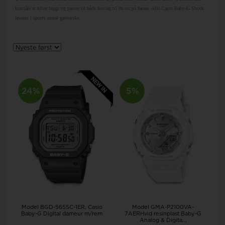
kan tåle at blive brugt og passer til både fest og til en tur på farten. Alle Casio Baby-G Shock
leveres i sporty metal gaveæske.
24%
5%
Model GMA-P2100VA-
Model BGD-565SC-1ER
Casio
7AERHvid resinplast Baby-G
Baby-G Digital dameur m/rem
Analog & Digita...