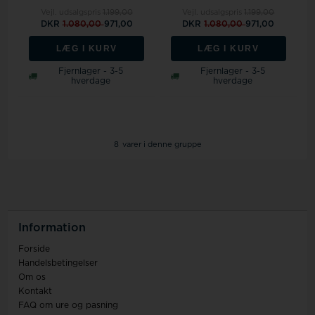
Vejl. udsalgspris
1.199,00
Vejl. udsalgspris
1.199,00
DKR
1.080,00
971,00
DKR
1.080,00
971,00
LÆG I KURV
LÆG I KURV
Fjernlager - 3-5
Fjernlager - 3-5
hverdage
hverdage
8
varer i denne gruppe
Information
Forside
Handelsbetingelser
Om os
Kontakt
FAQ om ure og pasning