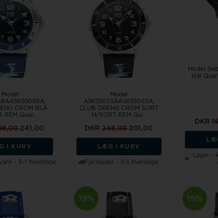
Model Sei
stål Quar
Model
Model
S8AA56550S8A,
A56550S5AA56550S5A,
RENG CROM BLÅ
CLUB DRENG CROM SORT
 REM Quar...
M/SORT REM Qu...
DKR
1
98,00
241,00
DKR
248,00
201,00
LÆ
G I KURV
LÆG I KURV
Lager -
svare - 3-7 hverdage
Fjernlager - 3-5 hverdage
19%
19%