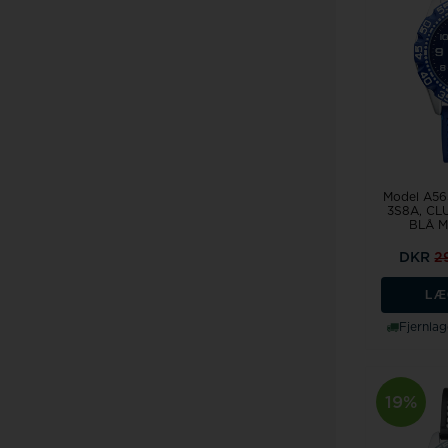
Model A56
3S8A, C
BLÅ M
DKR
2
LÆ
Fjernlag
19%