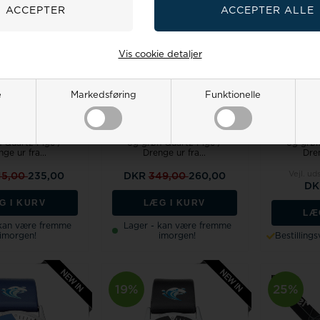
26%
Vis cookie detaljer
e
Markedsføring
Funktionelle
C-94-M03Lyseblå
Model CAC-39-M01Lyseblå
Model CA
 Quartz Pige /
og grøn Quartz Pige /
og grøn
ge ur fra...
Drenge ur fra...
Dren
Vejl. ud
15,00
235,00
DKR
349,00
260,00
DK
G I KURV
LÆG I KURV
LÆ
 kan være fremme
Lager - kan være fremme
imorgen!
imorgen!
Bestilling
19%
25%