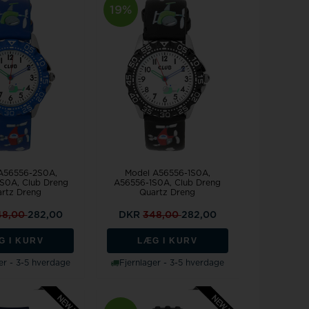
19%
A56556-2S0A
Model A56556-1S0A
S0A, Club Dreng
A56556-1S0A, Club Dreng
rtz Dreng
Quartz Dreng
48,00
282,00
DKR
348,00
282,00
G I KURV
LÆG I KURV
er - 3-5 hverdage
Fjernlager - 3-5 hverdage