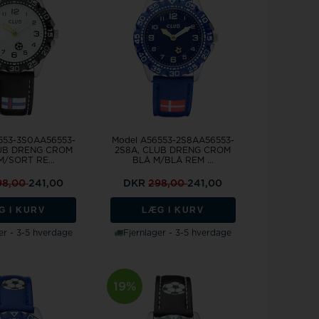
553-3S0AA56553-
Model A56553-2S8AA56553-
LUB DRENG CROM
2S8A, CLUB DRENG CROM
M/SORT RE...
BLÅ M/BLÅ REM ...
98,00
241,00
DKR
298,00
241,00
G I KURV
LÆG I KURV
er - 3-5 hverdage
Fjernlager - 3-5 hverdage
19%