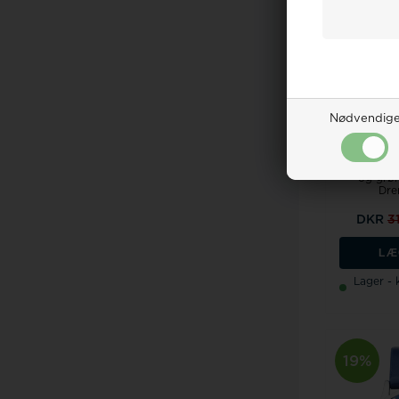
25%
Nødvendig
Model CA
og grøn
Dren
DKR
3
LÆ
Lager -
19%