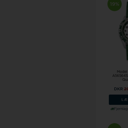
19%
Model
A56564S
Qu
DKR
2
LÆ
Fjernlag