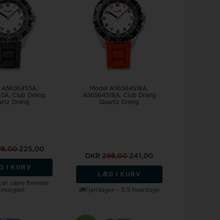
 A56564S5A
Model A56564S18A
5A, Club Dreng
A56564S18A, Club Dreng
rtz Dreng
Quartz Dreng
98,00
225,00
DKR
298,00
241,00
G I KURV
LÆG I KURV
 kan være fremme
imorgen!
Fjernlager - 3-5 hverdage