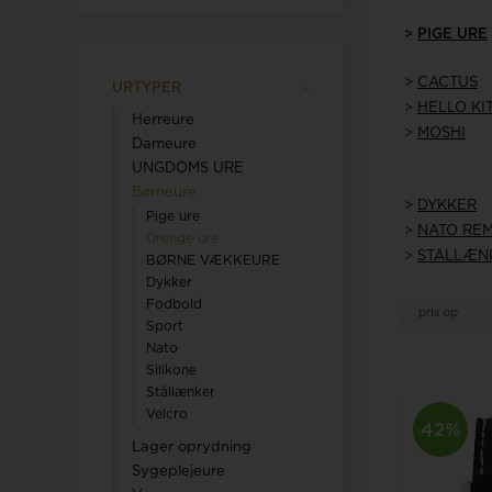
Calvin Klein
>
PIGE URE
>
CACTUS
URTYPER
>
HELLO KI
Herreure
>
MOSHI
Dameure
UNGDOMS URE
Royal london ure
Børneure
Tommy Hilfiger
>
DYKKER
Pige ure
>
NATO RE
Sector
Drenge ure
>
STÅLLÆN
BØRNE VÆKKEURE
Seits
Triwa
Dykker
Skagen
Fodbold
pris op
Son of Noa smykker
TW STEEL
Sport
Spinnaker
Nato
Silikone
Swiss military by chrono
U-Boat
Stållænker
Swiss Millitary By Hanowa
Velcro
42%
Lager oprydning
Sygeplejeure