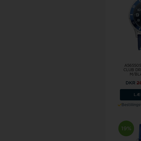
A56550
CLUB D
M/BLÅ
DKR
2
LÆ
Bestilling
19%