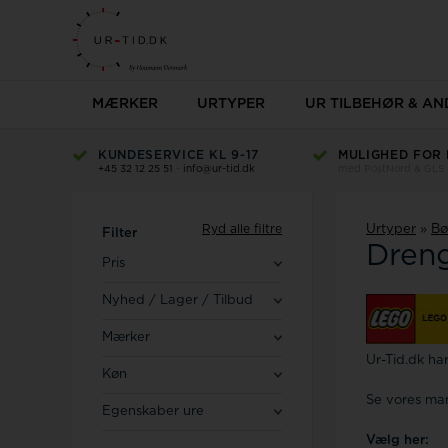
MÆRKER
URTYPER
UR TILBEHØR & AN
KUNDESERVICE KL 9-17
Herreure
Dameure
MULIGHED FOR 
Casio
+45 32 12 25 51
-
info@ur-tid.dk
med PostNord & GLS
Herreure på tilbud
Dameure på tilbu
Christina
Abeler & Söhne
AVI-8 Herre
Alle dameure
AVI-8
Casio herreure
Casio dameure
Ryd alle filtre
Urtyper
»
Bø
Filter
Citizen
Edox herreure
Dameure fra Tomm
Dreng
Festina herreure
Edox dameure
Pris
Herreure - Tommy Hilfiger
Esprit dameure
Bering
Nyhed / Lager / Tilbud
Se alle
Se alle
Copha
Mærker
Cover
Ur-Tid.dk ha
Boss
Køn
Daniel Wellington
Braun
Se vores ma
Egenskaber ure
Danish design
Vælg her: