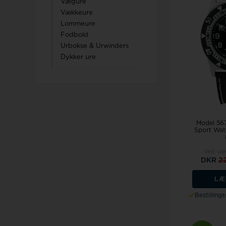
Vægure
Vækkeure
Lommeure
Fodbold
Urbokse & Urwinders
Dykker ure
Model 567
Sport Wat
Vejl. ud
DKR
2
LÆ
Bestilling