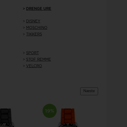
Rosefield
>
DRENGE URE
>
DISNEY
>
MOSCHINO
>
TIKKERS
> ​​​​
SPORT
>
STOF REMME
>
VELCRO
Næste
19%