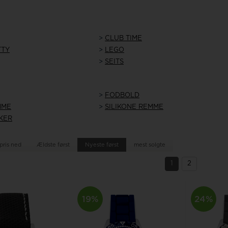
Jacob Jensen
Jacques Lemans
>
CLUB TIME
Kenneth cole
TTY
>
LEGO
>
SEITS
Wenger
Zeppelin
>
FODBOLD
MME
>
SILIKONE REMME
KER
Aagaard
pris ned
Ældste først
Nyeste først
mest solgte
Swiss Alpine Military
1
2
19%
24%