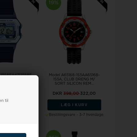
19%
125S8EA47125S8E,
Model A65168-1S5AA65168-
NG BLÅ DIGITAL
1S5A, CLUB DRENG M/
m Digita...
SORT SILICON REM...
98,00
241,00
DKR
398,00
322,00
n til
G I KURV
LÆG I KURV
svare - 3-7 hverdage
Bestillingsvare - 3-7 hverdage