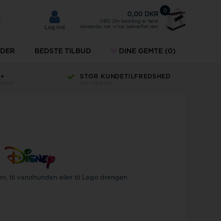
0
0,00 DKR
OBS: Din bestilling er først
bindende, når vi har bekræftet den
Log ind
DER
BEDSTE TILBUD
DINE GEMTE
(0)
H+
STOR KUNDETILFREDSHED
KÆDER
tikker
læs mere her
ud
ÆNG
SMYKKER
MVMT
esæt
URE
r til mænd
Norlite denmark
r til damer
Paul Hewitt
keure
en, til vandhunden eller til Lego drengen
Police ure