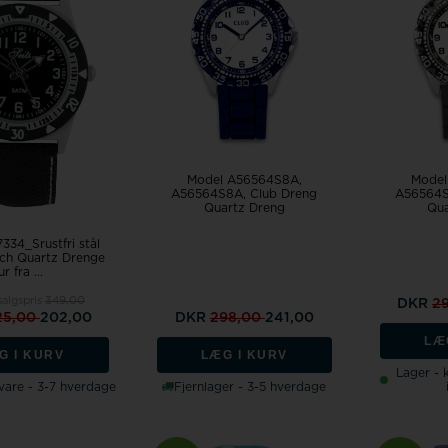
Model A56564S8A
Model
A56564S8A, Club Dreng
A56564S
Quartz Dreng
Qua
334_Srustfri stål
ch Quartz Drenge
ur fra ...
salgspris
349,00
DKR
2
25,00
202,00
DKR
298,00
241,00
LÆ
G I KURV
LÆG I KURV
Lager -
svare - 3-7 hverdage
Fjernlager - 3-5 hverdage