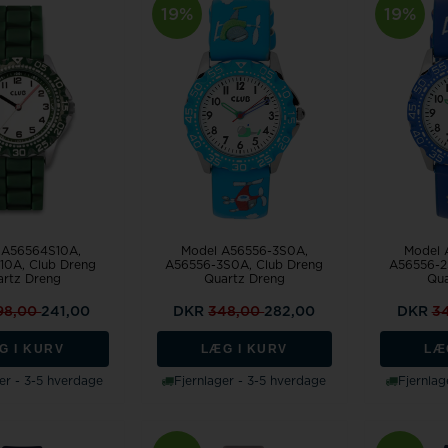
19%
19%
Model A56556-3S0A
Model 
 A56564S10A
A56556-3S0A, Club Dreng
A56556-2
10A, Club Dreng
Quartz Dreng
Qua
artz Dreng
98,00
241,00
DKR
348,00
282,00
DKR
3
G I KURV
LÆG I KURV
LÆ
er - 3-5 hverdage
Fjernlager - 3-5 hverdage
Fjernlag