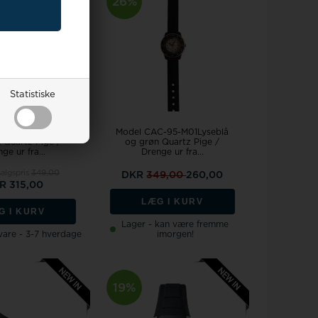
26%
Statistiske
C-36-M07Lyseblå
Model CAC-95-M01Lyseblå
 Quartz Pige /
og grøn Quartz Pige /
ge ur fra...
Drenge ur fra...
salgspris
349,00
DKR
349,00
260,00
R 315,00
LÆG I KURV
G I KURV
Lager - kan være fremme
svare - 3-7 hverdage
imorgen!
19%