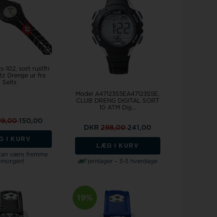
ts-102
sort rustfri
tz Drenge ur fra
Seits
Model A47123S5EA47123S5E,
CLUB DRENG DIGITAL SORT
10 ATM Dig...
99,00
150,00
DKR
298,00
241,00
G I KURV
LÆG I KURV
 kan være fremme
imorgen!
Fjernlager - 3-5 hverdage
19%