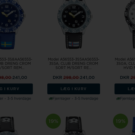
553-3S8AA56553-
Model A56553-3S5AA56553-
Model A56
LUB DRENG CROM
3S5A, CLUB DRENG CROM
3S0A, C
/SORT REM...
SORT M/SORT RE...
HVID 
98,00
241,00
DKR
298,00
241,00
DKR
2
G I KURV
LÆG I KURV
LÆ
er - 3-5 hverdage
Fjernlager - 3-5 hverdage
Fjernlag
19%
19%