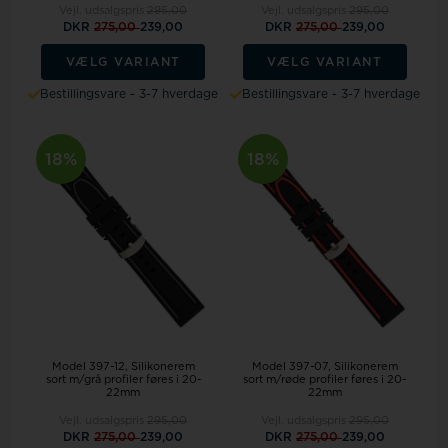
Vejl. udsalgspris
295,00
Vejl. udsalgspris
295,00
DKR
275,00
239,00
DKR
275,00
239,00
VÆLG VARIANT
VÆLG VARIANT
Bestillingsvare - 3-7 hverdage
Bestillingsvare - 3-7 hverdage
18%
18%
Model 397-12
Silikonerem
Model 397-07
Silikonerem
sort m/grå profiler føres i 20-
sort m/røde profiler føres i 20-
22mm
22mm
Vejl. udsalgspris
295,00
Vejl. udsalgspris
295,00
DKR
275,00
239,00
DKR
275,00
239,00