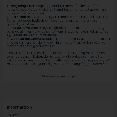
1.
Rengøring efter brug:
Skyl altid remmen i ferskvand efter
kontakt med klorvand eller saltvand for at fjerne rester, der kan
udtørre overfladen over tid.
2.
Fjern hudfedt:
Vask jævnligt remmen med en mild sæbe. Dette
fjerner ophobet hudfedt og sved, der ellers kan gøre visse
gummityper stive.
3.
Pas på selve uret:
Benyt lejligheden til at tørre urets horn og
bagside af, hver gang du skifter rem. Snavs har det med at samle
sig i revnerne ved gummiremme.
4.
Opbevaring:
Undgå at lade silikoneremme ligge i direkte sollys i
vindueskarmen, når de ikke er i brug, da UV-stråler kan påvirke
materialets smidighed over tid.
Hos Ur-Tid.dk er vi en del af Houmann-familien, og vi sætter en
ære i at levere tilbehør, der forbedrer din oplevelse med dit ur.
Har du spørgsmål til montering eller valg af den rette gummitype?
Vi sidder klar til at hjælpe dig med vores mangeårige ekspertise.
44
varer i denne gruppe
Information
Forside