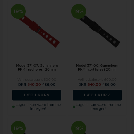
19%
19%
Model 371-07
Gummirem
Model 371-00
Gummirem
FKM i rød føres i 20mm
FKM i sort føres i 20mm
Vejl. udsalgspris
600,00
Vejl. udsalgspris
600,00
DKR
540,00
486,00
DKR
540,00
486,00
LÆG I KURV
LÆG I KURV
Lager - kan være fremme
Lager - kan være fremme
imorgen!
imorgen!
19%
19%