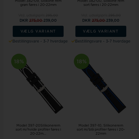
Model 382-09
Silikone rem
Model 382-00
Silikone rem
grøn føres i 20-22mm
sort føres i 20-22mm
Vejl. udsalgspris
295,00
Vejl. udsalgspris
295,00
DKR
275,00
239,00
DKR
275,00
239,00
VÆLG VARIANT
VÆLG VARIANT
Bestillingsvare - 3-7 hverdage
Bestillingsvare - 3-7 hverdage
18%
18%
Model 397-20Silikonerem
Model 397-10
Silikonerem
sort m/hvide profiler føres i
sort m/blå profiler føres i 20-
20-22m...
22mm