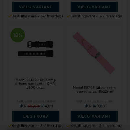
VÆLG VARIANT
VÆLG VARIANT
Bestillingsvare - 3-7 hverdage
Bestillingsvare - 3-7 hverdage
18%
Model CS10601109Kraftig
silikone rem i sort til GMA-
B800-1AE...
Model 387-16
Silikone rem
lyserød føres i 18-22mm
Vejl. udsalgspris
350,00
Vejl. udsalgspris
175,00
DKR
315,00
284,00
DKR 160,00
LÆG I KURV
VÆLG VARIANT
Bestillingsvare - 3-7 hverdage
Bestillingsvare - 3-7 hverdage