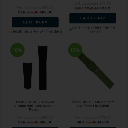
Vejl. udsalgspris
850,00
Vejl. udsalgspris
850,00
DKR
775,00
640,00
DKR
775,00
689,00
LÆG I KURV
LÆG I KURV
Lager - kan være fremme
Bestillingsvare - 3-7 hverdage
imorgen!
18%
18%
Model 941-00-20Lækker
Model 387-09
Silikone rem
silikone rem i sort, passer til
grøn føres i 18-22mm
Rolex ...
Vejl. udsalgspris
850,00
Vejl. udsalgspris
175,00
DKR
775,00
689,00
DKR
155,00
142,00