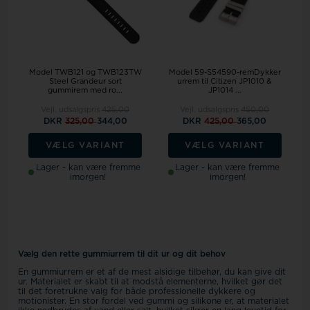
Model TWB121 og TWB123TW
Model 59-S54590-remDykker
Steel Grandeur sort
urrem til Citizen JP1010 &
gummirem med ro...
JP1014 ...
Vejl. udsalgspris
425,00
Vejl. udsalgspris
450,00
DKR
325,00
344,00
DKR
425,00
365,00
VÆLG VARIANT
VÆLG VARIANT
Lager - kan være fremme
Lager - kan være fremme
imorgen!
imorgen!
Vælg den rette gummiurrem til dit ur og dit behov
En gummiurrem er et af de mest alsidige tilbehør, du kan give dit
ur. Materialet er skabt til at modstå elementerne, hvilket gør det
til det foretrukne valg for både professionelle dykkere og
motionister. En stor fordel ved gummi og silikone er, at materialet