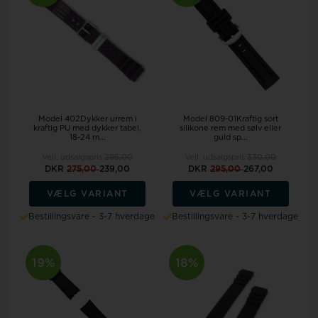
Model 402Dykker urrem i
Model 809-01Kraftig sort
kraftig PU med dykker tabel,
silikone rem med sølv eller
18-24 m...
guld sp...
Vejl. udsalgspris
295,00
Vejl. udsalgspris
330,00
DKR
275,00
239,00
DKR
295,00
267,00
VÆLG VARIANT
VÆLG VARIANT
Bestillingsvare - 3-7 hverdage
Bestillingsvare - 3-7 hverdage
19%
18%