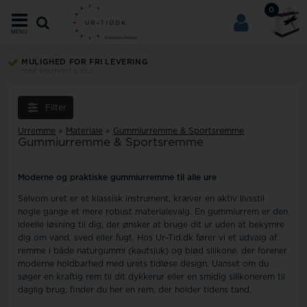
0
MENU
OP TIL 365 DAGES RETURRET
på alle ubrugte varer
Filter
Urremme
»
Materiale
»
Gummiurremme & Sportsremme
Gummiurremme & Sportsremme
Moderne og praktiske gummiurremme til alle ure
Selvom uret er et klassisk instrument, kræver en aktiv livsstil
nogle gange et mere robust materialevalg. En gummiurrem er den
ideelle løsning til dig, der ønsker at bruge dit ur uden at bekymre
dig om vand, sved eller fugt. Hos Ur-Tid.dk fører vi et udvalg af
remme i både naturgummi (kautsjuk) og blød silikone, der forener
moderne holdbarhed med urets tidløse design. Uanset om du
søger en kraftig rem til dit dykkerur eller en smidig silikonerem til
daglig brug, finder du her en rem, der holder tidens tand.