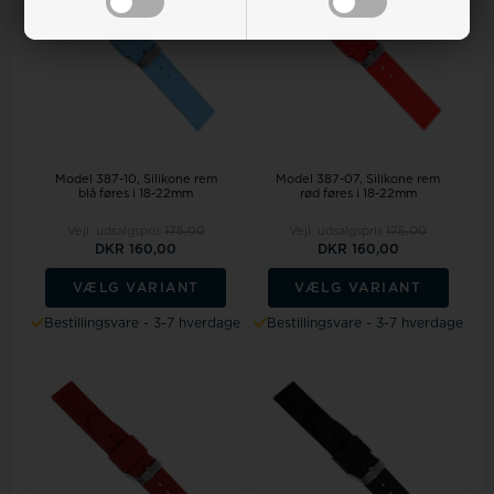
Model 387-10
Silikone rem
Model 387-07
Silikone rem
blå føres i 18-22mm
rød føres i 18-22mm
Vejl. udsalgspris
175,00
Vejl. udsalgspris
175,00
DKR 160,00
DKR 160,00
VÆLG VARIANT
VÆLG VARIANT
Bestillingsvare - 3-7 hverdage
Bestillingsvare - 3-7 hverdage