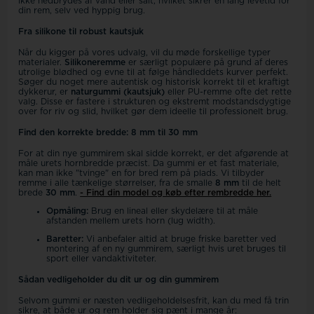
ikke nedbrydes af vand eller salt, hvilket sikrer en lang levetid for
din rem, selv ved hyppig brug.
Fra silikone til robust kautsjuk
Når du kigger på vores udvalg, vil du møde forskellige typer
materialer.
Silikoneremme
er særligt populære på grund af deres
utrolige blødhed og evne til at følge håndleddets kurver perfekt.
Søger du noget mere autentisk og historisk korrekt til et kraftigt
dykkerur, er
naturgummi (kautsjuk)
eller PU-remme ofte det rette
valg. Disse er fastere i strukturen og ekstremt modstandsdygtige
over for riv og slid, hvilket gør dem ideelle til professionelt brug.
Find den korrekte bredde: 8 mm til 30 mm
For at din nye gummirem skal sidde korrekt, er det afgørende at
måle urets hornbredde præcist. Da gummi er et fast materiale,
kan man ikke "tvinge" en for bred rem på plads. Vi tilbyder
remme i alle tænkelige størrelser, fra de smalle
8 mm
til de helt
brede
30 mm
.
- Find din model og køb efter rembredde her.
Opmåling:
Brug en lineal eller skydelære til at måle
afstanden mellem urets horn (lug width).
Baretter:
Vi anbefaler altid at bruge friske baretter ved
montering af en ny gummirem, særligt hvis uret bruges til
sport eller vandaktiviteter.
Sådan vedligeholder du dit ur og din gummirem
Selvom gummi er næsten vedligeholdelsesfrit, kan du med få trin
sikre, at både ur og rem holder sig pænt i mange år: