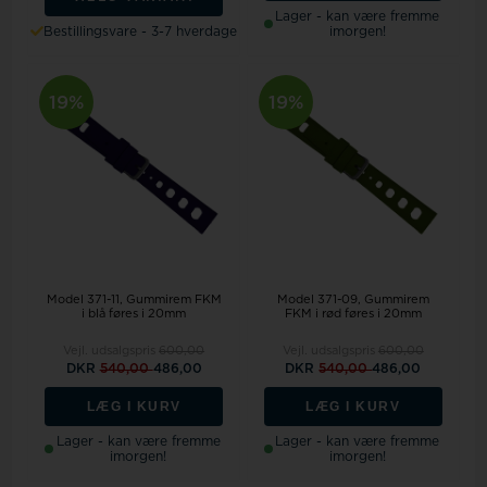
Lager - kan være fremme
Bestillingsvare - 3-7 hverdage
imorgen!
19%
19%
Model 371-11
Gummirem FKM
Model 371-09
Gummirem
i blå føres i 20mm
FKM i rød føres i 20mm
Vejl. udsalgspris
600,00
Vejl. udsalgspris
600,00
DKR
540,00
486,00
DKR
540,00
486,00
LÆG I KURV
LÆG I KURV
Lager - kan være fremme
Lager - kan være fremme
imorgen!
imorgen!