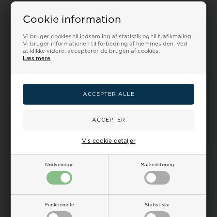
Cookie information
Vi bruger cookies til indsamling af statistik og til trafikmåling.
Vi bruger informationen til forbedring af hjemmesiden. Ved
at klikke videre, accepterer du brugen af cookies.
Læs mere
Model 387-12
Silikone rem
Model 387-11
Silikone rem
grå føres i 18-22mm
mørkeblå føres i 18-22mm
Vejl. udsalgspris
175,00
Vejl. udsalgspris
175,00
Vis cookie detaljer
DKR 160,00
DKR 160,00
VÆLG VARIANT
VÆLG VARIANT
Nødvendige
Markedsføring
Bestillingsvare - 3-7 hverdage
Bestillingsvare - 3-7 hverdage
Funktionelle
Statistiske