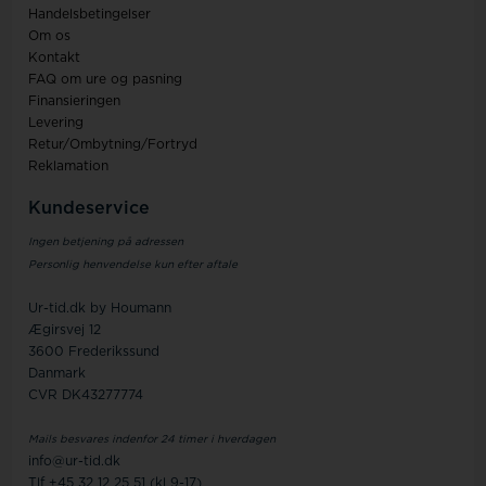
Handelsbetingelser
Om os
Kontakt
FAQ om ure og pasning
Finansieringen
Levering
Retur/Ombytning/Fortryd
Reklamation
Kundeservice
Ingen betjening på adressen
Personlig henvendelse kun efter aftale
Ur-tid.dk by Houmann
Ægirsvej 12
3600 Frederikssund
Danmark
CVR DK43277774
Mails besvares indenfor 24 timer i hverdagen
info@ur-tid.dk
Tlf +45 32 12 25 51 (kl 9-17)