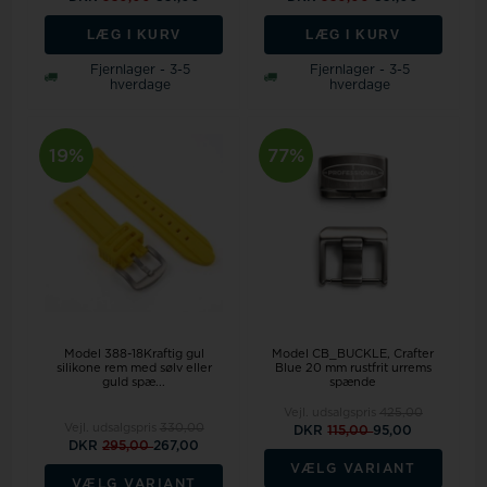
LÆG I KURV
LÆG I KURV
Fjernlager - 3-5
Fjernlager - 3-5
hverdage
hverdage
19%
77%
Model 388-18Kraftig gul
Model CB_BUCKLE
Crafter
silikone rem med sølv eller
Blue 20 mm rustfrit urrems
guld spæ...
spænde
Vejl. udsalgspris
425,00
Vejl. udsalgspris
330,00
DKR
115,00
95,00
DKR
295,00
267,00
VÆLG VARIANT
VÆLG VARIANT