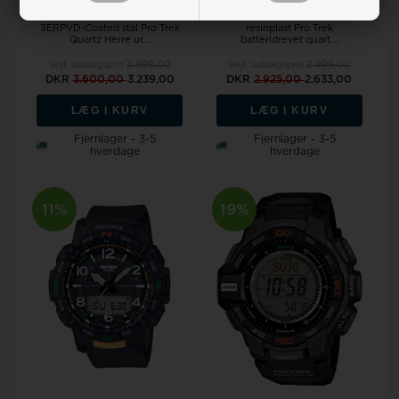
Model PRW-6600YB-
Model PRW-30-1AERBlå
3ERPVD-Coated stål Pro Trek
resinplast Pro Trek
Quartz Herre ur...
batteridrevet quart...
Vejl. udsalgspris
3.999,00
Vejl. udsalgspris
2.999,00
DKR
3.600,00
3.239,00
DKR
2.925,00
2.633,00
LÆG I KURV
LÆG I KURV
Fjernlager - 3-5
Fjernlager - 3-5
hverdage
hverdage
11%
19%