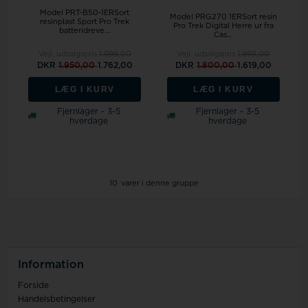
Model PRT-B50-1ERSort
Model PRG270 1ERSort resin
resinplast Sport Pro Trek
Pro Trek Digital Herre ur fra
batteridreve...
Cas...
Vejl. udsalgspris
1.999,00
Vejl. udsalgspris
1.999,00
DKR
1.950,00
1.762,00
DKR
1.800,00
1.619,00
LÆG I KURV
LÆG I KURV
Fjernlager - 3-5
Fjernlager - 3-5
hverdage
hverdage
10
varer i denne gruppe
Information
Forside
Handelsbetingelser