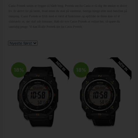
Casio Protrek serien er bygget til hårdt brug. Protrek ure fra Casio er til dig der ønsker et aktivt
liv. Et aktivt liv på farten, hvad enten du skal på vandretur, bestige bjerge eller med familien på
camping. Casio Protrek er fyldt med et væld af funktioner og opfylder de fleste krav til et
slidstærkt ur, der skal yde konstant. Køb dit nye Casio Protrek ur online her, så sparer du
samtidig penge. Vi kan få alle Protrek ure fra Casio Protrek.
18%
18%