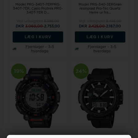
Model PRG-340T-7ERPRG-
Model PRG-340-3ERGrøn
340T-7ER, Casio Protrek PRG-
resinplast Pro-Tec Quartz
340T-7ER D...
Herre ur fra...
Vejl. udsalgspris
3.399,00
Vejl. udsalgspris
2.499,00
DKR
3.060,00
2.753,00
DKR
2.425,00
2.187,00
LÆG I KURV
LÆG I KURV
Fjernlager - 3-5
Fjernlager - 3-5
hverdage
hverdage
19%
24%