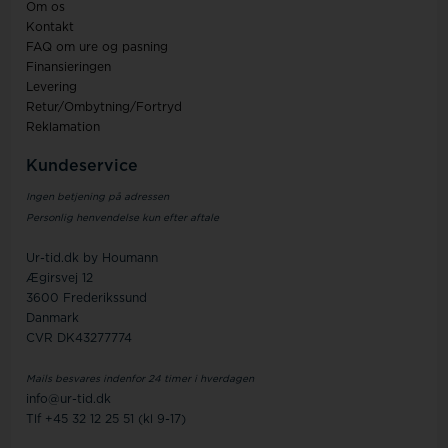
Om os
Kontakt
FAQ om ure og pasning
Finansieringen
Levering
Retur/Ombytning/Fortryd
Reklamation
Kundeservice
Ingen betjening på adressen
Personlig henvendelse kun efter aftale
Ur-tid.dk by Houmann
Ægirsvej 12
3600 Frederikssund
Danmark
CVR DK43277774
Mails besvares indenfor 24 timer i hverdagen
info@ur-tid.dk
Tlf +45 32 12 25 51 (kl 9-17)