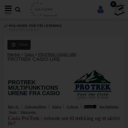
0
MENU
MULIGHED FOR FRI LEVERING
med PostNord & GLS
Filter
Mærker
»
Casio
»
PROTREK CASIO URE
PROTREK CASIO URE
PROTREK
MULTIFUNKTIONS
URENE FRA CASIO
|
|
|
|
|
Baby-G
Collection/Retro
Edifice
G-Shock
Protrek
Sea-Pathfinder
|
Sport
|
Waveceptor
Casio ProTrek - robuste ure til trekking og et aktivt
liv!