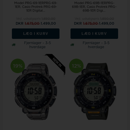
Model PRG-69-1ERPRG-69-
Model PRG-69B-1ERPRG-
1ER, Casio Protrek PRG-69-
69B-1ER, Casio Protrek PRG-
1ER Digital...
69B-1ER Digi...
Vejl. udsalgspris
1.850,00
Vejl. udsalgspris
1.850,00
DKR
1.675,00
1.499,00
DKR
1.675,00
1.499,00
LÆG I KURV
LÆG I KURV
Fjernlager - 3-5
Fjernlager - 3-5
hverdage
hverdage
19%
12%