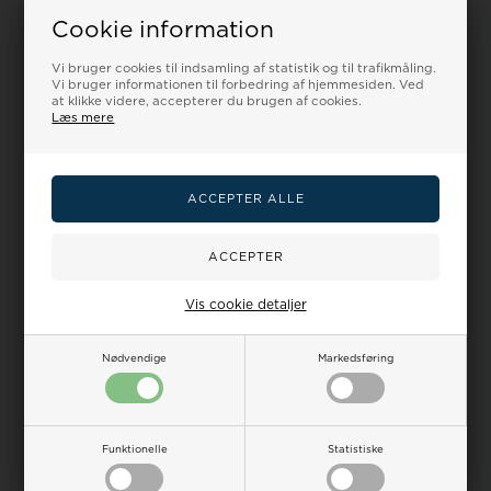
Model PRG-340-1ERSort
Model PRW-6621Y-1ERPVD-
Cookie information
resinplast Pro-Tec Quartz
Coated stål Pro Trek Quartz
Herre ur fra...
Herre ur ...
Vi bruger cookies til indsamling af statistik og til trafikmåling.
Vejl. udsalgspris
2.499,00
Vejl. udsalgspris
3.999,00
Vi bruger informationen til forbedring af hjemmesiden. Ved
DKR
2.250,00
2.024,00
DKR
3.600,00
3.000,00
at klikke videre, accepterer du brugen af cookies.
Læs mere
LÆG I KURV
LÆG I KURV
Fjernlager - 3-5
Lager - kan være fremme
hverdage
imorgen!
19%
12%
Vis cookie detaljer
Nødvendige
Markedsføring
Funktionelle
Statistiske