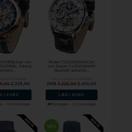
0013RBLCarl von
Model CVZ0008WHSCarl
Z0013RBL Triberg
von Zeyten CVZ0008WHS
tomatic...
Neustadt automati...
algspris
2.750,00
Vejl. udsalgspris
2.975,00
75,00
2.228,00
DKR
3.225,00
2.410,00
G I KURV
LÆG I KURV
er - 3-5 hverdage
Fjernlager - 3-5 hverdage
18%