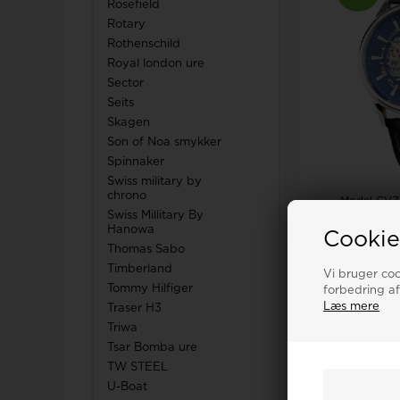
Rosefield
Rotary
Rothenschild
Royal london ure
Sector
Seits
Skagen
Son of Noa smykker
Spinnaker
Swiss military by
chrono
Model CVZ
Zeyten C
Swiss Millitary By
Sch
Hanowa
Cookie
Thomas Sabo
Vejl. ud
Timberland
DKR
1.
Vi bruger cook
Tommy Hilfiger
forbedring af
LÆ
Læs mere
Traser H3
Triwa
Fjernlag
Tsar Bomba ure
TW STEEL
U-Boat