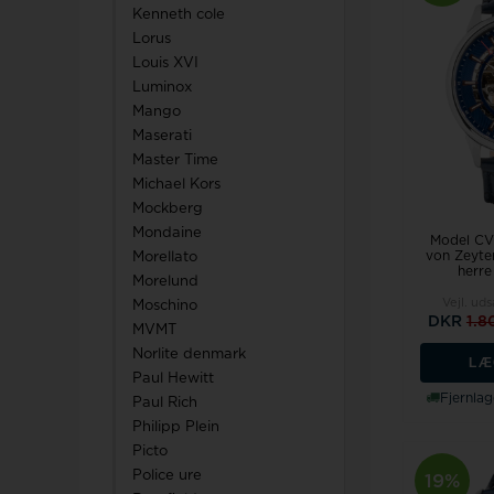
Kenneth cole
Lorus
Louis XVI
Luminox
Mango
Maserati
Master Time
Michael Kors
Mockberg
Mondaine
Model C
von Zeyt
Morellato
herre
Morelund
Vejl. ud
Moschino
DKR
1.
MVMT
Norlite denmark
LÆ
Paul Hewitt
Fjernlag
Paul Rich
Philipp Plein
Picto
Police ure
19%