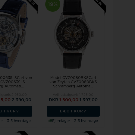
19%
0063SLSCarl von
Model CVZ0080BKSCarl
n CVZ0063SLS
von Zeyten CVZ0080BKS
rg Automati...
Schramberg Automa...
algspris
2.950,00
Vejl. udsalgspris
1.725,00
25,00
2.390,00
DKR
1.500,00
1.397,00
G I KURV
LÆG I KURV
er - 3-5 hverdage
Fjernlager - 3-5 hverdage