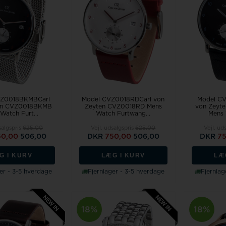
Jacob Jensen
Jacques Lemans
Kenneth cole
Wenger
Zeppelin
VZ0018BKMBCarl
Model CVZ0018RDCarl von
Model C
en CVZ0018BKMB
Zeyten CVZ0018RD Mens
von Zeyt
Watch Furt...
Watch Furtwang...
Mens 
Aagaard
salgspris
625,00
Vejl. udsalgspris
625,00
Vejl. ud
50,00
506,00
DKR
750,00
506,00
DKR
7
Swiss Alpine Military
G I KURV
LÆG I KURV
LÆ
er - 3-5 hverdage
Fjernlager - 3-5 hverdage
Fjernlag
18%
18%