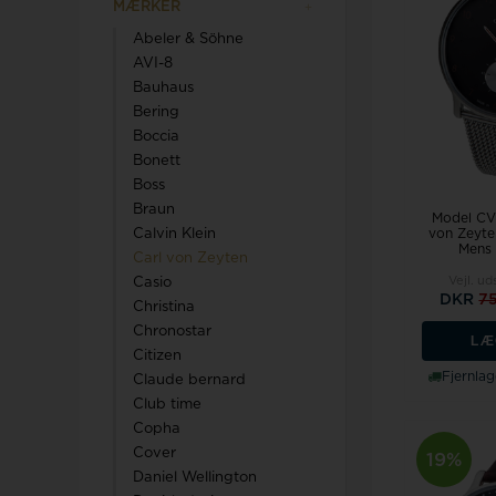
Calvin Klein
MÆRKER
Abeler & Söhne
AVI-8
Bauhaus
Bering
Boccia
Bonett
Royal london ure
Boss
Tommy Hilfiger
Braun
Model C
Calvin Klein
von Zeyt
Sector
Mens 
Carl von Zeyten
Seits
Triwa
Vejl. ud
Casio
Skagen
DKR
7
Christina
Son of Noa smykker
TW STEEL
Chronostar
LÆ
Spinnaker
Citizen
Fjernlag
Swiss military by chrono
Claude bernard
U-Boat
Club time
Swiss Millitary By Hanowa
Copha
Cover
19%
Daniel Wellington