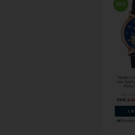
19%
Model C
von Zeyt
Murg 
Vejl. uds
DKR
2.2
LÆ
Fjernlag