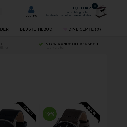
0
0,00 DKR
OBS: Din bestilling er først
bindende, når vi har bekræftet den
Log ind
DER
BEDSTE TILBUD
DINE GEMTE
(0)
H+
STOR KUNDETILFREDSHED
KÆDER
tikker
læs mere her
ud
ÆNG
SMYKKER
MVMT
esæt
URE
r til mænd
Norlite denmark
r til damer
Paul Hewitt
keure
19%
Police ure