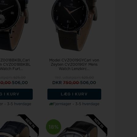
Rosefield
VZ0018BKBLCarl
Model CVZ0019GYCarl von
en CVZ0018BKBL
Zeyten CVZ0019GY Mens
Watch Furt...
Watch Lenzkirc...
salgspris
625,00
Vejl. udsalgspris
625,00
50,00
506,00
DKR
750,00
506,00
G I KURV
LÆG I KURV
er - 3-5 hverdage
Fjernlager - 3-5 hverdage
18%