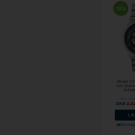
18%
Model C
von Zeyt
Schra
Vejl. uds
DKR
3.3
LÆ
Fjernlag