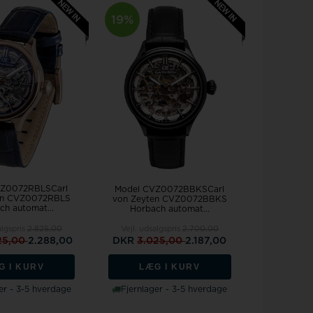
19%
VZ0072RBLSCarl
Model CVZ0072BBKSCarl
en CVZ0072RBLS
von Zeyten CVZ0072BBKS
ch automat...
Horbach automat...
algspris
2.825,00
Vejl. udsalgspris
2.700,00
25,00
2.288,00
DKR
3.025,00
2.187,00
G I KURV
LÆG I KURV
er - 3-5 hverdage
Fjernlager - 3-5 hverdage