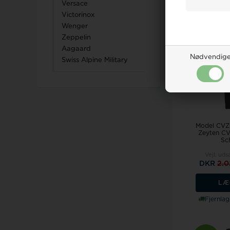
18%
Versace
Victorinox
Wenger
Zeppelin
Aagaard
Nødvendig
Swiss Alpine Military
Model CVZ
Zeyten C
Sch
Vejl. uds
DKR
2.
LÆ
Fjernlag