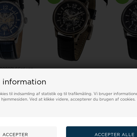
0080BLSCarl von
Model CVZ0051RBKCarl von
Model CV
VZ0080BLS herre
Zeyten CVZ0051RBK herre
Zeyten C
ramberg ...
Enz Automat...
Enz 
 information
salgspris
1.725,00
Vejl. udsalgspris
1.675,00
Vejl. uds
500,00
1.397,00
DKR
1.725,00
1.357,00
DKR
1.7
ies til indsamling af statistik og til trafikmåling. Vi bruger informatione
 hjemmesiden. Ved at klikke videre, accepterer du brugen af cookies.
G I KURV
LÆG I KURV
LÆ
er - 3-5 hverdage
Fjernlager - 3-5 hverdage
Fjernlag