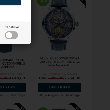
19%
Statistiske
Model CVZ0005BLGSCarl
VZ0084RBLSCarl
von Zeyten CVZ0005BLGS
en CVZ0084RBLS
herre Neukirch ...
 Waldhaus ...
algspris
2.025,00
Vejl. udsalgspris
3.400,00
00,00
1.640,00
DKR
3.225,00
2.754,00
G I KURV
LÆG I KURV
er - 3-5 hverdage
Fjernlager - 3-5 hverdage