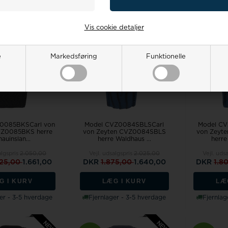
19%
19%
Vis cookie detaljer
e
Markedsføring
Funktionelle
0085BKSCarl von
Model CVZ0084SBLSCarl
Model C
VZ0085BKS herre
von Zeyten CVZ0084SBLS
von Zeyt
auinslan...
herre Waldhaus ...
herre
algspris
2.050,00
Vejl. udsalgspris
2.025,00
Vejl. uds
025,00
1.661,00
DKR
1.875,00
1.640,00
DKR
1.8
G I KURV
LÆG I KURV
LÆ
er - 3-5 hverdage
Fjernlager - 3-5 hverdage
Fjernlag