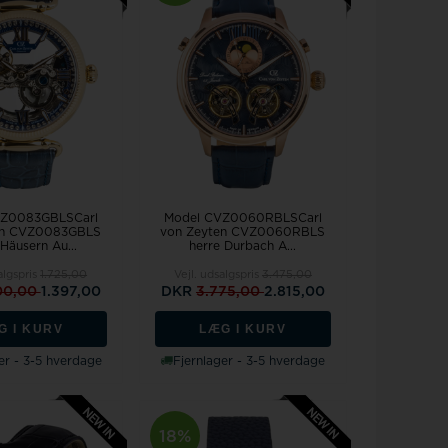
VZ0083GBLSCarl
Model CVZ0060RBLSCarl
en CVZ0083GBLS
von Zeyten CVZ0060RBLS
Häusern Au...
herre Durbach A...
algspris
1.725,00
Vejl. udsalgspris
3.475,00
00,00
1.397,00
DKR
3.775,00
2.815,00
G I KURV
LÆG I KURV
er - 3-5 hverdage
Fjernlager - 3-5 hverdage
18%