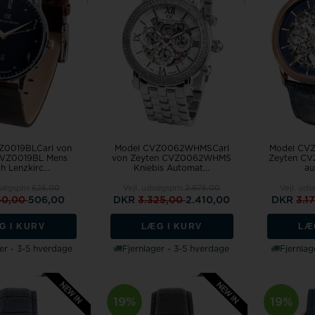
Z0019BLCarl von
Model CVZ0062WHMSCarl
Model CVZ
CVZ0019BL Mens
von Zeyten CVZ0062WHMS
Zeyten CV
h Lenzkirc...
Kniebis Automat...
au
salgspris
625,00
Vejl. udsalgspris
2.975,00
Vejl. uds
50,00
506,00
DKR
3.325,00
2.410,00
DKR
3.1
G I KURV
LÆG I KURV
LÆ
er - 3-5 hverdage
Fjernlager - 3-5 hverdage
Fjernlag
19%
19%