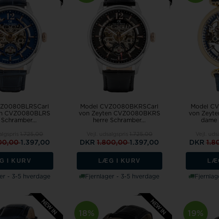
VZ0080BLRSCarl
Model CVZ0080BKRSCarl
Model C
en CVZ0080BLRS
von Zeyten CVZ0080BKRS
von Zeyt
 Schramber...
herre Schramber...
dame 
salgspris
1.725,00
Vejl. udsalgspris
1.725,00
Vejl. uds
800,00
1.397,00
DKR
1.800,00
1.397,00
DKR
1.8
G I KURV
LÆG I KURV
LÆ
er - 3-5 hverdage
Fjernlager - 3-5 hverdage
Fjernlag
18%
19%