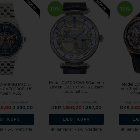
19%
19%
Model CVZ0031WHSCarl von
Model C
VZ0080BLMSCarl
Zeyten CVZ0031WHS Elzach
von Zeyt
en CVZ0080BLMS
automatic ...
Horba
mberg Auto...
algspris
2.950,00
Vejl. udsalgspris
1.725,00
Vejl. uds
25,00
2.390,00
DKR
1.650,00
1.397,00
DKR
3.0
G I KURV
LÆG I KURV
LÆ
er - 3-5 hverdage
Fjernlager - 3-5 hverdage
Fjernlag