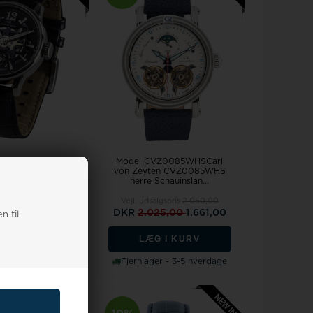
Z0051BLCarl von
Model CVZ0085WHSCarl
VZ0051BL herre
von Zeyten CVZ0085WHS
Automatic...
herre Schauinslan...
algspris
1.725,00
Vejl. udsalgspris
2.050,00
25,00
1.397,00
DKR
2.025,00
1.661,00
n til
G I KURV
LÆG I KURV
er - 3-5 hverdage
Fjernlager - 3-5 hverdage