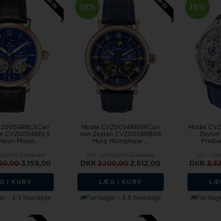
19%
18%
VZ0054RBLSCarl
Model CVZ0054RBSRCarl
Model CVZ
en CVZ0054RBLS
von Zeyten CVZ0054RBSR
Zeyte
Moon Phase...
Murg Moonphase ...
Freibu
algspris
3.900,00
Vejl. udsalgspris
3.225,00
Vejl. uds
50,00
3.159,00
DKR
2.100,00
2.612,00
DKR
3.3
G I KURV
LÆG I KURV
LÆ
er - 3-5 hverdage
Fjernlager - 3-5 hverdage
Fjernlag