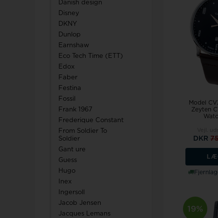
Danish design
Disney
DKNY
Dunlop
Earnshaw
Eco Tech Time (ETT)
Edox
Faber
Festina
Fossil
Model CV
Zeyten 
Frank 1967
Watc
Frederique Constant
Vejl. ud
From Soldier To
DKR
7
Soldier
Gant ure
LÆ
Guess
Hugo
Fjernlag
Inex
Ingersoll
Jacob Jensen
19%
Jacques Lemans