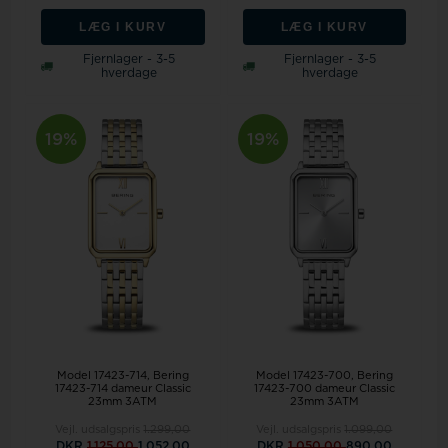
LÆG I KURV
LÆG I KURV
Fjernlager - 3-5
Fjernlager - 3-5
hverdage
hverdage
19%
19%
Model 17423-714
Bering
Model 17423-700
Bering
17423-714 dameur Classic
17423-700 dameur Classic
23mm 3ATM
23mm 3ATM
Vejl. udsalgspris
1.299,00
Vejl. udsalgspris
1.099,00
DKR
1.125,00
1.052,00
DKR
1.050,00
890,00