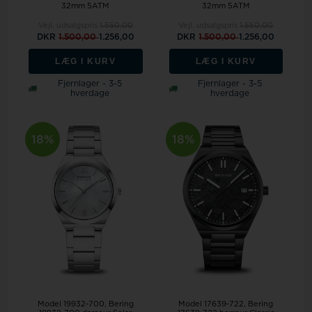
32mm 5ATM
32mm 5ATM
Vejl. udsalgspris
1.550,00
Vejl. udsalgspris
1.550,00
DKR
1.500,00
1.256,00
DKR
1.500,00
1.256,00
LÆG I KURV
LÆG I KURV
Fjernlager - 3-5
Fjernlager - 3-5
hverdage
hverdage
18%
18%
Model 19932-700
Bering
Model 17639-722
Bering