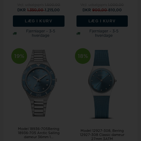
Vejl. udsalgspris
1.500,00
Vejl. udsalgspris
1.000,00
DKR
1.350,00
1.215,00
DKR
900,00
810,00
LÆG I KURV
LÆG I KURV
Fjernlager - 3-5
Fjernlager - 3-5
hverdage
hverdage
19%
18%
Model 18936-705Bering
Model 12927-308
Bering
18936-705 Arctic Sailing
12927-308 Classic dameur
dameur 36mm 1...
27mm 3ATM