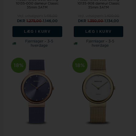
10135-000 dameur Classic
10135-908 dameur Classic
35mm 3ATM
35mm 3ATM
Vejl. udsalgspris
1.415,00
Vejl. udsalgspris
1.400,00
DKR
1.275,00
1.146,00
DKR
1.350,00
1.134,00
LÆG I KURV
LÆG I KURV
Fjernlager - 3-5
Fjernlager - 3-5
hverdage
hverdage
18%
18%