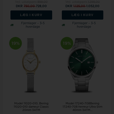
Vejl. udsalgspris
899,00
Vejl. udsalgspris
1.299,00
DKR
750,00
728,00
DKR
1.125,00
1.052,00
LÆG I KURV
LÆG I KURV
Fjernlager - 3-5
Fjernlager - 3-5
hverdage
hverdage
19%
19%
Model 11020-010
Bering
Model 17240-708Bering
11020-010 dameur Classic
17240-708 herreur Ultra Slim
20mm 3ATM
40mm 3ATM...