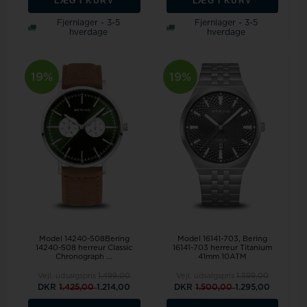
LÆG I KURV
LÆG I KURV
Fjernlager - 3-5
Fjernlager - 3-5
hverdage
hverdage
19%
19%
Model 14240-508Bering
Model 16141-703
Bering
14240-508 herreur Classic
16141-703 herreur Titanium
Chronograph ...
41mm 10ATM
Vejl. udsalgspris
1.499,00
Vejl. udsalgspris
1.599,00
DKR
1.425,00
1.214,00
DKR
1.500,00
1.295,00