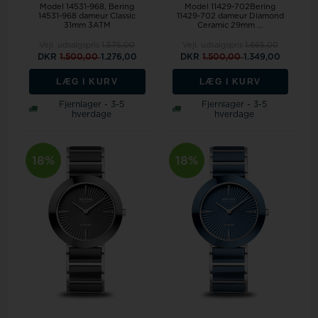
Model 14531-968
Bering
Model 11429-702Bering
14531-968 dameur Classic
11429-702 dameur Diamond
31mm 3ATM
Ceramic 29mm ...
Vejl. udsalgspris
1.575,00
Vejl. udsalgspris
1.665,00
DKR
1.500,00
1.276,00
DKR
1.500,00
1.349,00
LÆG I KURV
LÆG I KURV
Fjernlager - 3-5
Fjernlager - 3-5
hverdage
hverdage
18%
18%