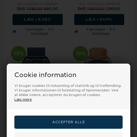
Vejl. udsalgspris
1.099,00
Vejl. udsalgspris
1.599,00
DKR
1.050,00
890,00
DKR
1.500,00
1.295,00
LÆG I KURV
LÆG I KURV
Fjernlager - 3-5
Fjernlager - 3-5
hverdage
hverdage
19%
19%
Cookie information
Vi bruger cookies til indsamling af statistik og til trafikmåling.
Vi bruger informationen til forbedring af hjemmesiden. Ved
at klikke videre, accepterer du brugen af cookies.
Læs mere
Model 19240-397Bering
Model 19240-508Bering
19240-397 herreur
19240-508 herreur
Chronograph 40mm 10A...
Chronograph 40mm 10A...