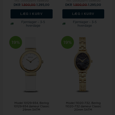
Vejl. udsalgspris
1.599,00
Vejl. udsalgspris
1.599,00
DKR
1.500,00
1.295,00
DKR
1.500,00
1.295,00
LÆG I KURV
LÆG I KURV
Fjernlager - 3-5
Fjernlager - 3-5
hverdage
hverdage
19%
19%
Model 10129-934
Bering
Model 11020-732
Bering
10129-934 dameur Classic
11020-732 dameur Classic
29mm 3ATM
20mm 3ATM