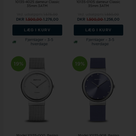
10135-4025 dameur Classic
10135-0105 dameur Classic
35mm 3ATM
35mm 3ATM
Vejl. udsalgspris
1.575,00
Vejl. udsalgspris
1.550,00
DKR
1.500,00
1.276,00
DKR
1.500,00
1.256,00
LÆG I KURV
LÆG I KURV
Fjernlager - 3-5
Fjernlager - 3-5
hverdage
hverdage
19%
19%
Model 10135-000
Bering
Model 10135-908
Bering