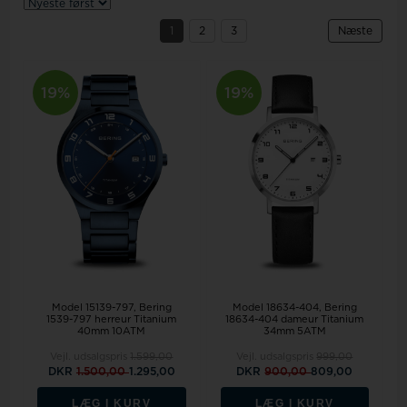
1
2
3
Næste
19%
19%
Model 15139-797
Bering
Model 18634-404
Bering
1539-797 herreur Titanium
18634-404 dameur Titanium
40mm 10ATM
34mm 5ATM
Vejl. udsalgspris
1.599,00
Vejl. udsalgspris
999,00
DKR
1.500,00
1.295,00
DKR
900,00
809,00
LÆG I KURV
LÆG I KURV