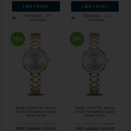
LÆG I KURV
LÆG I KURV
Fjernlager - 3-5
Fjernlager - 3-5
hverdage
hverdage
19%
19%
Model 17529-730
Bering
Model 17529-710
Bering
17529-730 dameur Classic
17529-710 dameur Classic
30mm 3ATM
30mm 3ATM
Vejl. udsalgspris
1.499,00
Vejl. udsalgspris
1.499,00
DKR
1.425,00
1.214,00
DKR
1.425,00
1.214,00