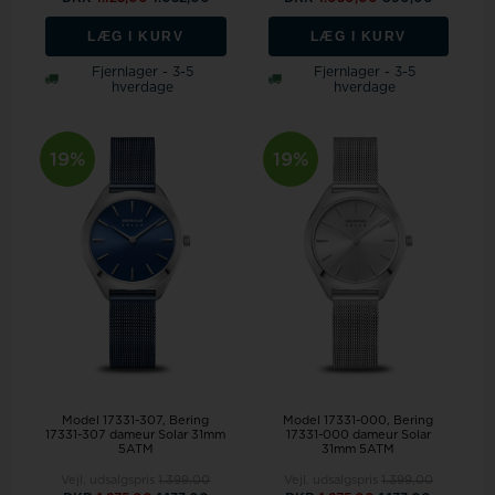
LÆG I KURV
LÆG I KURV
Fjernlager - 3-5
Fjernlager - 3-5
hverdage
hverdage
19%
19%
Model 17331-307
Bering
Model 17331-000
Bering
17331-307 dameur Solar 31mm
17331-000 dameur Solar
5ATM
31mm 5ATM
Vejl. udsalgspris
1.399,00
Vejl. udsalgspris
1.399,00