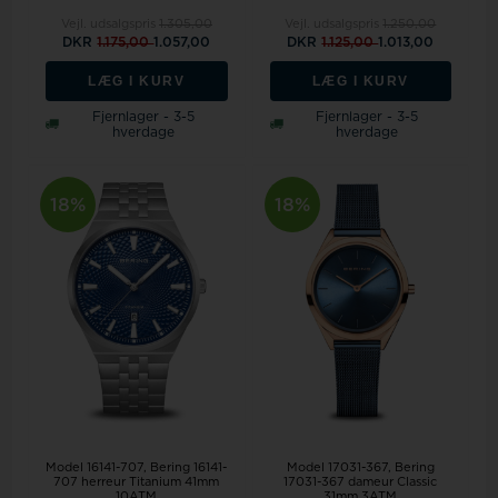
Vejl. udsalgspris
1.305,00
Vejl. udsalgspris
1.250,00
DKR
1.175,00
1.057,00
DKR
1.125,00
1.013,00
LÆG I KURV
LÆG I KURV
Fjernlager - 3-5
Fjernlager - 3-5
hverdage
hverdage
18%
18%
Model 16141-707
Bering 16141-
Model 17031-367
Bering
707 herreur Titanium 41mm
17031-367 dameur Classic
10ATM
31mm 3ATM