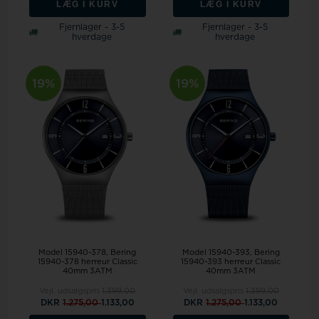
LÆG I KURV
LÆG I KURV
Fjernlager - 3-5
Fjernlager - 3-5
hverdage
hverdage
19%
19%
Model 15940-378
Bering
Model 15940-393
Bering
15940-378 herreur Classic
15940-393 herreur Classic
40mm 3ATM
40mm 3ATM
Vejl. udsalgspris
1.399,00
Vejl. udsalgspris
1.399,00
DKR
1.275,00
1.133,00
DKR
1.275,00
1.133,00