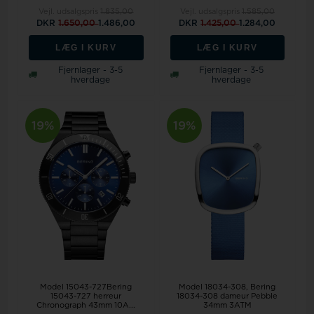
Vejl. udsalgspris
1.835,00
Vejl. udsalgspris
1.585,00
DKR
1.650,00
1.486,00
DKR
1.425,00
1.284,00
LÆG I KURV
LÆG I KURV
Fjernlager - 3-5
Fjernlager - 3-5
hverdage
hverdage
19%
19%
Model 15043-727Bering
Model 18034-308
Bering
15043-727 herreur
18034-308 dameur Pebble
Chronograph 43mm 10A...
34mm 3ATM