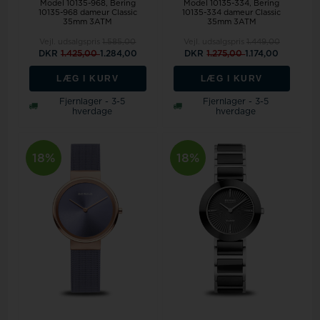
Model 10135-968
Bering
Model 10135-334
Bering
10135-968 dameur Classic
10135-334 dameur Classic
35mm 3ATM
35mm 3ATM
Vejl. udsalgspris
1.585,00
Vejl. udsalgspris
1.449,00
DKR
1.425,00
1.284,00
DKR
1.275,00
1.174,00
LÆG I KURV
LÆG I KURV
Fjernlager - 3-5
Fjernlager - 3-5
hverdage
hverdage
18%
18%