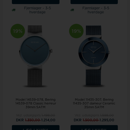
Fjernlager - 3-5
Fjernlager - 3-5
hverdage
hverdage
19%
19%
Model 14539-078
Bering
Model 11435-307
Bering
14539-078 Classic herreur
11435-307 dameur Ceramic
39mm 5ATM
35mm 5ATM
Vejl. udsalgspris
1.499,00
Vejl. udsalgspris
1.599,00
DKR
1.350,00
1.214,00
DKR
1.500,00
1.295,00