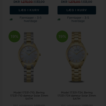
DKR
1.275,00
1.133,00
DKR
1.275,00
1.133,00
LÆG I KURV
LÆG I KURV
Fjernlager - 3-5
Fjernlager - 3-5
hverdage
hverdage
19%
19%
Model 17331-710
Bering
Model 17331-734
Bering
17331-710 dameur Solar 31mm
17331-734 dameur Solar 31mm
5ATM
5ATM
Vejl. udsalgspris
1.599,00
Vejl. udsalgspris
1.599,00