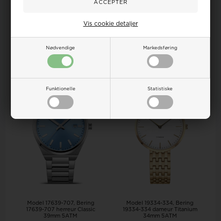
Vejl. udsalgspris
1.599,00
Vejl. udsalgspris
1.499,00
DKR
1.500,00
1.295,00
DKR
1.425,00
1.214,00
Vis cookie detaljer
LÆG I KURV
LÆG I KURV
Nødvendige
Markedsføring
Fjernlager - 3-5
Fjernlager - 3-5
hverdage
hverdage
19%
19%
Funktionelle
Statistiske
Model 17639-707
Bering
Model 19334-334
Bering
17639-707 herreur Classic
19334-334 dameur Titanium
39mm 5ATM
34mm 5ATM