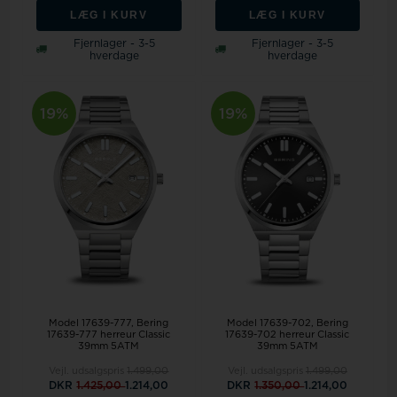
LÆG I KURV
LÆG I KURV
Fjernlager - 3-5
Fjernlager - 3-5
hverdage
hverdage
19%
19%
Model 17639-777
Bering
Model 17639-702
Bering
17639-777 herreur Classic
17639-702 herreur Classic
39mm 5ATM
39mm 5ATM
Vejl. udsalgspris
1.499,00
Vejl. udsalgspris
1.499,00
DKR
1.425,00
1.214,00
DKR
1.350,00
1.214,00