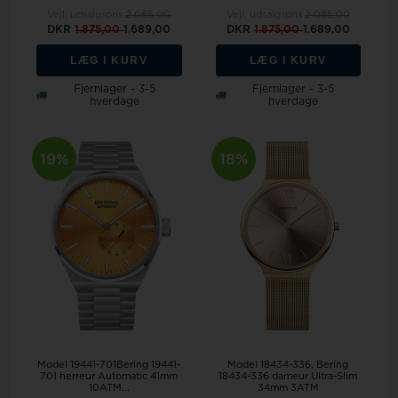
Vejl. udsalgspris
2.085,00
Vejl. udsalgspris
2.085,00
DKR
1.875,00
1.689,00
DKR
1.875,00
1.689,00
LÆG I KURV
LÆG I KURV
Fjernlager - 3-5
Fjernlager - 3-5
hverdage
hverdage
19%
18%
Model 19441-701Bering 19441-
Model 18434-336
Bering
701 herreur Automatic 41mm
18434-336 dameur Ultra-Slim
10ATM...
34mm 3ATM