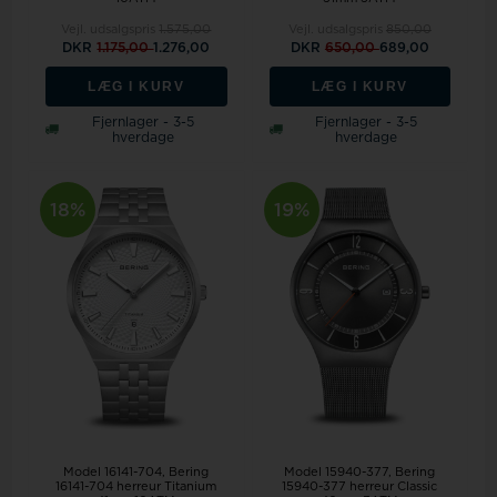
Vejl. udsalgspris
1.575,00
Vejl. udsalgspris
850,00
DKR
1.175,00
1.276,00
DKR
650,00
689,00
LÆG I KURV
LÆG I KURV
Fjernlager - 3-5
Fjernlager - 3-5
hverdage
hverdage
18%
19%
Model 16141-704
Bering
Model 15940-377
Bering
16141-704 herreur Titanium
15940-377 herreur Classic