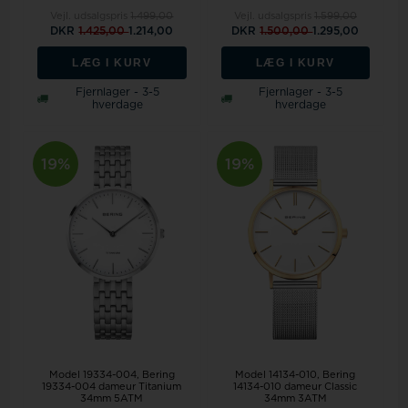
Vejl. udsalgspris
1.499,00
Vejl. udsalgspris
1.599,00
DKR
1.425,00
1.214,00
DKR
1.500,00
1.295,00
LÆG I KURV
LÆG I KURV
Fjernlager - 3-5
Fjernlager - 3-5
hverdage
hverdage
19%
19%
Model 19334-004
Bering
Model 14134-010
Bering
19334-004 dameur Titanium
14134-010 dameur Classic
34mm 5ATM
34mm 3ATM