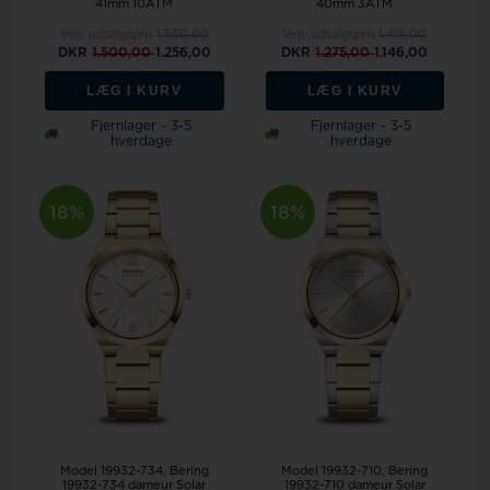
41mm 10ATM
40mm 3ATM
Vejl. udsalgspris
1.550,00
Vejl. udsalgspris
1.415,00
DKR
1.500,00
1.256,00
DKR
1.275,00
1.146,00
LÆG I KURV
LÆG I KURV
Fjernlager - 3-5
Fjernlager - 3-5
hverdage
hverdage
18%
18%
Model 19932-734
Bering
Model 19932-710
Bering
19932-734 dameur Solar
19932-710 dameur Solar