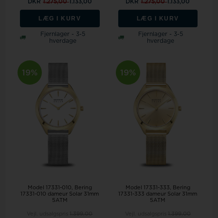
DKR
1.275,00
1.133,00
DKR
1.275,00
1.133,00
LÆG I KURV
LÆG I KURV
Fjernlager - 3-5
Fjernlager - 3-5
hverdage
hverdage
19%
19%
Model 17331-010
Bering
Model 17331-333
Bering
17331-010 dameur Solar 31mm
17331-333 dameur Solar 31mm
5ATM
5ATM
Vejl. udsalgspris
1.399,00
Vejl. udsalgspris
1.399,00