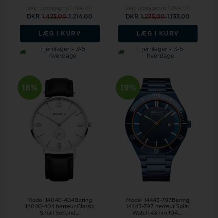
Vejl. udsalgspris
1.499,00
Vejl. udsalgspris
1.399,00
DKR
1.425,00
1.214,00
DKR
1.275,00
1.133,00
LÆG I KURV
LÆG I KURV
Fjernlager - 3-5
Fjernlager - 3-5
hverdage
hverdage
18%
19%
Model 14040-404Bering
Model 14443-797Bering
14040-404 herreur Classic
14443-797 herreur Solar
Small Second...
Watch 43mm 10A...