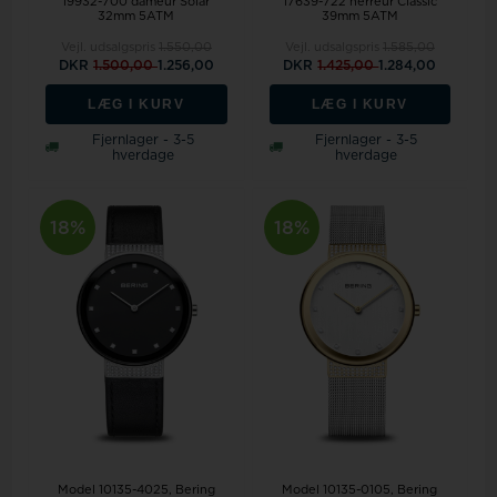
19932-700 dameur Solar
17639-722 herreur Classic
32mm 5ATM
39mm 5ATM
Vejl. udsalgspris
1.550,00
Vejl. udsalgspris
1.585,00
DKR
1.500,00
1.256,00
DKR
1.425,00
1.284,00
LÆG I KURV
LÆG I KURV
Fjernlager - 3-5
Fjernlager - 3-5
hverdage
hverdage
18%
18%
Model 10135-4025
Bering
Model 10135-0105
Bering