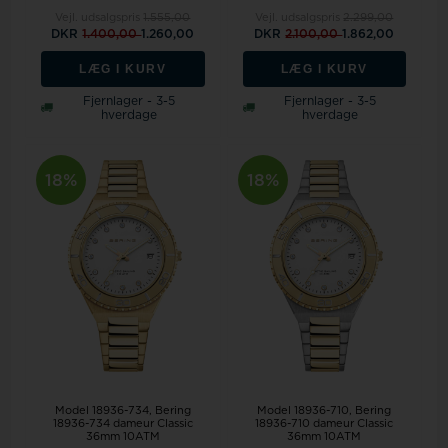
Vejl. udsalgspris
1.555,00
Vejl. udsalgspris
2.299,00
DKR
1.400,00
1.260,00
DKR
2.100,00
1.862,00
LÆG I KURV
LÆG I KURV
Fjernlager - 3-5
Fjernlager - 3-5
hverdage
hverdage
18%
18%
Model 18936-734
Bering
Model 18936-710
Bering
18936-734 dameur Classic
18936-710 dameur Classic
36mm 10ATM
36mm 10ATM