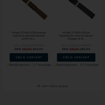
Model 271400-02Romenta
Model 271400-01Sort
mat brun glat kalveskinds
kalveskinds urrem til skruer
urrem til s...
(Skagen & B...
Vejl. udsalgspris
375,00
Vejl. udsalgspris
349,00
DKR
275,00
304,00
DKR
325,00
283,00
VÆLG VARIANT
VÆLG VARIANT
Bestillingsvare - 3-7 hverdage
Bestillingsvare - 3-7 hverdage
28
varer i denne gruppe