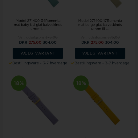
Model 271400-34Romenta
Model 271400-17Romenta
mat baby blå glat kalveskinds
mat beige glat kalveskinds
urrem t...
urrem til ...
Vejl. udsalgspris
375,00
Vejl. udsalgspris
375,00
DKR
275,00
304,00
DKR
275,00
304,00
VÆLG VARIANT
VÆLG VARIANT
Bestillingsvare - 3-7 hverdage
Bestillingsvare - 3-7 hverdage
18%
18%