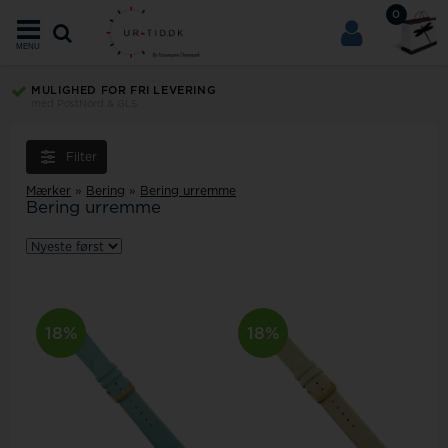
0
MENU
MULIGHED FOR FRI LEVERING
med PostNord & GLS
Filter
Mærker
»
Bering
»
Bering urremme
Bering urremme
18%
18%