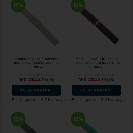
18%
18%
Model 271400-04Romenta
Model 271400-51Romenta
mat lyse grå glat kalveskinds
mat bordeaux glat kalveskinds
urrem t...
urrem t...
Vejl. udsalgspris
375,00
Vejl. udsalgspris
375,00
DKR
275,00
304,00
DKR
275,00
304,00
VÆLG VARIANT
VÆLG VARIANT
Bestillingsvare - 3-7 hverdage
Bestillingsvare - 3-7 hverdage
18%
18%