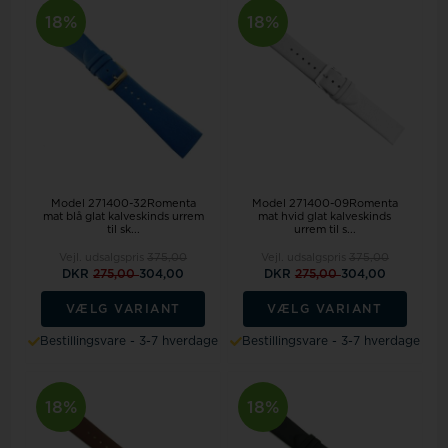
18%
18%
Model 271400-32Romenta
Model 271400-09Romenta
mat blå glat kalveskinds urrem
mat hvid glat kalveskinds
til sk...
urrem til s...
Vejl. udsalgspris
375,00
Vejl. udsalgspris
375,00
DKR
275,00
304,00
DKR
275,00
304,00
VÆLG VARIANT
VÆLG VARIANT
Bestillingsvare - 3-7 hverdage
Bestillingsvare - 3-7 hverdage
18%
18%