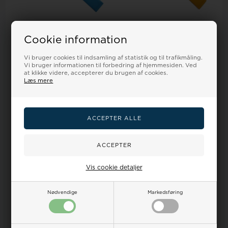
Model 271400-33Romenta
Model 271400-18Romenta
Cookie information
mat mellem blå glat
mat sommer gul glat
kalveskinds urrem...
kalveskinds urrem...
Vi bruger cookies til indsamling af statistik og til trafikmåling.
Vejl. udsalgspris
375,00
Vejl. udsalgspris
375,00
Vi bruger informationen til forbedring af hjemmesiden. Ved
DKR
275,00
304,00
DKR
275,00
304,00
at klikke videre, accepterer du brugen af cookies.
Læs mere
VÆLG VARIANT
VÆLG VARIANT
Bestillingsvare - 3-7 hverdage
Bestillingsvare - 3-7 hverdage
18%
18%
Vis cookie detaljer
Nødvendige
Markedsføring