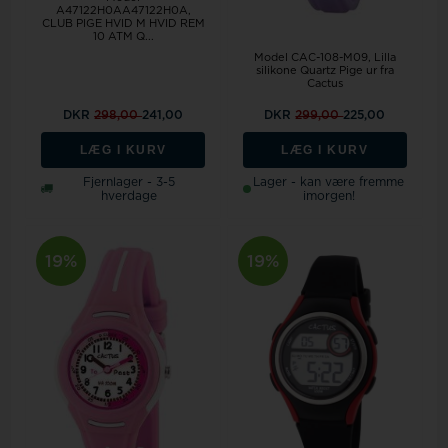
A47122H0AA47122H0A,
CLUB PIGE HVID M HVID REM
10 ATM Q...
Model CAC-108-M09
Lilla
silikone Quartz Pige ur fra
Cactus
DKR
298,00
241,00
DKR
299,00
225,00
LÆG I KURV
LÆG I KURV
Fjernlager - 3-5
Lager - kan være fremme
hverdage
imorgen!
19%
19%