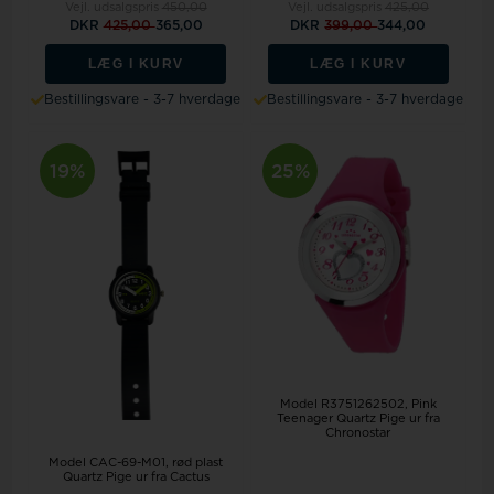
Vejl. udsalgspris
450,00
Vejl. udsalgspris
425,00
DKR
425,00
365,00
DKR
399,00
344,00
LÆG I KURV
LÆG I KURV
Bestillingsvare - 3-7 hverdage
Bestillingsvare - 3-7 hverdage
19%
25%
Model R3751262502
Pink
Teenager Quartz Pige ur fra
Chronostar
Model CAC-69-M01
rød plast
Quartz Pige ur fra Cactus