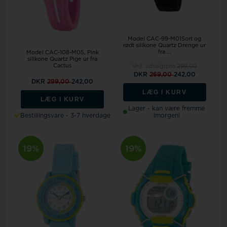
Model CAC-99-M01Sort og
rødt silikone Quartz Drenge ur
fra ...
Model CAC-108-M05
Pink
silikone Quartz Pige ur fra
Cactus
Vejl. udsalgspris
299,00
DKR
269,00
242,00
DKR
299,00
242,00
LÆG I KURV
LÆG I KURV
Lager - kan være fremme
Bestillingsvare - 3-7 hverdage
imorgen!
19%
19%