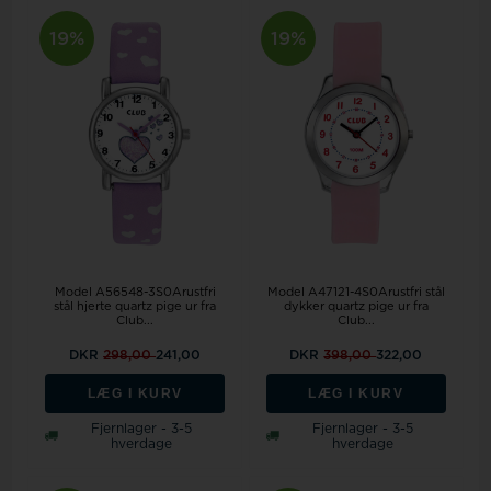
19%
19%
Model A56548-3S0Arustfri
Model A47121-4S0Arustfri stål
stål hjerte quartz pige ur fra
dykker quartz pige ur fra
Club...
Club...
DKR
298,00
241,00
DKR
398,00
322,00
LÆG I KURV
LÆG I KURV
Fjernlager - 3-5
Fjernlager - 3-5
hverdage
hverdage