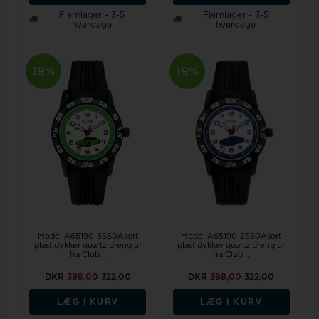
Fjernlager - 3-5
Fjernlager - 3-5
hverdage
hverdage
19%
19%
Model A65190-2SS0Asort
Model A65190-3SS0Asort
plast dykker quartz dreng ur
plast dykker quartz dreng ur
fra Club...
fra Club...
DKR
398,00
322,00
DKR
398,00
322,00
LÆG I KURV
LÆG I KURV