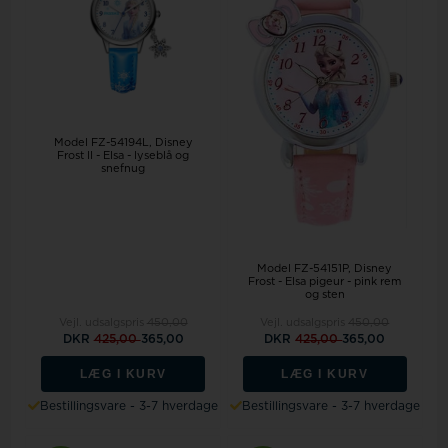
Model FZ-54194L
Disney
Frost II - Elsa - lyseblå og
snefnug
Model FZ-54151P
Disney
Frost - Elsa pigeur - pink rem
og sten
Vejl. udsalgspris
450,00
Vejl. udsalgspris
450,00
DKR
425,00
365,00
DKR
425,00
365,00
LÆG I KURV
LÆG I KURV
Bestillingsvare - 3-7 hverdage
Bestillingsvare - 3-7 hverdage