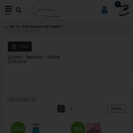
0
MENU
OP TIL 365 DAGES RETURRET
på alle ubrugte varer
Filter
Urtyper
»
Børneure
»
Silikone
Silikone
1
2
Næste
12%
18%