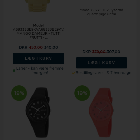
Model 8-6311-0-2
lyserød
quartz pige ur fra
Model
A68333BE9KVA68333BE9KV,
MANGO DAMEUR - TUTTI
FRUTTI - ...
DKR
450,00
340,00
DKR
379,00
307,00
LÆG I KURV
LÆG I KURV
Lager - kan være fremme
imorgen!
Bestillingsvare - 3-7 hverdage
19%
19%