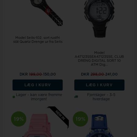
Model Seits-102
sort rustfri
stål Quartz Drenge ur fra Seits
Model
A47123S5EA47123S5E, CLUB
DRENG DIGITAL SORT 10
ATM Dig...
DKR
199,00
150,00
DKR
298,00
241,00
LÆG I KURV
LÆG I KURV
Lager - kan være fremme
Fjernlager - 3-5
imorgen!
hverdage
19%
19%