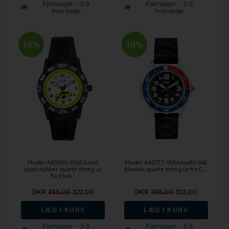
Fjernlager - 3-5
Fjernlager - 3-5
hverdage
hverdage
19%
19%
Model A65190-1SS0Asort
Model A65177-1S5Arustfri stål
plast dykker quartz dreng ur
klassisk quartz dreng ur fra C...
fra Club...
DKR
398,00
322,00
DKR
398,00
322,00
LÆG I KURV
LÆG I KURV
Fjernlager - 3-5
Fjernlager - 3-5