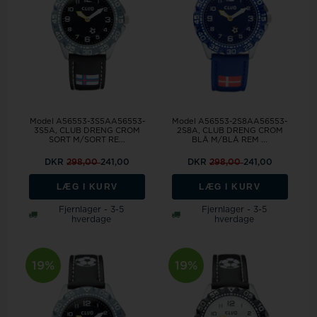
Model A56553-3S5AA56553-
Model A56553-2S8AA56553-
3S5A, CLUB DRENG CROM
2S8A, CLUB DRENG CROM
SORT M/SORT RE...
BLÅ M/BLÅ REM ...
DKR
298,00
241,00
DKR
298,00
241,00
LÆG I KURV
LÆG I KURV
Fjernlager - 3-5
Fjernlager - 3-5
hverdage
hverdage
19%
19%