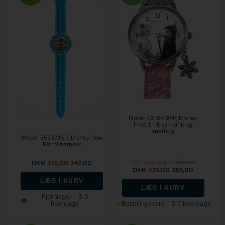
Model FZ-54194P
Disney
Frost II - Elsa - pink og
snefnug
Model 55333857
Disney Paw
Patrol børneur
Vejl. udsalgspris
450,00
DKR
275,00
242,00
DKR
425,00
365,00
LÆG I KURV
LÆG I KURV
Fjernlager - 3-5
hverdage
Bestillingsvare - 3-7 hverdage