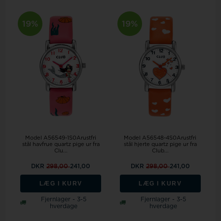
19%
19%
Model A56549-1S0Arustfri
Model A56548-4S0Arustfri
stål havfrue quartz pige ur fra
stål hjerte quartz pige ur fra
Clu...
Club...
DKR
298,00
241,00
DKR
298,00
241,00
LÆG I KURV
LÆG I KURV
Fjernlager - 3-5
Fjernlager - 3-5
hverdage
hverdage