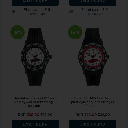
LÆG I KURV
LÆG I KURV
Fjernlager - 3-5
Fjernlager - 3-5
hverdage
hverdage
19%
19%
Model A65190-5SS0Asort
Model A65190-4SS0Asort
plast dykker quartz dreng ur
plast dykker quartz dreng ur
fra Club...
fra Club...
DKR
398,00
322,00
DKR
398,00
322,00
LÆG I KURV
LÆG I KURV