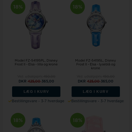
18%
18%
Model FZ-54195PL
Disney
Model FZ-54195L
Disney
Frost II - Elsa - lilla og krone
Frost II - Elsa - lyseblå og
krone
Vejl. udsalgspris
450,00
Vejl. udsalgspris
450,00
DKR
425,00
365,00
DKR
425,00
365,00
LÆG I KURV
LÆG I KURV
Bestillingsvare - 3-7 hverdage
Bestillingsvare - 3-7 hverdage
18%
18%