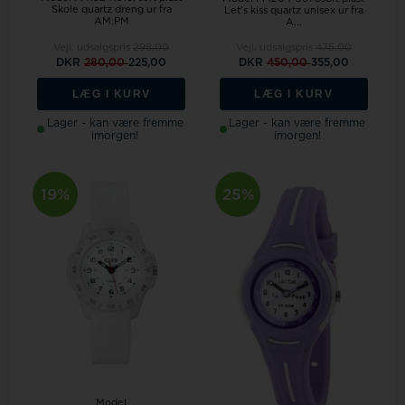
Skole quartz dreng ur fra
Let's kiss quartz unisex ur fra
AM:PM
A...
Vejl. udsalgspris
298,00
Vejl. udsalgspris
475,00
DKR
280,00
225,00
DKR
450,00
355,00
LÆG I KURV
LÆG I KURV
Lager - kan være fremme
Lager - kan være fremme
imorgen!
imorgen!
19%
25%
Model