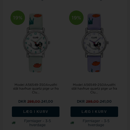
19%
19%
Model A56549-3S0Arustfri
Model A56549-2S0Arustfri
stål havfrue quartz pige ur fra
stål havfrue quartz pige ur fra
Clu...
Clu...
DKR
298,00
241,00
DKR
298,00
241,00
LÆG I KURV
LÆG I KURV
Fjernlager - 3-5
Fjernlager - 3-5
hverdage
hverdage