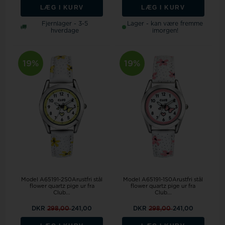
LÆG I KURV
LÆG I KURV
Fjernlager - 3-5
Lager - kan være fremme
hverdage
imorgen!
19%
19%
Model A65191-2S0Arustfri stål
Model A65191-1S0Arustfri stål
flower quartz pige ur fra
flower quartz pige ur fra
Club...
Club...
DKR
298,00
241,00
DKR
298,00
241,00