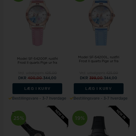
Model SF-54200L
rustfri
Model SF-54200P
rustfri
Frost II quarts Pige ur fra
Frost II quarts Pige ur fra
Vejl. udsalgspris
425,00
Vejl. udsalgspris
425,00
DKR
400,00
344,00
DKR
399,00
344,00
LÆG I KURV
LÆG I KURV
Bestillingsvare - 3-7 hverdage
Bestillingsvare - 3-7 hverdage
25%
19%