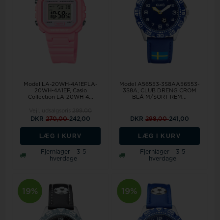
Model LA-20WH-4A1EFLA-
Model A56553-3S8AA56553-
20WH-4A1EF, Casio
3S8A, CLUB DRENG CROM
Collection LA-20WH-4...
BLÅ M/SORT REM...
Vejl. udsalgspris
299,00
DKR
270,00
242,00
DKR
298,00
241,00
LÆG I KURV
LÆG I KURV
Fjernlager - 3-5
Fjernlager - 3-5
hverdage
hverdage
19%
19%