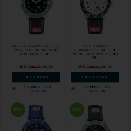
Model A56553-2S5AA56553-
Model A56553-
2S5A, CLUB DRENG CROM
2S0AA56553-2S0A, CLUB
SORT M/SORT RE...
DRENG CROM HVID M/SORT
RE...
DKR
298,00
241,00
DKR
298,00
241,00
LÆG I KURV
LÆG I KURV
Fjernlager - 3-5
Fjernlager - 3-5
hverdage
hverdage
19%
19%