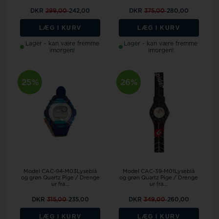
DKR
299,00
242,00
DKR
375,00
280,00
LÆG I KURV
LÆG I KURV
Lager - kan være fremme
Lager - kan være fremme
imorgen!
imorgen!
25%
26%
Model CAC-94-M03Lyseblå
Model CAC-39-M01Lyseblå
og grøn Quartz Pige / Drenge
og grøn Quartz Pige / Drenge
ur fra...
ur fra...
DKR
315,00
235,00
DKR
349,00
260,00
LÆG I KURV
LÆG I KURV