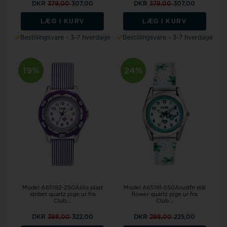
DKR
379,00
307,00
DKR
379,00
307,00
LÆG I KURV
LÆG I KURV
Bestillingsvare - 3-7 hverdage
Bestillingsvare - 3-7 hverdage
19%
24%
Model A65192-2S0Alilla plast
Model A65191-5S0Arustfri stål
stribet quartz pige ur fra
flower quartz pige ur fra
Club...
Club...
DKR
398,00
322,00
DKR
298,00
225,00