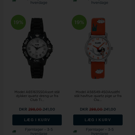
hverdage
hverdage
19%
19%
Model A65163SS0Asort stål
Model A56549-4S0Arustfri
dykker quartz dreng ur fra
stål havfrue quartz pige ur fra
Club Ti...
Clu...
DKR
298,00
241,00
DKR
298,00
241,00
LÆG I KURV
LÆG I KURV
Fjernlager - 3-5
Fjernlager - 3-5
hverdage
hverdage