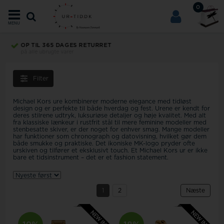
0
MENU
OP TIL 365 DAGES RETURRET
på alle ubrugte varer
Filter
Michael Kors ure kombinerer moderne elegance med tidløst
design og er perfekte til både hverdag og fest. Urene er kendt for
deres stilrene udtryk, luksuriøse detaljer og høje kvalitet. Med alt
fra klassiske lænkeur i rustfrit stål til mere feminine modeller med
stenbesatte skiver, er der noget for enhver smag. Mange modeller
har funktioner som chronograph og datovisning, hvilket gør dem
både smukke og praktiske. Det ikoniske MK-logo pryder ofte
urskiven og tilfører et eksklusivt touch. Et Michael Kors ur er ikke
bare et tidsinstrument – det er et fashion statement.
1
2
Næste