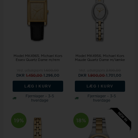
Model MK4965
Michael Kors
Model MK4956
Michael Kors
Essex Quartz Dame m/rem
Maude Quartz Dame m/lænke
Vejl. udsalgspris
1.600,00
Vejl. udsalgspris
2.100,00
DKR
1.450,00
1.296,00
DKR
1.900,00
1.701,00
LÆG I KURV
LÆG I KURV
Fjernlager - 3-5
Fjernlager - 3-5
hverdage
hverdage
19%
18%