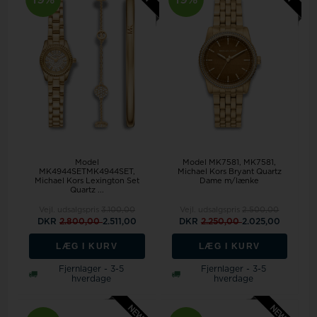
Model
Model MK7581
MK7581,
MK4944SETMK4944SET,
Michael Kors Bryant Quartz
Michael Kors Lexington Set
Dame m/lænke
Quartz ...
Vejl. udsalgspris
3.100,00
Vejl. udsalgspris
2.500,00
DKR
2.800,00
2.511,00
DKR
2.250,00
2.025,00
LÆG I KURV
LÆG I KURV
Fjernlager - 3-5
Fjernlager - 3-5
hverdage
hverdage