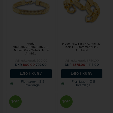
Model
Model MKJ8457710
Michael
MKJ8487710MKJ8487710,
Kors MK Statement Link
Michael Kors Metallic Muse
Armbånd
Armbå...
Vejl. udsalgspris
900,00
Vejl. udsalgspris
1.750,00
DKR
800,00
729,00
DKR
1.575,00
1.418,00
LÆG I KURV
LÆG I KURV
Fjernlager - 3-5
Fjernlager - 3-5
hverdage
hverdage
19%
19%