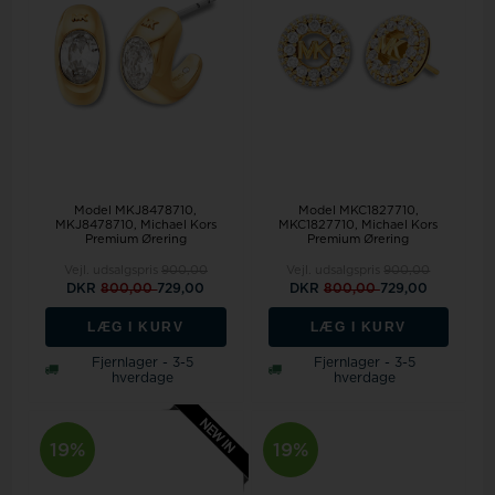
Model MKJ8478710
Model MKC1827710
MKJ8478710, Michael Kors
MKC1827710, Michael Kors
Premium Ørering
Premium Ørering
Vejl. udsalgspris
900,00
Vejl. udsalgspris
900,00
DKR
800,00
729,00
DKR
800,00
729,00
LÆG I KURV
LÆG I KURV
Fjernlager - 3-5
Fjernlager - 3-5
hverdage
hverdage
19%
19%