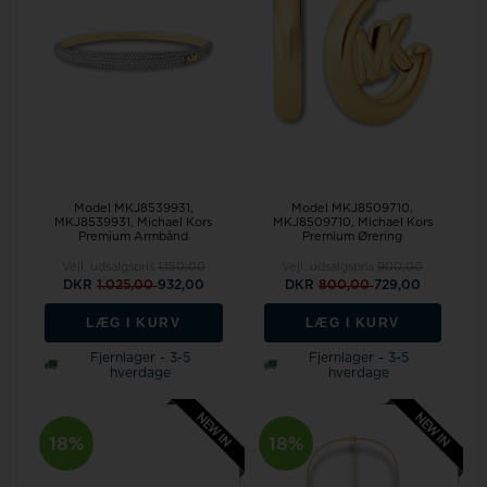
Model MKJ8539931
Model MKJ8509710
MKJ8539931, Michael Kors
MKJ8509710, Michael Kors
Premium Armbånd
Premium Ørering
Vejl. udsalgspris
1.150,00
Vejl. udsalgspris
900,00
DKR
1.025,00
932,00
DKR
800,00
729,00
LÆG I KURV
LÆG I KURV
Fjernlager - 3-5
Fjernlager - 3-5
hverdage
hverdage
18%
18%