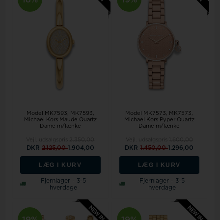
Model MK7593
MK7593,
Model MK7573
MK7573,
Michael Kors Maude Quartz
Michael Kors Pyper Quartz
Dame m/lænke
Dame m/lænke
Vejl. udsalgspris
2.350,00
Vejl. udsalgspris
1.600,00
DKR
2.125,00
1.904,00
DKR
1.450,00
1.296,00
LÆG I KURV
LÆG I KURV
Fjernlager - 3-5
Fjernlager - 3-5
hverdage
hverdage
19%
19%