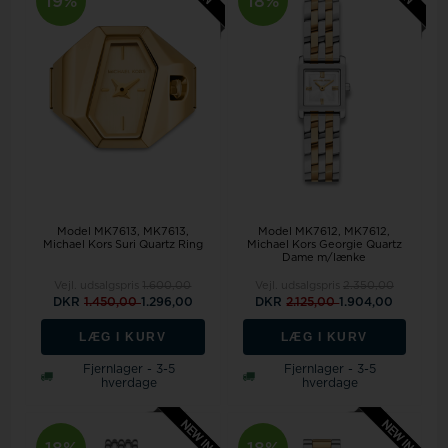
19%
18%
Model MK7613
MK7613,
Model MK7612
MK7612,
Michael Kors Suri Quartz Ring
Michael Kors Georgie Quartz
Dame m/lænke
Vejl. udsalgspris
1.600,00
Vejl. udsalgspris
2.350,00
DKR
1.450,00
1.296,00
DKR
2.125,00
1.904,00
LÆG I KURV
LÆG I KURV
Fjernlager - 3-5
Fjernlager - 3-5
hverdage
hverdage