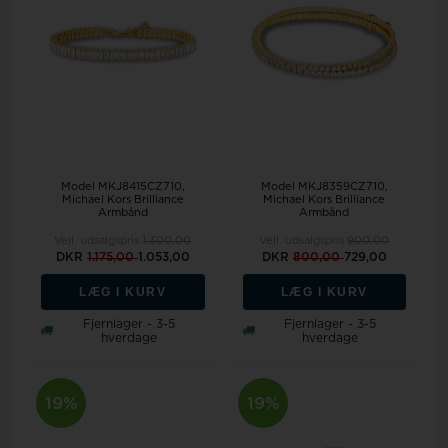
Model MKJ8415CZ710
Model MKJ8359CZ710
Michael Kors Brilliance
Michael Kors Brilliance
Armbånd
Armbånd
Vejl. udsalgspris
1.300,00
Vejl. udsalgspris
900,00
DKR
1.175,00
1.053,00
DKR
800,00
729,00
LÆG I KURV
LÆG I KURV
Fjernlager - 3-5
Fjernlager - 3-5
hverdage
hverdage
19%
19%