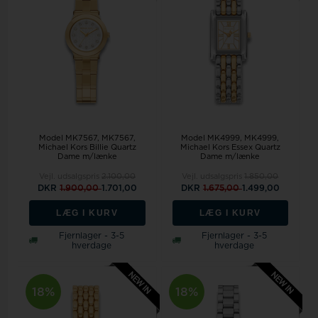
Model MK7567
MK7567,
Model MK4999
MK4999,
Michael Kors Billie Quartz
Michael Kors Essex Quartz
Dame m/lænke
Dame m/lænke
Vejl. udsalgspris
2.100,00
Vejl. udsalgspris
1.850,00
DKR
1.900,00
1.701,00
DKR
1.675,00
1.499,00
LÆG I KURV
LÆG I KURV
Fjernlager - 3-5
Fjernlager - 3-5
hverdage
hverdage
18%
18%