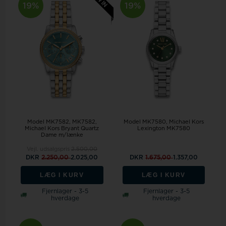
19%
19%
Model MK7582
MK7582,
Model MK7580
Michael Kors
Michael Kors Bryant Quartz
Lexington MK7580
Dame m/lænke
Vejl. udsalgspris
2.500,00
DKR
2.250,00
2.025,00
DKR
1.675,00
1.357,00
LÆG I KURV
LÆG I KURV
Fjernlager - 3-5
Fjernlager - 3-5
hverdage
hverdage