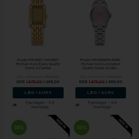
Model MK4997
MK4997,
Model MK4996MK4996,
Michael Kors Essex Quartz
Michael Kors Lexington
Dame m/lænke
Quartz Dame m/læn...
Vejl. udsalgspris
1.850,00
Vejl. udsalgspris
1.850,00
DKR
1.675,00
1.499,00
DKR
1.675,00
1.499,00
LÆG I KURV
LÆG I KURV
Fjernlager - 3-5
Fjernlager - 3-5
hverdage
hverdage
18%
18%