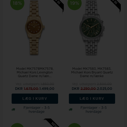
18%
19%
Model MK7578MK7578,
Model MK7583
MK7583,
Michael Kors Lexington
Michael Kors Bryant Quartz
Quartz Dame m/læn...
Dame m/lænke
Vejl. udsalgspris
1.850,00
Vejl. udsalgspris
2.500,00
DKR
1.675,00
1.499,00
DKR
2.250,00
2.025,00
LÆG I KURV
LÆG I KURV
Fjernlager - 3-5
Fjernlager - 3-5
hverdage
hverdage