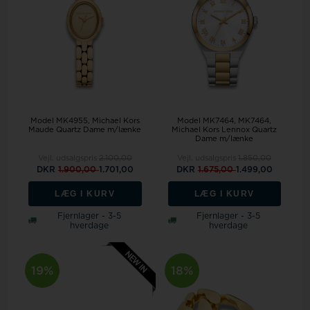
Model MK4955
Michael Kors
Model MK7464
MK7464,
Maude Quartz Dame m/lænke
Michael Kors Lennox Quartz
Dame m/lænke
Vejl. udsalgspris
2.100,00
Vejl. udsalgspris
1.850,00
DKR
1.900,00
1.701,00
DKR
1.675,00
1.499,00
LÆG I KURV
LÆG I KURV
Fjernlager - 3-5
Fjernlager - 3-5
hverdage
hverdage
19%
18%