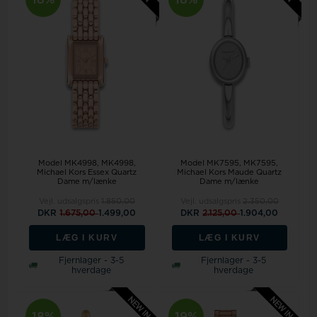
Model MK4998
MK4998,
Model MK7595
MK7595,
Michael Kors Essex Quartz
Michael Kors Maude Quartz
Dame m/lænke
Dame m/lænke
Vejl. udsalgspris
1.850,00
Vejl. udsalgspris
2.350,00
DKR
1.675,00
1.499,00
DKR
2.125,00
1.904,00
LÆG I KURV
LÆG I KURV
Fjernlager - 3-5
Fjernlager - 3-5
hverdage
hverdage
18%
19%