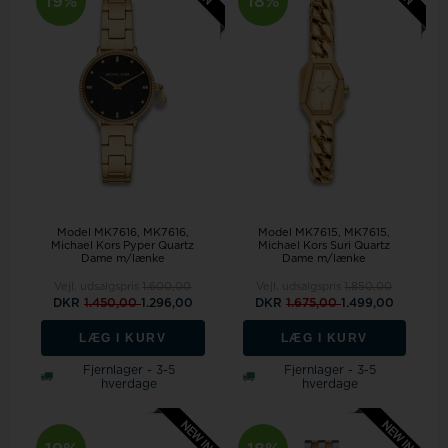
19%
18%
Model MK7616
MK7616,
Model MK7615
MK7615,
Michael Kors Pyper Quartz
Michael Kors Suri Quartz
Dame m/lænke
Dame m/lænke
Vejl. udsalgspris
1.600,00
Vejl. udsalgspris
1.850,00
DKR
1.450,00
1.296,00
DKR
1.675,00
1.499,00
LÆG I KURV
LÆG I KURV
Fjernlager - 3-5
Fjernlager - 3-5
hverdage
hverdage