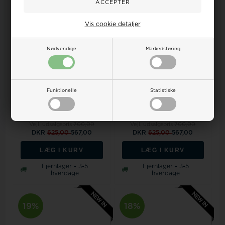
Vis cookie detaljer
Nødvendige
Markedsføring
Funktionelle
Statistiske
Model MKJ8576710
Model MKJ8560931
MKJ8576710, Michael Kors
MKJ8560931, Michael Kors
Premium Armbånd
Premium Ørering
Vejl. udsalgspris
700,00
Vejl. udsalgspris
700,00
DKR
625,00
567,00
DKR
625,00
567,00
LÆG I KURV
LÆG I KURV
Fjernlager - 3-5
Fjernlager - 3-5
hverdage
hverdage
19%
18%