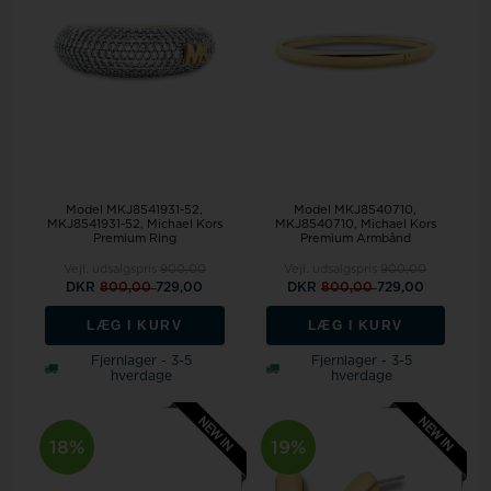
Model MKJ8541931-52
Model MKJ8540710
MKJ8541931-52, Michael Kors
MKJ8540710, Michael Kors
Premium Ring
Premium Armbånd
Vejl. udsalgspris
900,00
Vejl. udsalgspris
900,00
DKR
800,00
729,00
DKR
800,00
729,00
LÆG I KURV
LÆG I KURV
Fjernlager - 3-5
Fjernlager - 3-5
hverdage
hverdage
18%
19%