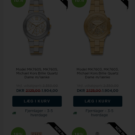
Model MK7605
MK7605,
Model MK7603
MK7603,
Michael Kors Billie Quartz
Michael Kors Billie Quartz
Dame m/lænke
Dame m/lænke
Vejl. udsalgspris
2.350,00
Vejl. udsalgspris
2.350,00
DKR
2.125,00
1.904,00
DKR
2.125,00
1.904,00
LÆG I KURV
LÆG I KURV
Fjernlager - 3-5
Fjernlager - 3-5
hverdage
hverdage
18%
18%