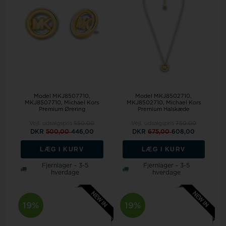
Model MKJ8507710
Model MKJ8502710
MKJ8507710, Michael Kors
MKJ8502710, Michael Kors
Premium Ørering
Premium Halskæde
Vejl. udsalgspris
550,00
Vejl. udsalgspris
750,00
DKR
500,00
446,00
DKR
675,00
608,00
LÆG I KURV
LÆG I KURV
Fjernlager - 3-5
Fjernlager - 3-5
hverdage
hverdage
19%
19%