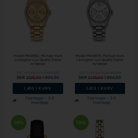
Model MK4982
Michael Kors
Model MK4979
Michael Kors
Lexington Lux Quartz Dame
Lexington Lux Quartz Dame
m/lænke
m/lænke
Vejl. udsalgspris
2.350,00
Vejl. udsalgspris
2.350,00
DKR
2.125,00
1.904,00
DKR
2.125,00
1.904,00
LÆG I KURV
LÆG I KURV
Fjernlager - 3-5
Fjernlager - 3-5
hverdage
hverdage
19%
19%