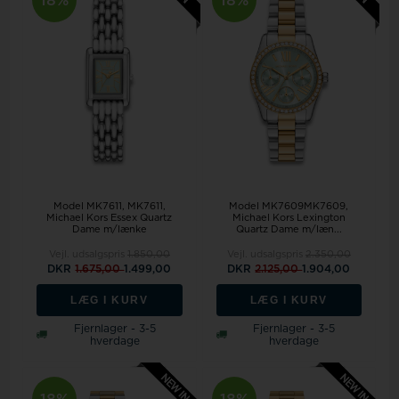
18%
18%
Model MK7611
MK7611,
Model MK7609MK7609,
Michael Kors Essex Quartz
Michael Kors Lexington
Dame m/lænke
Quartz Dame m/læn...
Vejl. udsalgspris
1.850,00
Vejl. udsalgspris
2.350,00
DKR
1.675,00
1.499,00
DKR
2.125,00
1.904,00
LÆG I KURV
LÆG I KURV
Fjernlager - 3-5
Fjernlager - 3-5
hverdage
hverdage
18%
18%