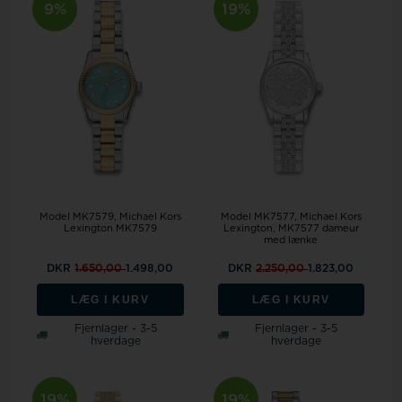
9%
19%
Model MK7579
Michael Kors
Model MK7577
Michael Kors
Lexington MK7579
Lexington, MK7577 dameur
med lænke
DKR
1.650,00
1.498,00
DKR
2.250,00
1.823,00
LÆG I KURV
LÆG I KURV
Fjernlager - 3-5
Fjernlager - 3-5
hverdage
hverdage
19%
19%