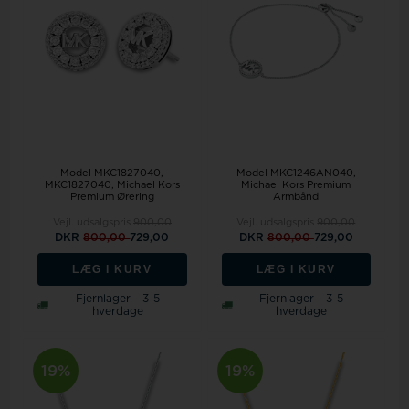
Model MKC1827040
Model MKC1246AN040
MKC1827040, Michael Kors
Michael Kors Premium
Premium Ørering
Armbånd
Vejl. udsalgspris
900,00
Vejl. udsalgspris
900,00
DKR
800,00
729,00
DKR
800,00
729,00
LÆG I KURV
LÆG I KURV
Fjernlager - 3-5
Fjernlager - 3-5
hverdage
hverdage
19%
19%