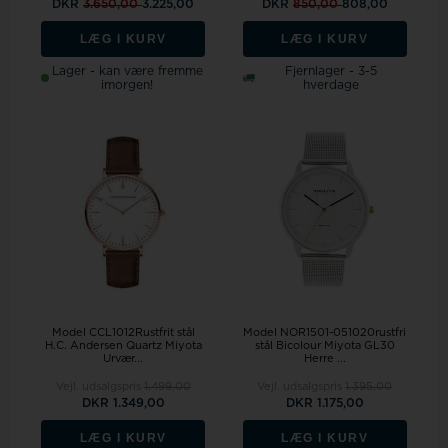
DKR
3.650,00
3.225,00
DKR
850,00
808,00
LÆG I KURV
LÆG I KURV
Lager - kan være fremme
Fjernlager - 3-5
imorgen!
hverdage
Model CCL1012Rustfrit stål
Model NOR1501-051020rustfri
H.C. Andersen Quartz Miyota
stål Bicolour Miyota GL30
Urvær...
Herre ...
Vejl. udsalgspris
1.499,00
Vejl. udsalgspris
1.395,00
DKR 1.349,00
DKR 1.175,00
LÆG I KURV
LÆG I KURV