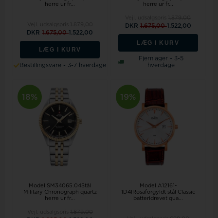
herre ur fr...
herre ur fr...
Vejl. udsalgspris
1.879,00
Vejl. udsalgspris
1.879,00
DKR
1.675,00
1.522,00
DKR
1.675,00
1.522,00
LÆG I KURV
LÆG I KURV
Fjernlager - 3-5
Bestillingsvare - 3-7 hverdage
hverdage
18%
19%
Model SM34065.04Stål
Model A12161-
Military Chronograph quartz
1D4IRosaforgyldt stål Classic
herre ur fr...
batteridrevet qua...
Vejl. udsalgspris
1.879,00