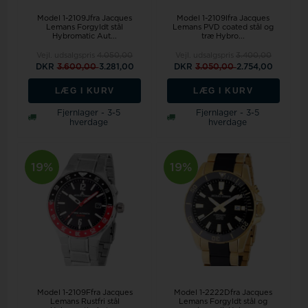
Model 1-2109Jfra Jacques
Model 1-2109Ifra Jacques
Lemans Forgyldt stål
Lemans PVD coated stål og
Hybromatic Aut...
træ Hybro...
Vejl. udsalgspris
4.050,00
Vejl. udsalgspris
3.400,00
DKR
3.600,00
3.281,00
DKR
3.050,00
2.754,00
LÆG I KURV
LÆG I KURV
Fjernlager - 3-5
Fjernlager - 3-5
hverdage
hverdage
19%
19%
Model 1-2109Ffra Jacques
Model 1-2222Dfra Jacques
Lemans Rustfri stål
Lemans Forgyldt stål og