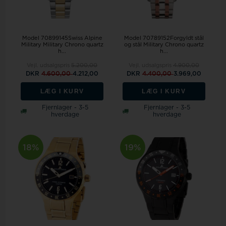
Model 70899145Swiss Alpine
Model 70789152Forgyldt stål
Military Military Chrono quartz
og stål Military Chrono quartz
h...
h...
Vejl. udsalgspris
5.200,00
Vejl. udsalgspris
4.900,00
DKR
4.600,00
4.212,00
DKR
4.400,00
3.969,00
LÆG I KURV
LÆG I KURV
Fjernlager - 3-5
Fjernlager - 3-5
hverdage
hverdage
18%
19%