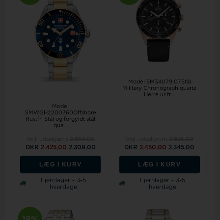
Model SM34079.07Stål
Military Chronograph quartz
Herre ur fr...
Model
SMWGH2200360Offshore
Rustfri Stål og forgyldt stål
qua...
Vejl. udsalgspris
2.850,00
Vejl. udsalgspris
2.895,00
DKR
2.425,00
2.309,00
DKR
2.450,00
2.345,00
LÆG I KURV
LÆG I KURV
Fjernlager - 3-5
Fjernlager - 3-5
hverdage
hverdage
18%