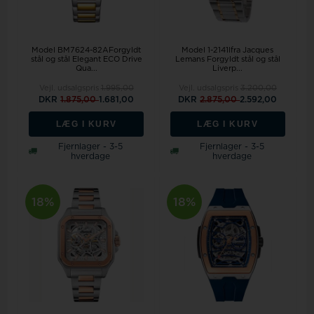
Model BM7624-82AForgyldt
Model 1-2141Ifra Jacques
stål og stål Elegant ECO Drive
Lemans Forgyldt stål og stål
Qua...
Liverp...
Vejl. udsalgspris
1.995,00
Vejl. udsalgspris
3.200,00
DKR
1.875,00
1.681,00
DKR
2.875,00
2.592,00
LÆG I KURV
LÆG I KURV
Fjernlager - 3-5
Fjernlager - 3-5
hverdage
hverdage
18%
18%