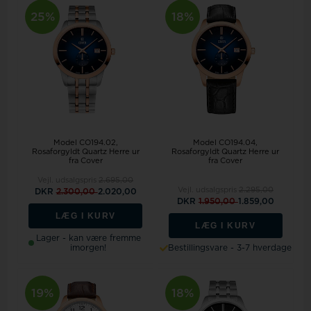
25%
18%
Model CO194.02
Model CO194.04
Rosaforgyldt Quartz Herre ur
Rosaforgyldt Quartz Herre ur
fra Cover
fra Cover
Vejl. udsalgspris
2.695,00
Vejl. udsalgspris
2.295,00
DKR
2.300,00
2.020,00
DKR
1.950,00
1.859,00
LÆG I KURV
LÆG I KURV
Lager - kan være fremme
imorgen!
Bestillingsvare - 3-7 hverdage
19%
18%