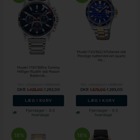
Model F20362/4Tofarvet stål
Prestige batteridrevet quartz
He...
Model 1791788fra Tommy
Hilfiger Rustfri stål Mason
Batteridr...
Vejl. udsalgspris
1.600,00
Vejl. udsalgspris
1.599,00
DKR
1.425,00
1.292,00
DKR
1.575,00
1.295,00
LÆG I KURV
LÆG I KURV
Fjernlager - 3-5
Fjernlager - 3-5
hverdage
hverdage
18%
18%