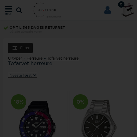
0
MENU
OP TIL 365 DAGES RETURRET
på alle ubrugte varer
Filter
Urtyper
»
Herreure
»
Tofarvet herreure
Tofarvet herreure
18%
0%