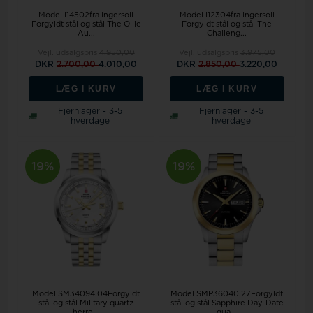
Model I14502fra Ingersoll
Model I12304fra Ingersoll
Forgyldt stål og stål The Ollie
Forgyldt stål og stål The
Au...
Challeng...
Vejl. udsalgspris
4.950,00
Vejl. udsalgspris
3.975,00
DKR
2.700,00
4.010,00
DKR
2.850,00
3.220,00
LÆG I KURV
LÆG I KURV
Fjernlager - 3-5
Fjernlager - 3-5
hverdage
hverdage
19%
19%
Model SM34094.04Forgyldt
Model SMP36040.27Forgyldt
stål og stål Military quartz
stål og stål Sapphire Day-Date
herre...
qua...