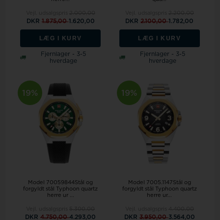
Vejl. udsalgspris
2.000,00
Vejl. udsalgspris
2.200,00
DKR
1.875,00
1.620,00
DKR
2.100,00
1.782,00
LÆG I KURV
LÆG I KURV
Fjernlager - 3-5
Fjernlager - 3-5
hverdage
hverdage
19%
19%
Model 70059844Stål og
Model 7005.1147Stål og
forgyldt stål Typhoon quartz
forgyldt stål Typhoon quartz
herre ur ...
herre ur...
Vejl. udsalgspris
5.300,00
Vejl. udsalgspris
4.400,00
DKR
4.750,00
4.293,00
DKR
3.950,00
3.564,00