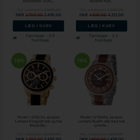
Hybromatic Auto...
keramik Hyb...
Vejl. udsalgspris
3.000,00
Vejl. udsalgspris
5.200,00
DKR
2.700,00
2.430,00
DKR
4.650,00
4.212,00
LÆG I KURV
LÆG I KURV
Fjernlager - 3-5
Fjernlager - 3-5
hverdage
hverdage
19%
19%
Model 1-2115Lfra Jacques
Model 1-2116Hfra Jacques
Lemans Forgyldt stål og træ
Lemans Rustfri stål med træ
Wood Ba...
lynette...
Vejl. udsalgspris
3.000,00
Vejl. udsalgspris
1.800,00
DKR
2.700,00
2.430,00
DKR
1.600,00
1.458,00