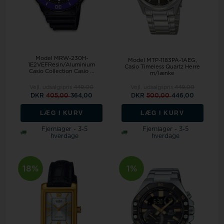
Model MRW-230H-
Model MTP-1183PA-1AEG
1E2VEFResin/Aluminium
Casio Timeless Quartz Herre
Casio Collection Casio ...
m/lænke
Vejl. udsalgspris
449,00
Vejl. udsalgspris
449,00
DKR
405,00
364,00
DKR
500,00
446,00
LÆG I KURV
LÆG I KURV
Fjernlager - 3-5
Fjernlager - 3-5
hverdage
hverdage
18%
1%