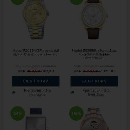
Model F20554/3Forgyldt stål
Model 1513956fra Hugo Boss
og stål Classic quartz herre ur
Forgyldt stål Sophio
...
Batteridreve...
Vejl. udsalgspris
1.000,00
Vejl. udsalgspris
2.500,00
DKR
900,00
810,00
DKR
2.250,00
2.021,00
LÆG I KURV
LÆG I KURV
Fjernlager - 3-5
Fjernlager - 3-5
hverdage
hverdage
18%
19%