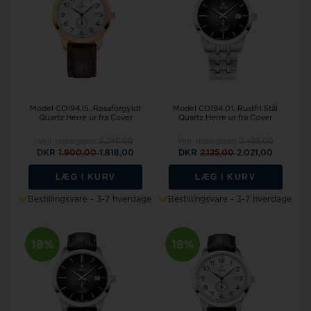
Model CO194.15
Rosaforgyldt
Model CO194.01
Rustfri Stål
Quartz Herre ur fra Cover
Quartz Herre ur fra Cover
Vejl. udsalgspris
2.245,00
Vejl. udsalgspris
2.495,00
DKR
1.900,00
1.818,00
DKR
2.125,00
2.021,00
LÆG I KURV
LÆG I KURV
Bestillingsvare - 3-7 hverdage
Bestillingsvare - 3-7 hverdage
18%
18%