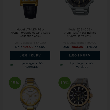
Model LTP-1234PGL-
Model ECB-10DB-
7A2EFForgyldt messing Casio
1A9EFRustfrit stål Edifice
Collection Cas...
Quartz Herre ur fr...
Vejl. udsalgspris
549,00
Vejl. udsalgspris
1.499,00
DKR
495,00
445,00
DKR
1.650,00
1.478,00
LÆG I KURV
LÆG I KURV
Fjernlager - 3-5
Fjernlager - 3-5
hverdage
hverdage
15%
19%