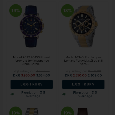
19%
18%
Model 7022.9545Stål med
Model 1-2140Hfra Jacques
forgyldte trykknapper og
Lemans Forgyldt stål og stål
krone Chron...
Liverp...
Vejl. udsalgspris
4.400,00
Vejl. udsalgspris
2.850,00
DKR
3.950,00
3.564,00
DKR
2.550,00
2.309,00
LÆG I KURV
LÆG I KURV
Fjernlager - 3-5
Fjernlager - 3-5
hverdage
hverdage
19%
19%