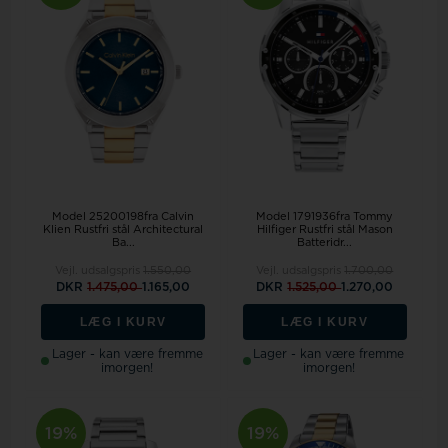
Model 25200198fra Calvin
Model 1791936fra Tommy
Klien Rustfri stål Architectural
Hilfiger Rustfri stål Mason
Ba...
Batteridr...
Vejl. udsalgspris
1.550,00
Vejl. udsalgspris
1.700,00
DKR
1.475,00
1.165,00
DKR
1.525,00
1.270,00
LÆG I KURV
LÆG I KURV
Lager - kan være fremme
Lager - kan være fremme
imorgen!
imorgen!
19%
19%