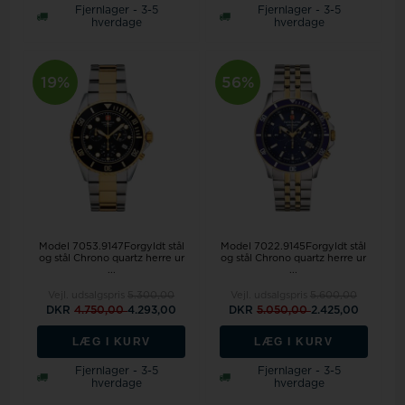
Fjernlager - 3-5
Fjernlager - 3-5
hverdage
hverdage
19%
56%
Model 7053.9147Forgyldt stål
Model 7022.9145Forgyldt stål
og stål Chrono quartz herre ur
og stål Chrono quartz herre ur
...
...
Vejl. udsalgspris
5.300,00
Vejl. udsalgspris
5.600,00
DKR
4.750,00
4.293,00
DKR
5.050,00
2.425,00
LÆG I KURV
LÆG I KURV
Fjernlager - 3-5
Fjernlager - 3-5
hverdage
hverdage