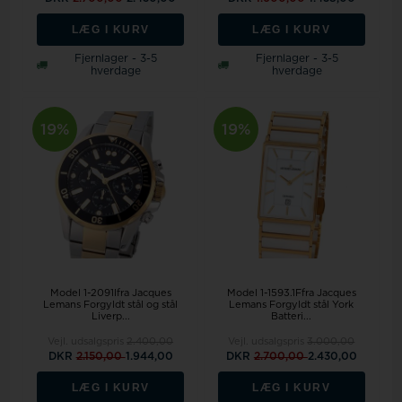
LÆG I KURV
LÆG I KURV
Fjernlager - 3-5
Fjernlager - 3-5
hverdage
hverdage
19%
19%
Model 1-2091Ifra Jacques
Model 1-1593.1Ffra Jacques
Lemans Forgyldt stål og stål
Lemans Forgyldt stål York
Liverp...
Batteri...
Vejl. udsalgspris
2.400,00
Vejl. udsalgspris
3.000,00
DKR
2.150,00
1.944,00
DKR
2.700,00
2.430,00
LÆG I KURV
LÆG I KURV