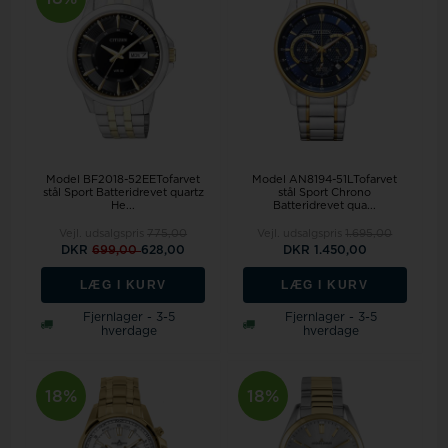
Model BF2018-52EETofarvet
Model AN8194-51LTofarvet
stål Sport Batteridrevet quartz
stål Sport Chrono
He...
Batteridrevet qua...
Vejl. udsalgspris
775,00
Vejl. udsalgspris
1.695,00
DKR
699,00
628,00
DKR 1.450,00
LÆG I KURV
LÆG I KURV
Fjernlager - 3-5
Fjernlager - 3-5
hverdage
hverdage
18%
18%