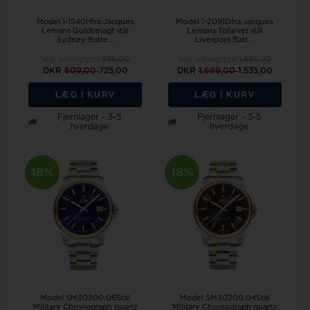
Model 1-1540Hfra Jacques
Model 1-2091Dfra Jacques
Lemans Guldbelagt stål
Lemans Tofarvet stål
Sydney Batte...
Liverpool Batt...
Vejl. udsalgspris
895,00
Vejl. udsalgspris
1.895,00
DKR
809,00
725,00
DKR
1.699,00
1.535,00
LÆG I KURV
LÆG I KURV
Fjernlager - 3-5
Fjernlager - 3-5
hverdage
hverdage
18%
18%
Model SM30200.06Stål
Model SM30200.04Stål
Military Chronograph quartz
Military Chronograph quartz