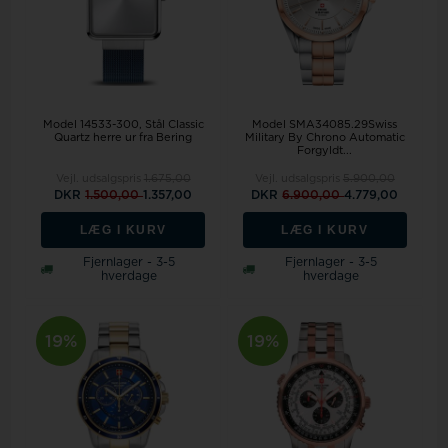
Model 14533-300
Stål Classic
Model SMA34085.29Swiss
Quartz herre ur fra Bering
Military By Chrono Automatic
Forgyldt...
Vejl. udsalgspris
1.675,00
Vejl. udsalgspris
5.900,00
DKR
1.500,00
1.357,00
DKR
6.900,00
4.779,00
LÆG I KURV
LÆG I KURV
Fjernlager - 3-5
Fjernlager - 3-5
hverdage
hverdage
19%
19%