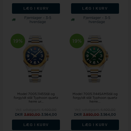
LÆG I KURV
LÆG I KURV
Fjernlager - 3-5
Fjernlager - 3-5
hverdage
hverdage
19%
19%
Model 7005.1145Stål og
Model 7005.1144SAMStål og
forgyldt stål Typhoon quartz
forgyldt stål Typhoon quartz
herre ur...
herre...
Vejl. udsalgspris
4.400,00
Vejl. udsalgspris
4.400,00
DKR
3.950,00
3.564,00
DKR
3.950,00
3.564,00
LÆG I KURV
LÆG I KURV