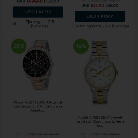
Vejl. udsalgspris
698,00
DKR
1.695,00
1.522,00
DKR
625,00
565,00
LÆG I KURV
LÆG I KURV
Fjernlager - 3-5
hverdage
Bestillingsvare - 3-7 hverdage
25%
19%
Model R3273903003Rustfrit
stål Sector 350 Chronograph
Quartz...
Model A76206B0ITofarvet
rustfri stål Classic quartz herre
ur...
Vejl. udsalgspris
4.300,00
Vejl. udsalgspris
998,00