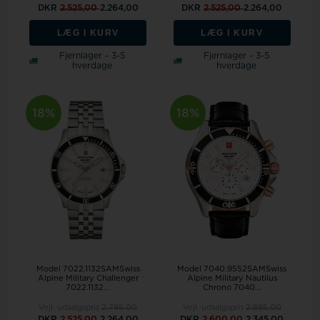
DKR
2.525,00
2.264,00
DKR
2.525,00
2.264,00
LÆG I KURV
LÆG I KURV
Fjernlager - 3-5
Fjernlager - 3-5
hverdage
hverdage
18%
18%
Model 7022.1132SAMSwiss
Model 7040.9552SAMSwiss
Alpine Military Challenger
Alpine Military Nautilus
7022.1132...
Chrono 7040...
Vejl. udsalgspris
2.795,00
Vejl. udsalgspris
2.895,00
DKR
2.525,00
2.264,00
DKR
2.600,00
2.345,00