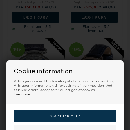
Vejl. udsalgspris
1.725,00
Vejl. udsalgspris
2.950,00
DKR
1.500,00
1.397,00
DKR
3.325,00
2.390,00
LÆG I KURV
LÆG I KURV
Fjernlager - 3-5
Fjernlager - 3-5
hverdage
hverdage
19%
19%
Cookie information
Vi bruger cookies til indsamling af statistik og til trafikmåling.
Vi bruger informationen til forbedring af hjemmesiden. Ved
at klikke videre, accepterer du brugen af cookies.
Læs mere
Model CVZ0031WHSCarl von
Model CVZ0072RBLSCarl
Zeyten CVZ0031WHS Elzach
von Zeyten CVZ0072RBLS
automatic ...
Horbach automat...