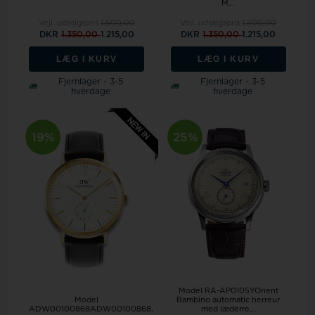
M...
Vejl. udsalgspris
1.500,00
Vejl. udsalgspris
1.500,00
DKR
1.350,00
1.215,00
DKR
1.350,00
1.215,00
LÆG I KURV
LÆG I KURV
Fjernlager - 3-5
Fjernlager - 3-5
hverdage
hverdage
19%
25%
Model RA-AP0105YOrient
Model
Bambino automatic herreur
ADW00100868ADW00100868,
med læderre...