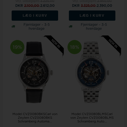
Vejl. udsalgspris
3.225,00
Vejl. udsalgspris
2.950,00
DKR
2.100,00
2.612,00
DKR
3.325,00
2.390,00
LÆG I KURV
LÆG I KURV
Fjernlager - 3-5
Fjernlager - 3-5
hverdage
hverdage
19%
18%
Model CVZ0080BKSCarl von
Model CVZ0080BLMSCarl
Zeyten CVZ0080BKS
von Zeyten CVZ0080BLMS
Schramberg Automa...
Schramberg Auto...