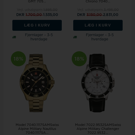
GMT 705...
Chrono 7040...
Vejl. udsalgspris
1.895,00
Vejl. udsalgspris
3.495,00
DKR
1.700,00
1.535,00
DKR
3.150,00
2.831,00
LÆG I KURV
LÆG I KURV
Fjernlager - 3-5
Fjernlager - 3-5
hverdage
hverdage
18%
18%
Model 7040.1117SAMSwiss
Model 7022.9532SAMSwiss
Alpine Military Nautilus
Alpine Military Challenger
7040.1117SA...
7022.9532...