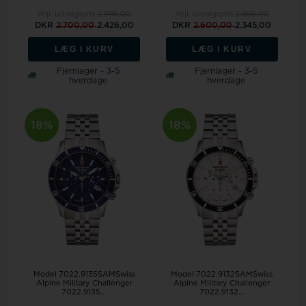
Vejl. udsalgspris
2.995,00
Vejl. udsalgspris
2.895,00
DKR
2.700,00
2.426,00
DKR
2.600,00
2.345,00
LÆG I KURV
LÆG I KURV
Fjernlager - 3-5
Fjernlager - 3-5
hverdage
hverdage
18%
18%
Model 7022.9135SAMSwiss
Model 7022.9132SAMSwiss
Alpine Military Challenger
Alpine Military Challenger
7022.9135...
7022.9132...