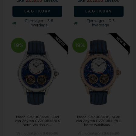
DKR
2.025,00
1.661,00
DKR
2.025,00
1.661,00
LÆG I KURV
LÆG I KURV
Fjernlager - 3-5
Fjernlager - 3-5
hverdage
hverdage
19%
19%
Model CVZ0084SBLSCarl
Model CVZ0084RBLSCarl
von Zeyten CVZ0084SBLS
von Zeyten CVZ0084RBLS
herre Waldhaus ...
herre Waldhaus ...
Vejl. udsalgspris
2.025,00
Vejl. udsalgspris
2.025,00