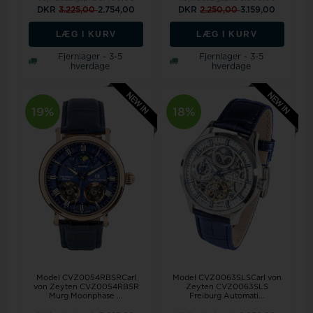
DKR
3.225,00
2.754,00
DKR
2.250,00
3.159,00
LÆG I KURV
LÆG I KURV
Fjernlager - 3-5
Fjernlager - 3-5
hverdage
hverdage
19%
18%
Model CVZ0054RBSRCarl
Model CVZ0063SLSCarl von
von Zeyten CVZ0054RBSR
Zeyten CVZ0063SLS
Murg Moonphase ...
Freiburg Automati...