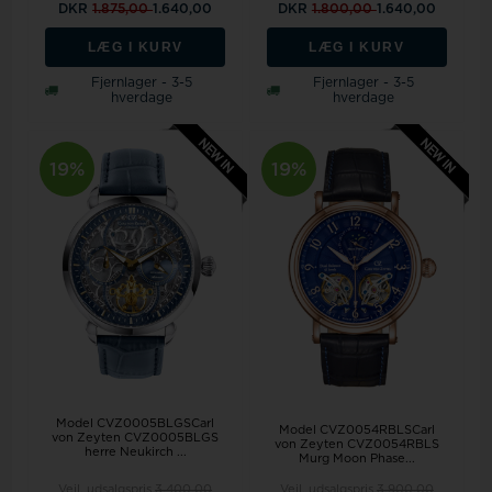
DKR
1.875,00
1.640,00
DKR
1.800,00
1.640,00
LÆG I KURV
LÆG I KURV
Fjernlager - 3-5
Fjernlager - 3-5
hverdage
hverdage
19%
19%
Model CVZ0005BLGSCarl
Model CVZ0054RBLSCarl
von Zeyten CVZ0005BLGS
von Zeyten CVZ0054RBLS
herre Neukirch ...
Murg Moon Phase...
Vejl. udsalgspris
3.400,00
Vejl. udsalgspris
3.900,00