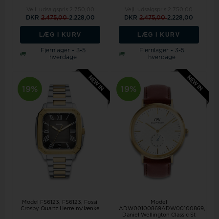
Vejl. udsalgspris
2.750,00
Vejl. udsalgspris
2.750,00
DKR
2.475,00
2.228,00
DKR
2.475,00
2.228,00
LÆG I KURV
LÆG I KURV
Fjernlager - 3-5
Fjernlager - 3-5
hverdage
hverdage
19%
19%
Model FS6123
FS6123, Fossil
Model
Crosby Quartz Herre m/lænke
ADW00100869ADW00100869,
Daniel Wellington Classic St