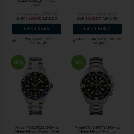
Daniel Wellington Classic
Shef...
Vejl. udsalgspris
1.500,00
Vejl. udsalgspris
2.195,00
DKR
1.350,00
1.215,00
DKR
1.975,00
1.645,00
LÆG I KURV
LÆG I KURV
Fjernlager - 3-5
Lager - kan være fremme
hverdage
imorgen!
18%
18%
Model 7052.1132SAMSwiss
Model 7040.9137SAMSwiss
Alpine Military Master Diver
Alpine Military Nautilus