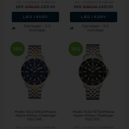
Vejl. udsalgspris
3.495,00
Vejl. udsalgspris
3.495,00
DKR
3.150,00
2.831,00
DKR
3.150,00
2.831,00
LÆG I KURV
LÆG I KURV
Fjernlager - 3-5
Fjernlager - 3-5
hverdage
hverdage
18%
18%
Model 7022.1145SAMSwiss
Model 7022.1137SAMSwiss
Alpine Military Challenger
Alpine Military Challenger
7022.1145...
7022.1137...
Vejl. udsalgspris
2.795,00
Vejl. udsalgspris
2.795,00