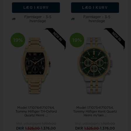
LÆG I KURV
LÆG I KURV
Fjernlager - 3-5
Fjernlager - 3-5
hverdage
hverdage
19%
19%
Model 17107641710764,
Model 17107541710754,
Tommy Hilfiger TH-Oxford
Tommy Hilfiger Kent Quartz
Quartz Herre ...
Herre m/læn...
Vejl. udsalgspris
1.700,00
Vejl. udsalgspris
1.700,00
DKR
1.525,00
1.376,00
DKR
1.525,00
1.376,00