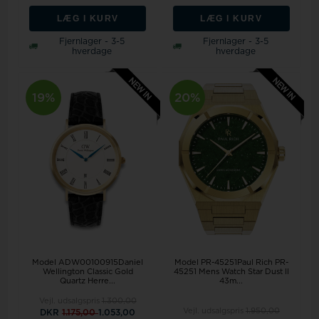
LÆG I KURV
LÆG I KURV
Fjernlager - 3-5
Fjernlager - 3-5
hverdage
hverdage
19%
20%
Model ADW00100915Daniel
Model PR-45251Paul Rich PR-
Wellington Classic Gold
45251 Mens Watch Star Dust II
Quartz Herre...
43m...
Vejl. udsalgspris
1.300,00
Vejl. udsalgspris
1.950,00
DKR
1.175,00
1.053,00