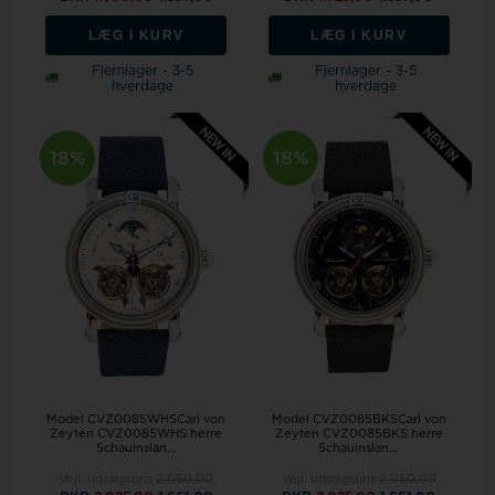
LÆG I KURV
LÆG I KURV
Fjernlager - 3-5
Fjernlager - 3-5
hverdage
hverdage
18%
18%
Model CVZ0085WHSCarl von
Model CVZ0085BKSCarl von
Zeyten CVZ0085WHS herre
Zeyten CVZ0085BKS herre
Schauinslan...
Schauinslan...
Vejl. udsalgspris
2.050,00
Vejl. udsalgspris
2.050,00