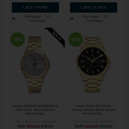
LÆG I KURV
LÆG I KURV
Fjernlager - 3-5
Fjernlager - 3-5
hverdage
hverdage
19%
19%
Model A69541D4IA69541D4I,
Model 17922411792241,
Inex Herre, 40mm Quartz
Tommy Hilfiger Bruce Quartz
Herre m/læ...
Herre m/læ...
Vejl. udsalgspris
1.000,00
Vejl. udsalgspris
1.200,00
DKR
900,00
810,00
DKR
1.075,00
972,00