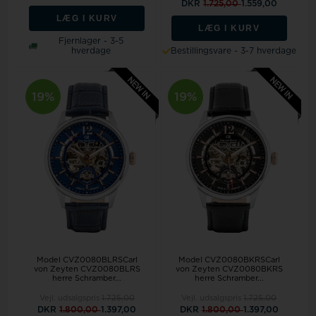
DKR
1.725,00
1.559,00
LÆG I KURV
LÆG I KURV
Fjernlager - 3-5
hverdage
Bestillingsvare - 3-7 hverdage
19%
19%
Model CVZ0080BLRSCarl
Model CVZ0080BKRSCarl
von Zeyten CVZ0080BLRS
von Zeyten CVZ0080BKRS
herre Schramber...
herre Schramber...
Vejl. udsalgspris
1.725,00
Vejl. udsalgspris
1.725,00
DKR
1.800,00
1.397,00
DKR
1.800,00
1.397,00