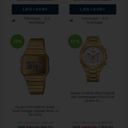
LÆG I KURV
LÆG I KURV
Fjernlager - 3-5
Fjernlager - 3-5
hverdage
hverdage
19%
15%
Model CA4592-85AForgyldt
stål Chronograph ECO Drive
Quartz H...
Model A700WEVG-9AEF
Guld Vintage Digitalt Herre ur
fra Casio
Vejl. udsalgspris
699,00
Vejl. udsalgspris
2.795,00
DKR
630,00
566,00
DKR
2.625,00
2.369,00