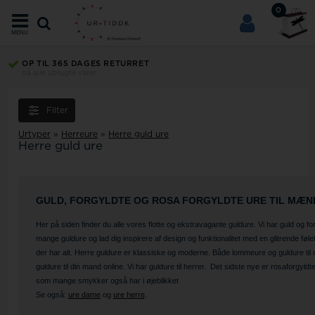
0
MENU
OP TIL 365 DAGES RETURRET
på alle ubrugte varer
Filter
Urtyper
»
Herreure
»
Herre guld ure
Herre guld ure
GULD, FORGYLDTE OG ROSA FORGYLDTE URE TIL MÆN
Her på siden finder du alle vores flotte og ekstravagante guldure. Vi har guld og for
mange guldure og lad dig inspirere af design og funktionalitet med en glitrende føl
der har alt. Herre guldure er klassiske og moderne. Både lommeure og guldure t
guldure til din mand online. Vi har guldure til herrer. Det sidste nye er rosaforgyldt
som mange smykker også har i øjeblikket
Se også:
ure dame
og
ure herre
.