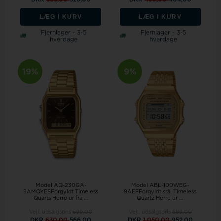
LÆG I KURV
LÆG I KURV
Fjernlager - 3-5
Fjernlager - 3-5
hverdage
hverdage
19%
9%
Model AQ-230GA-
Model ABL-100WEG-
5AMQYESForgyldt Timeless
9AEFForgyldt stål Timeless
Quarts Herre ur fra ...
Quartz Herre ur ...
Vejl. udsalgspris
699,00
Vejl. udsalgspris
899,00
DKR
630,00
566,00
DKR
1.050,00
952,00