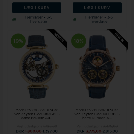
LÆG I KURV
LÆG I KURV
Fjernlager - 3-5
Fjernlager - 3-5
hverdage
hverdage
19%
18%
Model CVZ0083GBLSCarl
Model CVZ0060RBLSCarl
von Zeyten CVZ0083GBLS
von Zeyten CVZ0060RBLS
dame Häusern Au...
herre Durbach A...
Vejl. udsalgspris
1.725,00
Vejl. udsalgspris
3.475,00
DKR
1.800,00
1.397,00
DKR
3.775,00
2.815,00