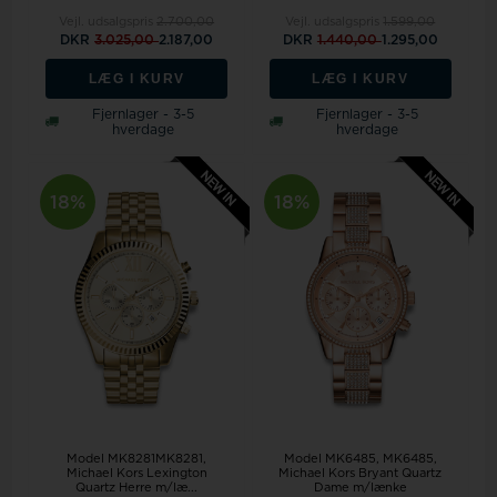
Vejl. udsalgspris
2.700,00
Vejl. udsalgspris
1.599,00
DKR
3.025,00
2.187,00
DKR
1.440,00
1.295,00
LÆG I KURV
LÆG I KURV
Fjernlager - 3-5
Fjernlager - 3-5
hverdage
hverdage
18%
18%
Model MK8281MK8281,
Model MK6485
MK6485,
Michael Kors Lexington
Michael Kors Bryant Quartz
Quartz Herre m/læ...
Dame m/lænke