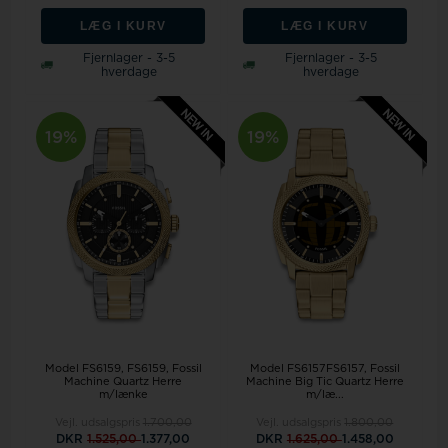
LÆG I KURV
LÆG I KURV
Fjernlager - 3-5
Fjernlager - 3-5
hverdage
hverdage
19%
19%
Model FS6159
FS6159, Fossil
Model FS6157FS6157, Fossil
Machine Quartz Herre
Machine Big Tic Quartz Herre
m/lænke
m/læ...
Vejl. udsalgspris
1.700,00
Vejl. udsalgspris
1.800,00
DKR
1.525,00
1.377,00
DKR
1.625,00
1.458,00