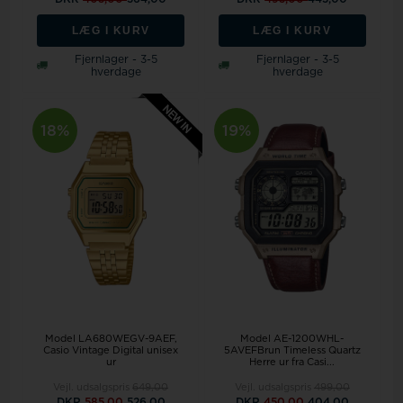
LÆG I KURV
LÆG I KURV
Fjernlager - 3-5
Fjernlager - 3-5
hverdage
hverdage
18%
19%
Model LA680WEGV-9AEF
Model AE-1200WHL-
Casio Vintage Digital unisex
5AVEFBrun Timeless Quartz
ur
Herre ur fra Casi...
Vejl. udsalgspris
649,00
Vejl. udsalgspris
499,00
DKR
585,00
526,00
DKR
450,00
404,00