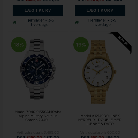
LÆG I KURV
LÆG I KURV
Fjernlager - 3-5
Fjernlager - 3-5
hverdage
hverdage
18%
19%
Model 7040.9135SAMSwiss
Model A12149D0I
INEX
Alpine Military Nautilus
HERREUR - DOUBLE MED
Chrono 7040...
LÆNKE & DATO
Vejl. udsalgspris
3.495,00
Vejl. udsalgspris
600,00
DKR
3.150,00
2.831,00
DKR
550,00
486,00