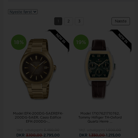
1
2
3
Næste
18%
19%
Model EFK-200DG-5AEREFK-
Model 17107621710762,
200DG-5AER, Casio Edifice
Tommy Hilfiger TH-Oxford
EFK-200DG-...
Quartz Herre ...
Vejl. udsalgspris
3.450,00
Vejl. udsalgspris
1.500,00
DKR
3.100,00
2.795,00
DKR
1.350,00
1.215,00