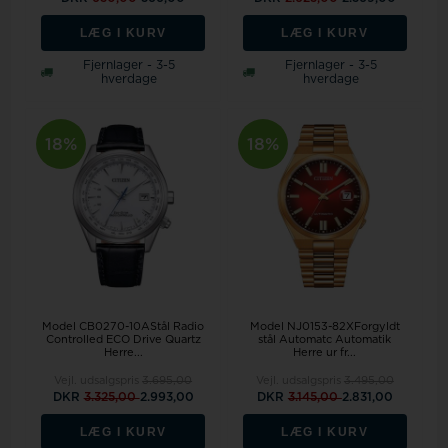
LÆG I KURV
LÆG I KURV
Fjernlager - 3-5
Fjernlager - 3-5
hverdage
hverdage
18%
18%
Model CB0270-10AStål Radio
Model NJ0153-82XForgyldt
Controlled ECO Drive Quartz
stål Automatc Automatik
Herre...
Herre ur fr...
Vejl. udsalgspris
3.695,00
Vejl. udsalgspris
3.495,00
DKR
3.325,00
2.993,00
DKR
3.145,00
2.831,00
LÆG I KURV
LÆG I KURV