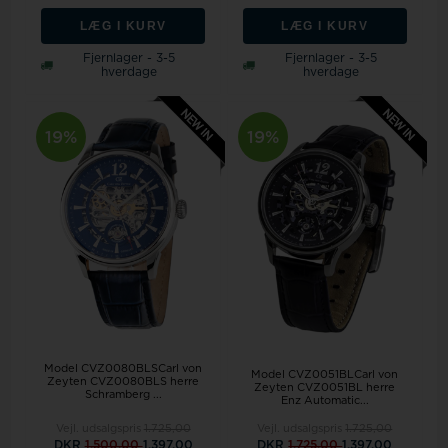
LÆG I KURV
LÆG I KURV
Fjernlager - 3-5
Fjernlager - 3-5
hverdage
hverdage
19%
19%
Model CVZ0080BLSCarl von
Model CVZ0051BLCarl von
Zeyten CVZ0080BLS herre
Zeyten CVZ0051BL herre
Schramberg ...
Enz Automatic...
Vejl. udsalgspris
1.725,00
Vejl. udsalgspris
1.725,00
DKR
1.500,00
1.397,00
DKR
1.725,00
1.397,00