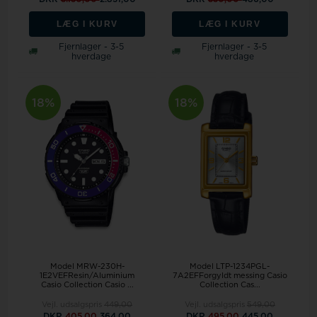
LÆG I KURV
LÆG I KURV
Fjernlager - 3-5
Fjernlager - 3-5
hverdage
hverdage
18%
18%
Model LTP-1234PGL-
Model MRW-230H-
7A2EFForgyldt messing Casio
1E2VEFResin/Aluminium
Collection Cas...
Casio Collection Casio ...
Vejl. udsalgspris
449,00
Vejl. udsalgspris
549,00
DKR
405,00
364,00
DKR
495,00
445,00