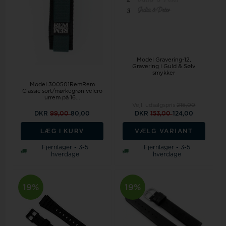
Model Gravering-12
Gravering i Guld & Sølv
smykker
Model 300501RemRem
Classic sort/mørkegrøn velcro
urrem på 16...
Vejl. udsalgspris
215,00
DKR
99,00
80,00
DKR
153,00
124,00
LÆG I KURV
VÆLG VARIANT
Fjernlager - 3-5
Fjernlager - 3-5
hverdage
hverdage
19%
19%