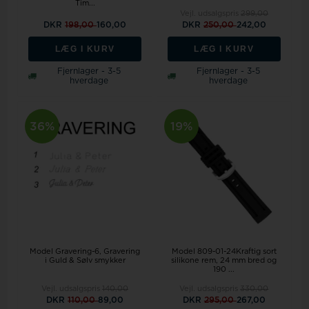
Tim...
Vejl. udsalgspris
299,00
DKR
198,00
160,00
DKR
250,00
242,00
LÆG I KURV
LÆG I KURV
Fjernlager - 3-5
Fjernlager - 3-5
hverdage
hverdage
36%
19%
Model Gravering-6
Gravering
Model 809-01-24Kraftig sort
i Guld & Sølv smykker
silikone rem, 24 mm bred og
190 ...
Vejl. udsalgspris
140,00
Vejl. udsalgspris
330,00
DKR
110,00
89,00
DKR
295,00
267,00