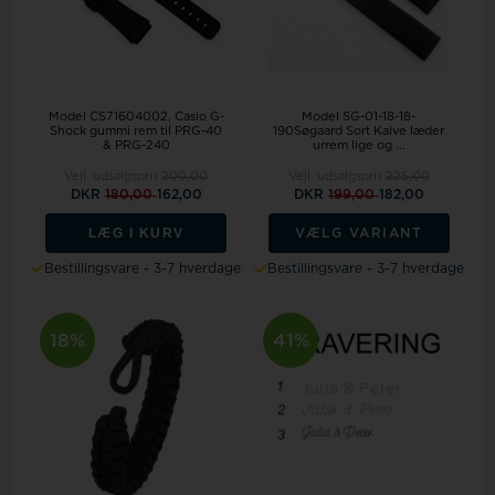
Model CS71604002
Casio G-
Model SG-01-18-18-
Shock gummi rem til PRG-40
190Søgaard Sort Kalve læder
& PRG-240
urrem lige og ...
Vejl. udsalgspris
200,00
Vejl. udsalgspris
225,00
DKR
180,00
162,00
DKR
199,00
182,00
LÆG I KURV
VÆLG VARIANT
Bestillingsvare - 3-7 hverdage
Bestillingsvare - 3-7 hverdage
18%
41%