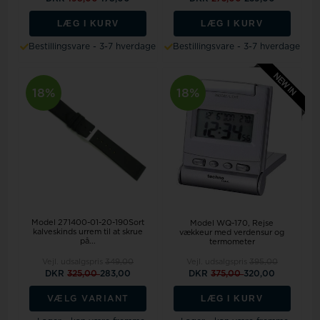
LÆG I KURV
LÆG I KURV
Bestillingsvare - 3-7 hverdage
Bestillingsvare - 3-7 hverdage
18%
18%
Model 271400-01-20-190Sort
Model WQ-170
Rejse
kalveskinds urrem til at skrue
vækkeur med verdensur og
på...
termometer
Vejl. udsalgspris
349,00
Vejl. udsalgspris
395,00
DKR
325,00
283,00
DKR
375,00
320,00
LÆG I KURV
VÆLG VARIANT