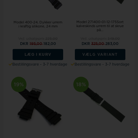
Model 271400-01-12-175Sort
Model 400-24
Dykker urrem
kalveskinds urrem til at skrue
i kraftig silikone, 24 mm
på...
Vejl. udsalgspris
225,00
Vejl. udsalgspris
349,00
DKR
195,00
182,00
DKR
325,00
283,00
LÆG I KURV
VÆLG VARIANT
Bestillingsvare - 3-7 hverdage
Bestillingsvare - 3-7 hverdage
19%
18%