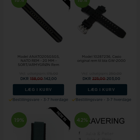
Model ANATO20SGSGS
Model 10287236
Casio
NATO REM - 20 MM -
original rem til bla GW-2000
SORT/ARMYGRØN Rem
Vejl. udsalgspris
175,00
Vejl. udsalgspris
250,00
DKR
158,00
142,00
DKR
225,00
203,00
LÆG I KURV
LÆG I KURV
Bestillingsvare - 3-7 hverdage
Bestillingsvare - 3-7 hverdage
19%
42%