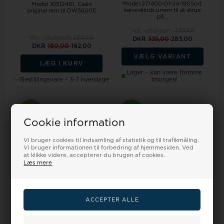
Model 271400-01-24-190Sort
Model 10512401
Casio
kalveskinds urrem til at skrue
original rem til DW5600E
på...
Vejl. udsalgspris
349,00
Vejl. udsalgspris
200,00
DKR
325,00
283,00
DKR
180,00
162,00
VÆLG VARIANT
LÆG I KURV
Lager - kan være fremme
Bestillingsvare - 3-7 hverdage
imorgen!
19%
18%
Cookie information
Vi bruger cookies til indsamling af statistik og til trafikmåling.
Vi bruger informationen til forbedring af hjemmesiden. Ved
at klikke videre, accepterer du brugen af cookies.
Læs mere
Model 809-01-20Kraftig sort
Model Fossil_læderurremme
silikone rem, 20 mm bred og
til alle Fossil urene både
190 ...
damer o...