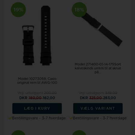
19%
18%
Model 271400-01-14-175Sort
kalveskinds urrem til at skrue
på...
Model 10273059
Casio
original rem til AWG-100
Vejl. udsalgspris
200,00
Vejl. udsalgspris
349,00
DKR
180,00
162,00
DKR
325,00
283,00
LÆG I KURV
VÆLG VARIANT
Bestillingsvare - 3-7 hverdage
Bestillingsvare - 3-7 hverdage