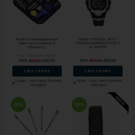
Model Urværktøjstaskesort
Model YP06293
SEITS
taske med urværktøj til
YP06293 BØRNEUR MED 5
eftersyn a...
ALARMER
Vejl. udsalgspris
299,00
DKR
225,00
242,00
DKR
350,00
265,00
LÆG I KURV
LÆG I KURV
Lager - kan være fremme
Lager - kan være fremme
imorgen!
imorgen!
19%
19%