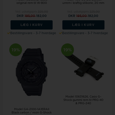
original rem til W-800
urrem i kraftig silikone, 20 mm
Vejl. udsalgspris
225,00
Vejl. udsalgspris
225,00
DKR
195,00
182,00
DKR
195,00
182,00
LÆG I KURV
LÆG I KURV
Bestillingsvare - 3-7 hverdage
Bestillingsvare - 3-7 hverdage
19%
19%
Model 10631626
Casio G-
Shock gummi rem til PRG-40
& PRG-240
Model GA-2100-1A1ERAll
Black carbon / resin G-Shock