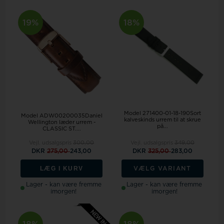
19%
18%
Model 271400-01-18-190Sort
Model ADW00200035Daniel
kalveskinds urrem til at skrue
Wellington læder urrem -
på...
CLASSIC ST....
Vejl. udsalgspris
300,00
Vejl. udsalgspris
349,00
DKR
275,00
243,00
DKR
325,00
283,00
LÆG I KURV
VÆLG VARIANT
Lager - kan være fremme
Lager - kan være fremme
imorgen!
imorgen!
18%
18%