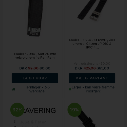
Model 59-S54590-remDykker
urrem til Citizen JP1010 &
JP1014 ...
Model 320901
Sort 20 mm
velcro urrem fra RemRem
Vejl. udsalgspris
450,00
DKR
99,00
80,00
DKR
425,00
365,00
LÆG I KURV
VÆLG VARIANT
Fjernlager - 3-5
Lager - kan være fremme
hverdage
imorgen!
32%
19%