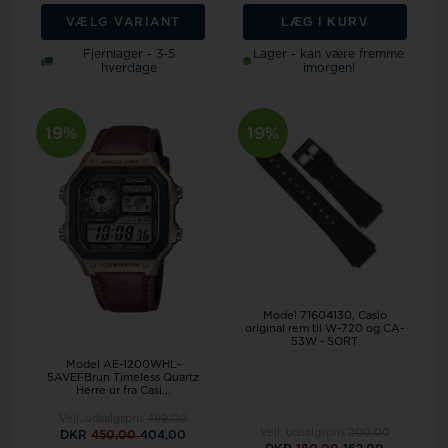
LÆG I KURV
VÆLG VARIANT
Fjernlager - 3-5
Lager - kan være fremme
hverdage
imorgen!
19%
19%
Model 71604130
Casio
original rem til W-720 og CA-
53W - SORT
Model AE-1200WHL-
5AVEFBrun Timeless Quartz
Herre ur fra Casi...
Vejl. udsalgspris
499,00
Vejl. udsalgspris
200,00
DKR
450,00
404,00