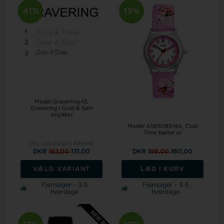
41%
19%
Model Gravering-13
Gravering i Guld & Sølv
smykker
Model A56508S14A
Club
Time børne ur
Vejl. udsalgspris
225,00
DKR
162,00
131,00
DKR
198,00
160,00
LÆG I KURV
VÆLG VARIANT
Fjernlager - 3-5
Fjernlager - 3-5
hverdage
hverdage