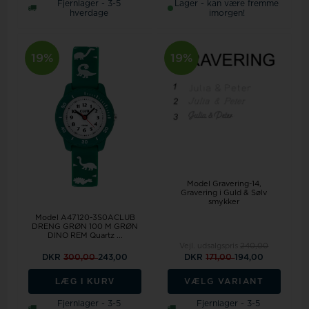
Fjernlager - 3-5
Lager - kan være fremme
hverdage
imorgen!
19%
19%
Model Gravering-14
Gravering i Guld & Sølv
smykker
Model A47120-3S0ACLUB
DRENG GRØN 100 M GRØN
DINO REM Quartz ...
Vejl. udsalgspris
240,00
DKR
300,00
243,00
DKR
171,00
194,00
LÆG I KURV
VÆLG VARIANT
Fjernlager - 3-5
Fjernlager - 3-5