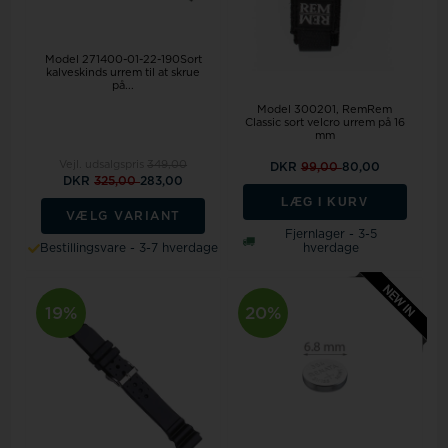
Model 271400-01-22-190Sort
kalveskinds urrem til at skrue
på...
Model 300201
RemRem
Classic sort velcro urrem på 16
mm
Vejl. udsalgspris
349,00
DKR
99,00
80,00
DKR
325,00
283,00
LÆG I KURV
VÆLG VARIANT
Fjernlager - 3-5
Bestillingsvare - 3-7 hverdage
hverdage
19%
20%