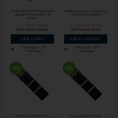
Model 1601-FSTS-Black19 Sort
Model Gravering-11
Gravering
armbånd From Soldier To
i Guld & Sølv smykker
Soldier...
Vejl. udsalgspris
295,00
Vejl. udsalgspris
200,00
DKR
275,00
239,00
DKR
144,00
117,00
LÆG I KURV
VÆLG VARIANT
Fjernlager - 3-5
Fjernlager - 3-5
hverdage
hverdage
18%
18%
Model SG-NATO-01-16
Model SG-NATO-01-14