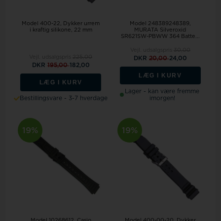
Model 400-22
Dykker urrem
Model 248389248389,
i kraftig silikone, 22 mm
MURATA Silveroxid
SR621SW-PBWW 364 Batte...
Vejl. udsalgspris
30,00
Vejl. udsalgspris
225,00
DKR
20,00
24,00
DKR
195,00
182,00
LÆG I KURV
LÆG I KURV
Lager - kan være fremme
Bestillingsvare - 3-7 hverdage
imorgen!
19%
19%
Model 10268612
Casio
Model 400-00-20
Dykker