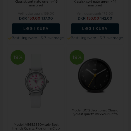
Klassisk sort nato urrem - 16
Klassisk sort nato urrem - 14
mm bred
mm bred
Vejl. udsalgspris
169,00
Vejl. udsalgspris
175,00
DKR
150,00
137,00
DKR
150,00
142,00
LÆG I KURV
LÆG I KURV
Bestillingsvare - 3-7 hverdage
Bestillingsvare - 3-7 hverdage
19%
19%
Model BC12Bsort plast Classic
lydløst quartz Vækkeur ur fra
...
Model A56525S0Asølv Best
friends Quartz Pige ur fra Club