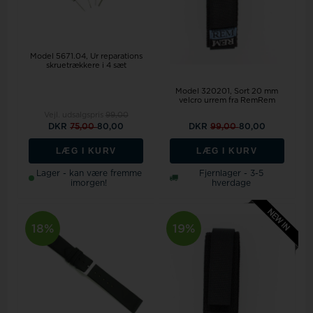
Model 5671.04
Ur reparations
skruetrækkere i 4 sæt
Model 320201
Sort 20 mm
velcro urrem fra RemRem
Vejl. udsalgspris
99,00
DKR
75,00
80,00
DKR
99,00
80,00
LÆG I KURV
LÆG I KURV
Lager - kan være fremme
Fjernlager - 3-5
imorgen!
hverdage
18%
19%