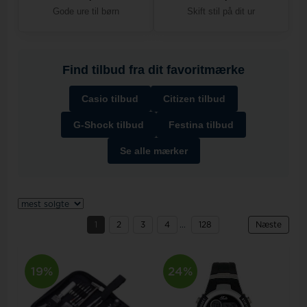
Gode ure til børn
Skift stil på dit ur
Find tilbud fra dit favoritmærke
Casio tilbud
Citizen tilbud
G-Shock tilbud
Festina tilbud
Se alle mærker
1
2
3
4
...
128
Næste
19%
24%