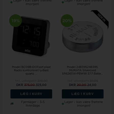
Lager - kan være fremme
Lager - kan være fremme
imorgen!
imorgen!
19%
20%
Model BC09B-DCFsort plast
Model 248395248395,
Radio kontrolleret lydløst
MURATA Silveroxid
quartz ...
SR626SW-PBWW 377 Batte...
Vejl. udsalgspris
399,00
Vejl. udsalgspris
30,00
DKR
375,00
323,00
DKR
20,00
24,00
LÆG I KURV
LÆG I KURV
Fjernlager - 3-5
Lager - kan være fremme
hverdage
imorgen!