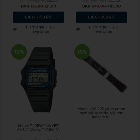
Vejl. udsalgspris
149,00
Vejl. udsalgspris
599,00
DKR
135,00
121,00
DKR
540,00
485,00
LÆG I KURV
LÆG I KURV
Fjernlager - 3-5
Fjernlager - 3-5
hverdage
hverdage
19%
18%
Model 402-22Dykker urrem
med stål spænde, stål rem
holdere o...
Model F-105W-1AWYEF
CASIO Classic F-105W-1A