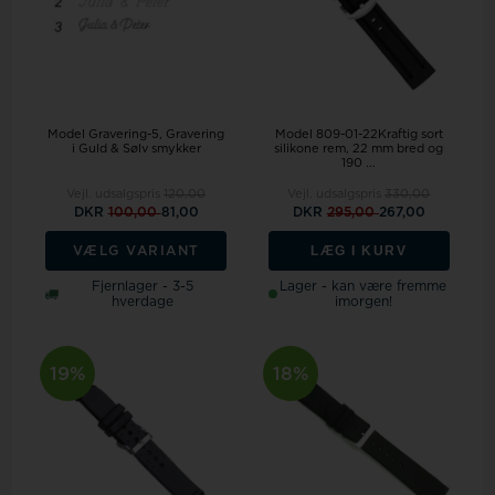
Model Gravering-5
Gravering
Model 809-01-22Kraftig sort
i Guld & Sølv smykker
silikone rem, 22 mm bred og
190 ...
Vejl. udsalgspris
120,00
Vejl. udsalgspris
330,00
DKR
100,00
81,00
DKR
295,00
267,00
LÆG I KURV
VÆLG VARIANT
Fjernlager - 3-5
Lager - kan være fremme
hverdage
imorgen!
19%
18%