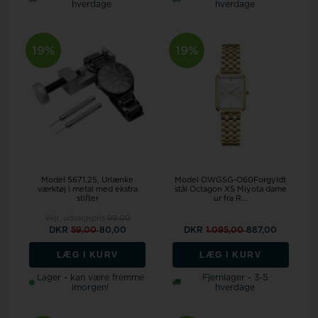
hverdage
hverdage
19%
19%
Model 5671.25
Urlænke
Model OWGSG-O60Forgyldt
værktøj i metal med ekstra
stål Octagon XS Miyota dame
stifter
ur fra R...
Vejl. udsalgspris
99,00
DKR
59,00
80,00
DKR
1.095,00
887,00
LÆG I KURV
LÆG I KURV
Lager - kan være fremme
Fjernlager - 3-5
imorgen!
hverdage