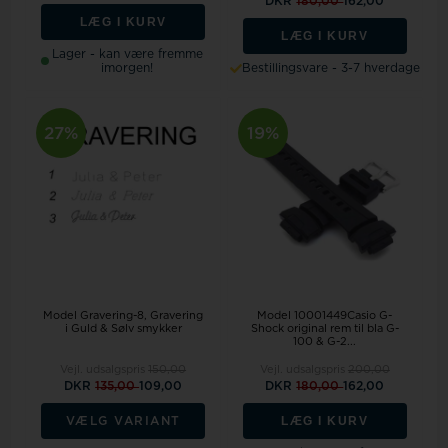
DKR
180,00
162,00
LÆG I KURV
LÆG I KURV
Lager - kan være fremme
imorgen!
Bestillingsvare - 3-7 hverdage
27%
19%
Model Gravering-8
Gravering
Model 10001449Casio G-
i Guld & Sølv smykker
Shock original rem til bla G-
100 & G-2...
Vejl. udsalgspris
150,00
Vejl. udsalgspris
200,00
DKR
135,00
109,00
DKR
180,00
162,00
LÆG I KURV
VÆLG VARIANT