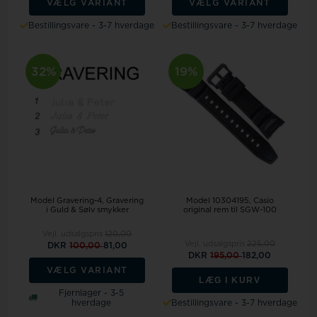
VÆLG VARIANT
VÆLG VARIANT
Bestillingsvare - 3-7 hverdage
Bestillingsvare - 3-7 hverdage
32%
19%
Model Gravering-4
Gravering
Model 10304195
Casio
i Guld & Sølv smykker
original rem til SGW-100
Vejl. udsalgspris
120,00
Vejl. udsalgspris
225,00
DKR
100,00
81,00
DKR
195,00
182,00
VÆLG VARIANT
LÆG I KURV
Fjernlager - 3-5
hverdage
Bestillingsvare - 3-7 hverdage