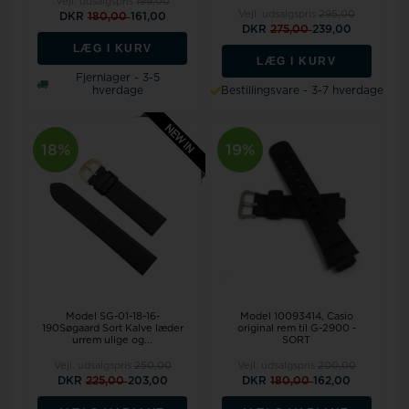
Vejl. udsalgspris
199,00
Vejl. udsalgspris
295,00
DKR
180,00
161,00
DKR
275,00
239,00
LÆG I KURV
LÆG I KURV
Fjernlager - 3-5
hverdage
Bestillingsvare - 3-7 hverdage
18%
19%
Model SG-01-18-16-
Model 10093414
Casio
190Søgaard Sort Kalve læder
original rem til G-2900 -
urrem ulige og...
SORT
Vejl. udsalgspris
250,00
Vejl. udsalgspris
200,00
DKR
225,00
203,00
DKR
180,00
162,00