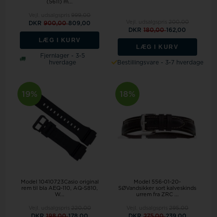
(5611) m...
Vejl. udsalgspris
999,00
Vejl. udsalgspris
200,00
DKR
900,00
809,00
DKR
180,00
162,00
LÆG I KURV
LÆG I KURV
Fjernlager - 3-5
hverdage
Bestillingsvare - 3-7 hverdage
19%
18%
Model 10410723Casio original
Model 556-01-20-
rem til bla AEQ-110, AQ-S810,
SØVandsikker sort kalveskinds
W...
urrem fra ZRC ...
Vejl. udsalgspris
220,00
Vejl. udsalgspris
295,00
DKR
198,00
178,00
DKR
275,00
239,00