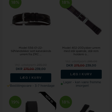
18%
18%
Model 556-01-22-
Model 402-20Dykker urrem
SØVandsikker sort kalveskinds
med stål spænde, stål rem
urrem fra ZRC ...
holdere o...
Vejl. udsalgspris
295,00
Vejl. udsalgspris
295,00
DKR
275,00
239,00
DKR
275,00
239,00
LÆG I KURV
LÆG I KURV
Lager - kan være fremme
Bestillingsvare - 3-7 hverdage
imorgen!
19%
18%