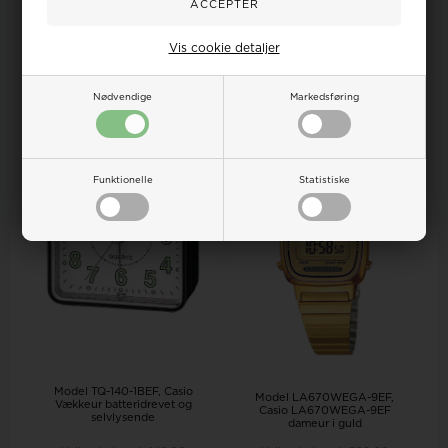
Vejl. udsalgspris
330,00
Vejl. udsalgspris
550,00
DKR
295,00
267,00
DKR
500,00
446,00
Vis cookie detaljer
LÆG I KURV
VÆLG VARIANT
Bestillingsvare - 3-7 hverdage
Bestillingsvare - 3-7 hverdage
Nødvendige
Markedsføring
18%
19%
Funktionelle
Statistiske
Model TQ-140-1BEF
Casio
Model LA670WEGA-9EF
Vækkeur batteridrevet og
Casio LA670WEGA-9EF
selvlysende
dameur i guld