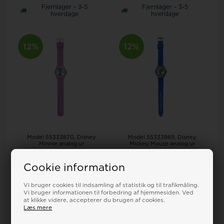
Fjernlager - 3-5
Fjernlager - 3-5
hverdage
hverdage
12%
12%
Model 55333870
Disney
Model 55333869
Disney
Minnie analog ur
Mickey Mouse analog ur
DKR
275,00
242,00
DKR
275,00
242,00
Cookie information
LÆG I KURV
LÆG I KURV
Vi bruger cookies til indsamling af statistik og til trafikmåling.
Vi bruger informationen til forbedring af hjemmesiden. Ved
Fjernlager - 3-5
Fjernlager - 3-5
at klikke videre, accepterer du brugen af cookies.
hverdage
hverdage
Læs mere