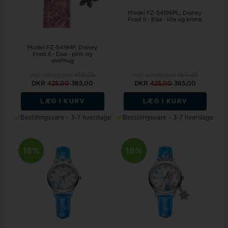
Model FZ-54195PL
Disney
Frost II - Elsa - lilla og krone
Model FZ-54194P
Disney
Frost II - Elsa - pink og
snefnug
Vejl. udsalgspris
450,00
Vejl. udsalgspris
450,00
DKR
425,00
365,00
DKR
425,00
365,00
LÆG I KURV
LÆG I KURV
Bestillingsvare - 3-7 hverdage
Bestillingsvare - 3-7 hverdage
18%
18%