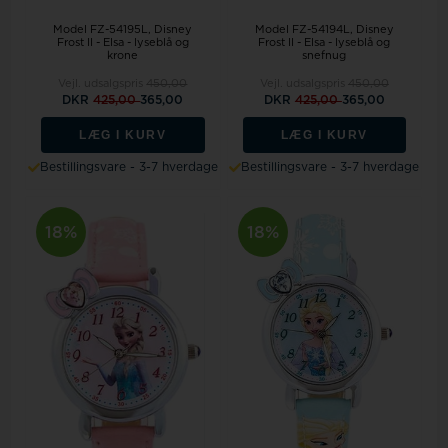
Model FZ-54195L
Disney
Model FZ-54194L
Disney
Frost II - Elsa - lyseblå og
Frost II - Elsa - lyseblå og
krone
snefnug
Vejl. udsalgspris
450,00
Vejl. udsalgspris
450,00
DKR
425,00
365,00
DKR
425,00
365,00
LÆG I KURV
LÆG I KURV
Bestillingsvare - 3-7 hverdage
Bestillingsvare - 3-7 hverdage
18%
18%