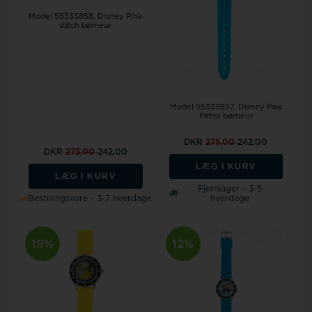
Model 55333858
Disney Pink
stitch børneur
Model 55333857
Disney Paw
Patrol børneur
DKR
275,00
242,00
DKR
275,00
242,00
LÆG I KURV
LÆG I KURV
Fjernlager - 3-5
Bestillingsvare - 3-7 hverdage
hverdage
19%
12%