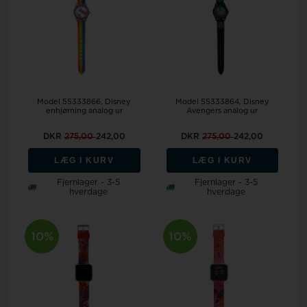
Model 55333866
Disney
Model 55333864
Disney
enhjørning analog ur
Avengers analog ur
DKR
275,00
242,00
DKR
275,00
242,00
LÆG I KURV
LÆG I KURV
Fjernlager - 3-5
Fjernlager - 3-5
hverdage
hverdage
10%
10%