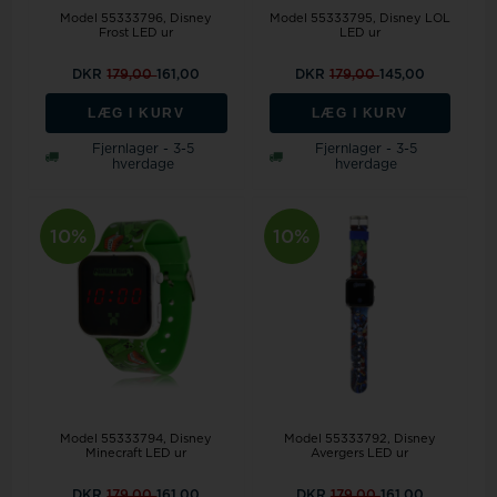
Model 55333796
Disney
Model 55333795
Disney LOL
Frost LED ur
LED ur
DKR
179,00
161,00
DKR
179,00
145,00
LÆG I KURV
LÆG I KURV
Fjernlager - 3-5
Fjernlager - 3-5
hverdage
hverdage
10%
10%
Model 55333794
Disney
Model 55333792
Disney
Minecraft LED ur
Avergers LED ur
DKR
179,00
161,00
DKR
179,00
161,00