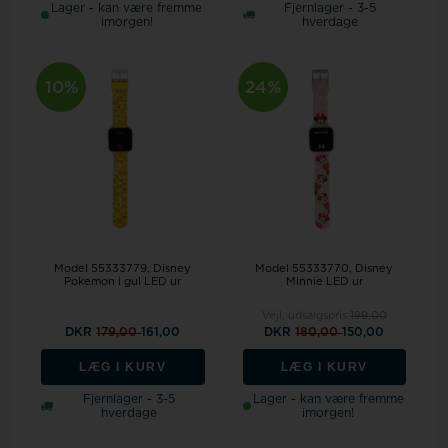
Lager - kan være fremme
Fjernlager - 3-5
imorgen!
hverdage
10%
24%
Model 55333779
Disney
Model 55333770
Disney
Pokemon i gul LED ur
Minnie LED ur
Vejl. udsalgspris
199,00
DKR
179,00
161,00
DKR
180,00
150,00
LÆG I KURV
LÆG I KURV
Fjernlager - 3-5
Lager - kan være fremme
hverdage
imorgen!