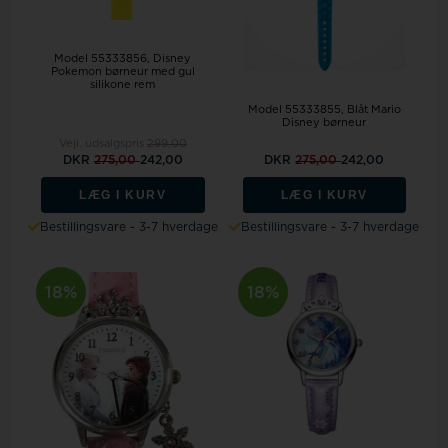
Model 55333856
Disney
Pokemon børneur med gul
silikone rem
Model 55333855
Blåt Mario
Disney børneur
Vejl. udsalgspris
299,00
DKR
275,00
242,00
DKR
275,00
242,00
LÆG I KURV
LÆG I KURV
Bestillingsvare - 3-7 hverdage
Bestillingsvare - 3-7 hverdage
18%
18%