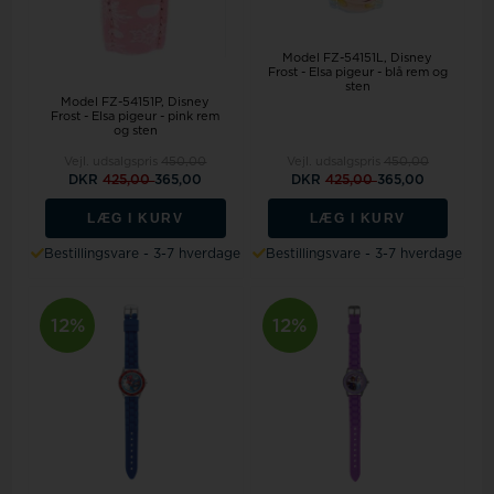
Model FZ-54151L
Disney
Frost - Elsa pigeur - blå rem og
sten
Model FZ-54151P
Disney
Frost - Elsa pigeur - pink rem
og sten
Vejl. udsalgspris
450,00
Vejl. udsalgspris
450,00
DKR
425,00
365,00
DKR
425,00
365,00
LÆG I KURV
LÆG I KURV
Bestillingsvare - 3-7 hverdage
Bestillingsvare - 3-7 hverdage
12%
12%