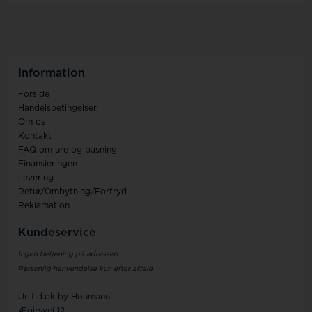
Information
Forside
Handelsbetingelser
Om os
Kontakt
FAQ om ure og pasning
Finansieringen
Levering
Retur/Ombytning/Fortryd
Reklamation
Kundeservice
Ingen betjening på adressen
Personlig henvendelse kun efter aftale
Ur-tid.dk by Houmann
Ægirsvej 12