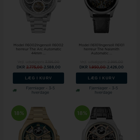
Model I16002Ingersoll I16002
Model I16101Ingersoll I16101
herreur The Arc Automatic
herreur The Naismith
44mm ...
Automatic ...
Vejl. udsalgspris
3.195,00
Vejl. udsalgspris
2.995,00
DKR
2.775,00
2.588,00
DKR
1.950,00
2.426,00
LÆG I KURV
LÆG I KURV
Fjernlager - 3-5
Fjernlager - 3-5
hverdage
hverdage
18%
18%