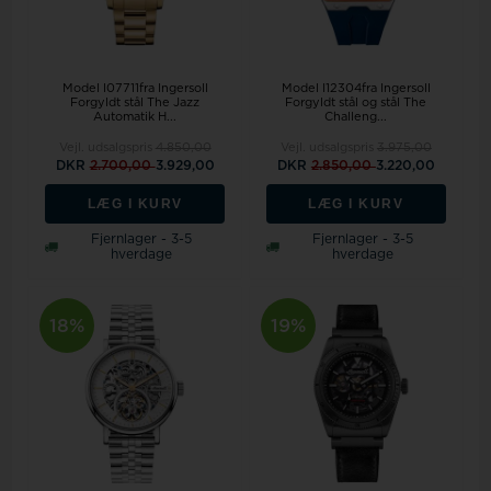
Model I07711fra Ingersoll
Model I12304fra Ingersoll
Forgyldt stål The Jazz
Forgyldt stål og stål The
Automatik H...
Challeng...
Vejl. udsalgspris
4.850,00
Vejl. udsalgspris
3.975,00
DKR
2.700,00
3.929,00
DKR
2.850,00
3.220,00
LÆG I KURV
LÆG I KURV
Fjernlager - 3-5
Fjernlager - 3-5
hverdage
hverdage
18%
19%