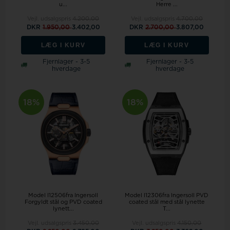
u...
Herre ...
Vejl. udsalgspris
4.200,00
Vejl. udsalgspris
4.700,00
DKR
1.950,00
3.402,00
DKR
2.700,00
3.807,00
LÆG I KURV
LÆG I KURV
Fjernlager - 3-5
Fjernlager - 3-5
hverdage
hverdage
18%
18%
Model I12506fra Ingersoll
Model I12306fra Ingersoll PVD
Forgyldt stål og PVD coated
coated stål med stål lynette
lynett...
T...
Vejl. udsalgspris
3.450,00
Vejl. udsalgspris
4.150,00