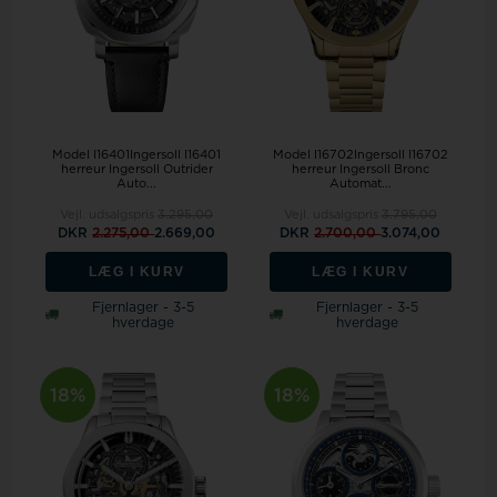
Model I16401Ingersoll I16401
Model I16702Ingersoll I16702
herreur Ingersoll Outrider
herreur Ingersoll Bronc
Auto...
Automat...
Vejl. udsalgspris
3.295,00
Vejl. udsalgspris
3.795,00
DKR
2.275,00
2.669,00
DKR
2.700,00
3.074,00
LÆG I KURV
LÆG I KURV
Fjernlager - 3-5
Fjernlager - 3-5
hverdage
hverdage
18%
18%