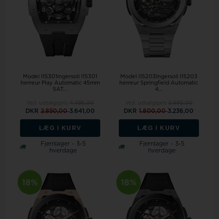
Model I15301Ingersoll I15301
Model I15203Ingersoll I15203
herreur Play Automatic 45mm
herreur Springfield Automatic
5AT...
4...
Vejl. udsalgspris
4.495,00
Vejl. udsalgspris
3.995,00
DKR
2.850,00
3.641,00
DKR
1.800,00
3.236,00
LÆG I KURV
LÆG I KURV
Fjernlager - 3-5
Fjernlager - 3-5
hverdage
hverdage
18%
18%