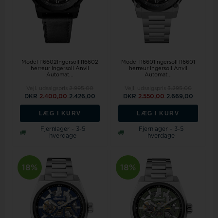
Model I16602Ingersoll I16602
Model I16601Ingersoll I16601
herreur Ingersoll Anvil
herreur Ingersoll Anvil
Automat...
Automat...
Vejl. udsalgspris
2.995,00
Vejl. udsalgspris
3.295,00
DKR
2.400,00
2.426,00
DKR
2.550,00
2.669,00
LÆG I KURV
LÆG I KURV
Fjernlager - 3-5
Fjernlager - 3-5
hverdage
hverdage
18%
18%