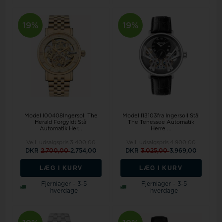
19%
19%
Model I00408Ingersoll The
Model I13103fra Ingersoll Stål
Herald Forgyldt Stål
The Tenessee Automatik
Automatik Her...
Herre ...
Vejl. udsalgspris
3.400,00
Vejl. udsalgspris
4.900,00
DKR
2.700,00
2.754,00
DKR
3.025,00
3.969,00
LÆG I KURV
LÆG I KURV
Fjernlager - 3-5
Fjernlager - 3-5
hverdage
hverdage