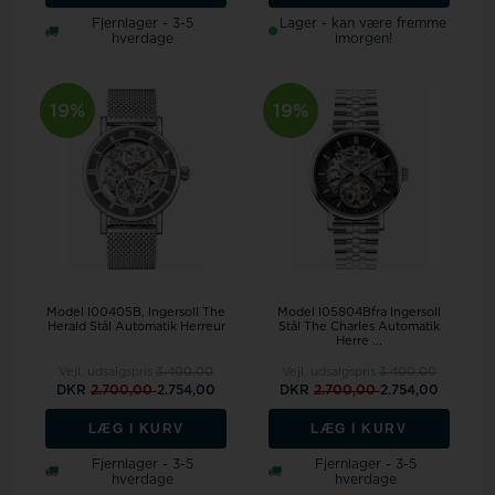
Fjernlager - 3-5
Lager - kan være fremme
hverdage
imorgen!
19%
19%
Model I00405B
Ingersoll The
Model I05804Bfra Ingersoll
Herald Stål Automatik Herreur
Stål The Charles Automatik
Herre ...
Vejl. udsalgspris
3.400,00
Vejl. udsalgspris
3.400,00
DKR
2.700,00
2.754,00
DKR
2.700,00
2.754,00
LÆG I KURV
LÆG I KURV
Fjernlager - 3-5
Fjernlager - 3-5
hverdage
hverdage