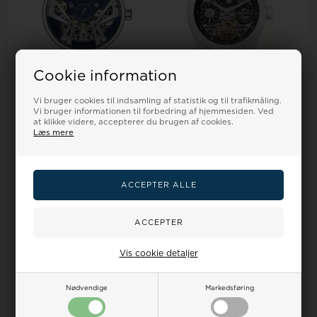
Cookie information
Vi bruger cookies til indsamling af statistik og til trafikmåling.
Vi bruger informationen til forbedring af hjemmesiden. Ved
at klikke videre, accepterer du brugen af cookies.
Model I13104Ingersoll I13104
Model I15101Ingersoll I15101
herreur Tennessee Automatic
The Broadway Ceramic Dual
Læs mere
45m...
Time ...
Vejl. udsalgspris
4.495,00
Vejl. udsalgspris
5.195,00
DKR
2.250,00
3.641,00
DKR
2.700,00
4.208,00
LÆG I KURV
LÆG I KURV
Fjernlager - 3-5
Fjernlager - 3-5
hverdage
hverdage
Vis cookie detaljer
18%
18%
Nødvendige
Markedsføring