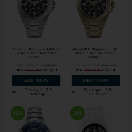
Model I15002Ingersoll I15002
Model I15001Ingersoll I15001
herreur Baller Automatic
herreur Baller Automatic
43mm 5...
43mm 5...
Vejl. udsalgspris
3.295,00
Vejl. udsalgspris
3.495,00
DKR
2.325,00
2.669,00
DKR
2.400,00
2.831,00
LÆG I KURV
LÆG I KURV
Fjernlager - 3-5
Fjernlager - 3-5
hverdage
hverdage
18%
18%