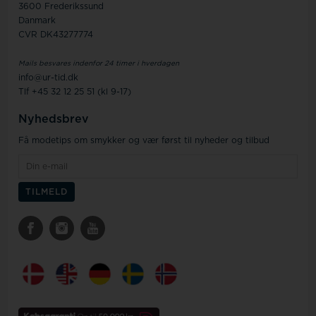
3600 Frederikssund
Danmark
CVR DK43277774
Mails besvares indenfor 24 timer i hverdagen
info@ur-tid.dk
Tlf +45 32 12 25 51 (kl 9-17)
Nyhedsbrev
Få modetips om smykker og vær først til nyheder og tilbud