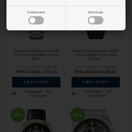
Funktionelle
Statistiske
Model I14501Ingersoll I14501
Model I12307Ingersoll I12307
The Ollie Automatic herreur
The Challenger Automatic
42m...
herreu...
Vejl. udsalgspris
3.395,00
Vejl. udsalgspris
3.995,00
DKR
2.775,00
2.750,00
DKR
2.850,00
3.236,00
LÆG I KURV
LÆG I KURV
Fjernlager - 3-5
Fjernlager - 3-5
hverdage
hverdage
18%
18%