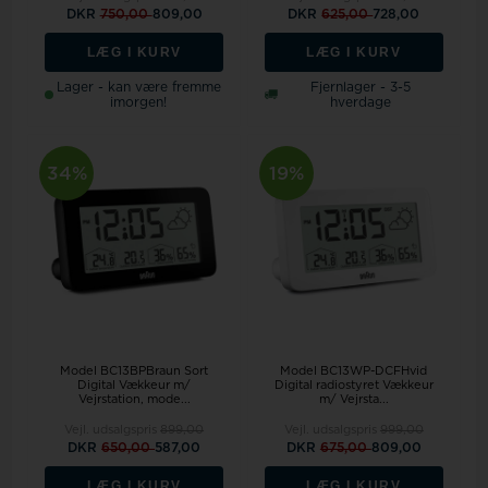
DKR
750,00
809,00
DKR
625,00
728,00
LÆG I KURV
LÆG I KURV
Lager - kan være fremme
Fjernlager - 3-5
imorgen!
hverdage
34%
19%
Model BC13BPBraun Sort
Model BC13WP-DCFHvid
Digital Vækkeur m/
Digital radiostyret Vækkeur
Vejrstation, mode...
m/ Vejrsta...
Vejl. udsalgspris
899,00
Vejl. udsalgspris
999,00
DKR
650,00
587,00
DKR
675,00
809,00
LÆG I KURV
LÆG I KURV