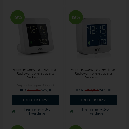
19%
19%
Model BC09W-DCFHvid plast
Model BC08W-DCFHvid plast
Radiokontrolleret quartz
Radiokontrolleret quartz
Vækkeur ...
Vækkeur ...
Vejl. udsalgspris
399,00
DKR
375,00
323,00
DKR
300,00
243,00
LÆG I KURV
LÆG I KURV
Fjernlager - 3-5
Fjernlager - 3-5
hverdage
hverdage