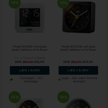
19%
19%
Model BC08W
Hvid plast
Model BC02XB
sort plast
quartz Vækkeur ur fra Braun
quartz Vækkeur ur fra Braun
Vejl. udsalgspris
299,00
DKR
250,00
242,00
DKR
250,00
203,00
LÆG I KURV
LÆG I KURV
Fjernlager - 3-5
Lager - kan være fremme
hverdage
imorgen!
25%
18%