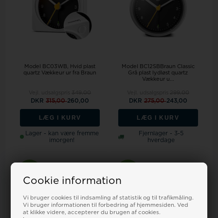
Model BC03WB
Hvid plast
Model BC12SBBraun Classic
quartz Vækkeur ur fra Braun
Grå plast lydløst quartz
Vækkeur u...
Vejl. udsalgspris
349,00
Vejl. udsalgspris
299,00
DKR
315,00
260,00
DKR
275,00
243,00
LÆG I KURV
LÆG I KURV
Lager - kan være fremme
Fjernlager - 3-5
imorgen!
hverdage
19%
22%
Cookie information
Vi bruger cookies til indsamling af statistik og til trafikmåling.
Vi bruger informationen til forbedring af hjemmesiden. Ved
at klikke videre, accepterer du brugen af cookies.