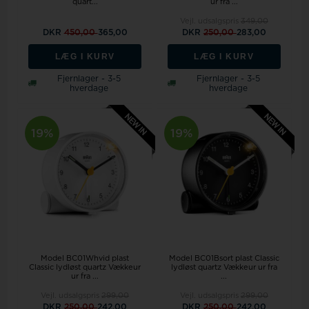
quart...
ur fra ...
Vejl. udsalgspris
349,00
DKR
450,00
365,00
DKR
250,00
283,00
LÆG I KURV
LÆG I KURV
Fjernlager - 3-5
Fjernlager - 3-5
hverdage
hverdage
19%
19%
Model BC01Whvid plast
Model BC01Bsort plast Classic
Classic lydløst quartz Vækkeur
lydløst quartz Vækkeur ur fra
ur fra ...
...
Vejl. udsalgspris
299,00
Vejl. udsalgspris
299,00
DKR
250,00
242,00
DKR
250,00
242,00