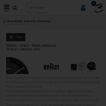
0
MENU
MULIGHED FOR FRI LEVERING
med PostNord & GLS
Filter
Mærker
»
Braun
»
Braun vække ure
Braun vække ure
Braun vækkeure er stadig et hit og med et moderigtigt design og en meget
høj efterspørgsel, er det helt naturligt, at du finder et af de største udvalg af
Braun vækkeure på Ur-Tid.dk
Ur-Tid.dk kan stolt præsentere dig for alle Braun vækkeure i det tyske
sortiment til gode priser og højeste kvalitet, samt det anerkendte og
berømte design, som du kun finder i Braun vækkeure. Når du køber dit nye
Braun vækkeur her hos Ur-Tid.dk, så medfølger der altid original garanti,