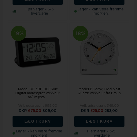
Fjernlager - 3-5
Lager - kan være fremme
hverdage
imorgen!
19%
18%
Model BC13BP-DCFSort
Model BC22W
Hvid plast
Digital radiostyret Vækkeur
Quartz Vække ur fra Braun
m/ Vejrsta...
Vejl. udsalgspris
999,00
Vejl. udsalgspris
349,00
DKR
675,00
809,00
DKR
325,00
283,00
LÆG I KURV
LÆG I KURV
Lager - kan være fremme
Fjernlager - 3-5
imorgen!
hverdage