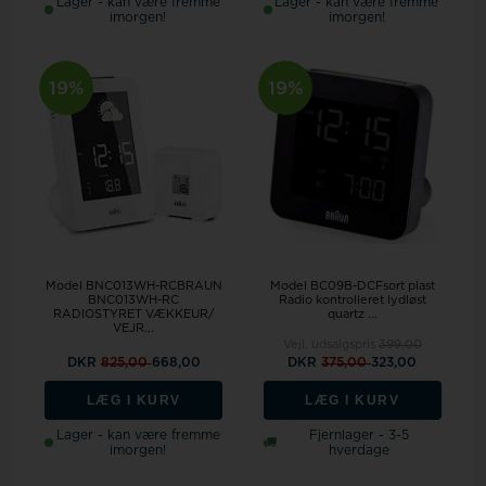
Lager - kan være fremme
Lager - kan være fremme
imorgen!
imorgen!
19%
19%
Model BNC013WH-RCBRAUN
Model BC09B-DCFsort plast
BNC013WH-RC
Radio kontrolleret lydløst
RADIOSTYRET VÆKKEUR/
quartz ...
VEJR...
Vejl. udsalgspris
399,00
DKR
825,00
668,00
DKR
375,00
323,00
LÆG I KURV
LÆG I KURV
Lager - kan være fremme
Fjernlager - 3-5
imorgen!
hverdage