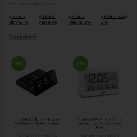
samt brugsanvisning og batteri.
Braun
Braun
Braun
Braun væg
dameure
herreure
vække ure
ure
19%
19%
Model BC21B
Sort Digital
Model BC13WP
Hvid Digital
Vækkeur m/ lader fra Braun
Vækkeur m/ Vejrstation fra
Braun
Vejl. udsalgspris
999,00
Vejl. udsalgspris
899,00