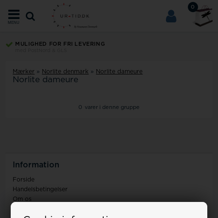
0
MENU
MULIGHED FOR FRI LEVERING
med PostNord & GLS
Mærker
»
Norlite denmark
»
Norlite dameure
Norlite dameure
0
varer i denne gruppe
Information
Forside
Handelsbetingelser
Om os
Kontakt