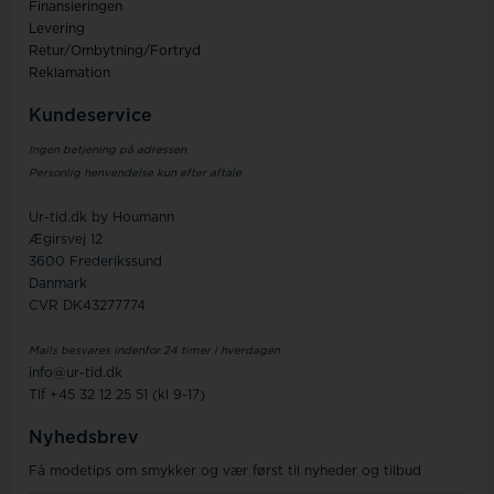
Finansieringen
Levering
Retur/Ombytning/Fortryd
Reklamation
Kundeservice
Ingen betjening på adressen
Personlig henvendelse kun efter aftale
Ur-tid.dk by Houmann
Ægirsvej 12
3600 Frederikssund
Danmark
CVR DK43277774
Mails besvares indenfor 24 timer i hverdagen
info@ur-tid.dk
Tlf +45 32 12 25 51 (kl 9-17)
Nyhedsbrev
Få modetips om smykker og vær først til nyheder og tilbud