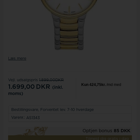
Læs mere
Vejl. udsalgspris
1.899,00DKR
1.699,00
DKR
(inkl.
moms)
Bestillingsvare,
Forventet lev. 7-10 hverdage
Varenr.:
AS1343
Optjen bonus
85 DKK
Tilmeld dig gratis i dag