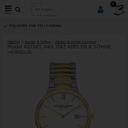
0
MENU
MULIGHED FOR FRI LEVERING
med PostNord & GLS
Mærker
»
Abeler & Söhne
»
Abeler & söhne herreure
Model
AS1343
A&S 1343 ABELER & SÖHNE
HERREUR