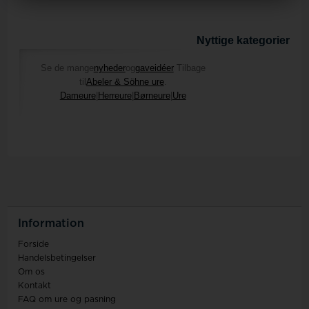
Nyttige kategorier på
Se de mange
nyheder
og
gaveidéer
Tilbage
til
Abeler & Söhne ure
.
Dameure
|
Herreure
|
Børneure
|
Ure
Information
Forside
Handelsbetingelser
Om os
Kontakt
FAQ om ure og pasning