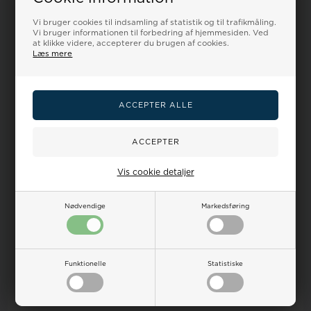
Spar flere penge
Sælg os dit gamle guld
Vi bruger cookies til indsamling af statistik og til trafikmåling.
Vi bruger informationen til forbedring af hjemmesiden. Ved
at klikke videre, accepterer du brugen af cookies.
Læs mere
Dine
Vandtæthed
Ur-guide
Smykkeguide
Størrelsesguide
fordele
på ure
Dansk Webshop - vi sender
alt
fra Danmark!
Kundeservice hverdage fra kl 9-17 Tlf.:32 122 551 E-
mail:
salg@houmann.dk
100 dages returret på alle ubrugte varer
Prisgaranti, vi matcher alle priser -
læs mere her
Sikker nethandel med online erfaring siden 2007 -
læs
mere her
- en del Houmann's webshops
Vis cookie detaljer
Nødvendige
Markedsføring
Funktionelle
Statistiske