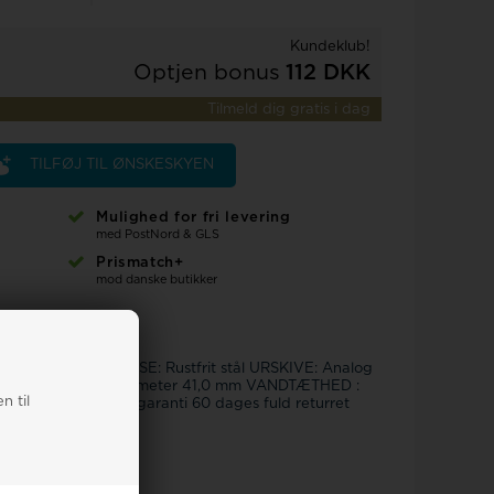
Rosefield
Kundeklub!
Optjen bonus
112 DKK
Tilmeld dig gratis i dag
TILFØJ TIL ØNSKESKYEN
Mulighed for fri levering
med PostNord & GLS
Prismatch+
mod danske butikker
 B, Quartz URKASSE: Rustfrit stål URSKIVE: Analog
afirglas MÅL: Diameter 41,0 mm VANDTÆTHED :
n til
g 2 års producent garanti 60 dages fuld returret
hne ure . #