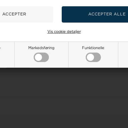
Spar flere penge
Sælg os dit gamle guld
Vis cookie detaljer
uide
Smykkeguide
Størrelsesguide
e
Markedsføring
Funktionelle
2 551 E-mail:
salg@houmann.dk
r
07 -
læs mere her
- en del Houmann's webshops