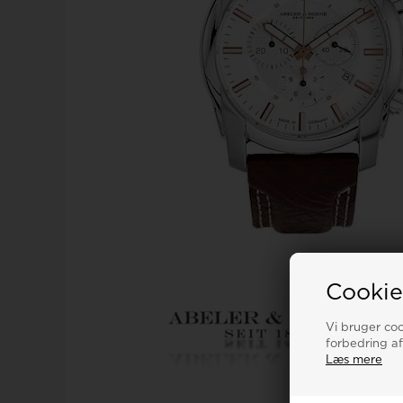
Calvin Klein
Royal london ure
Tommy Hilfiger
Sector
Seits
Triwa
Skagen
Son of Noa smykker
TW STEEL
Spinnaker
Cookie
Swiss military by chrono
U-Boat
Vi bruger cook
Swiss Millitary By Hanowa
forbedring af
Læs mere