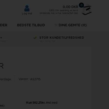
0
0,00 DKR
OBS: Din bestilling er først
bindende, når vi har bekræftet den
Log ind
DER
BEDSTE TILBUD
DINE GEMTE
(0)
H+
STOR KUNDETILFREDSHED
KÆDER
tikker
læs mere her
ud
ÆNG
SMYKKER
MVMT
esæt
URE
R
r til mænd
Norlite denmark
r til damer
Paul Hewitt
Varenr.:
hverdage
AS2715
keure
Police ure
ms)