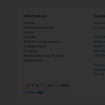
Information
Kunde
Forside
Ingen bet
Handelsbetingelser
Personlig
Om os
Kontakt
Ur-tid
FAQ om ure og pasning
Ægirsve
Finansieringen
3600 F
Levering
Danma
Retur/Ombytning/Fortryd
CVR D
Reklamation
Mails bes
info@ur
Tlf +45 