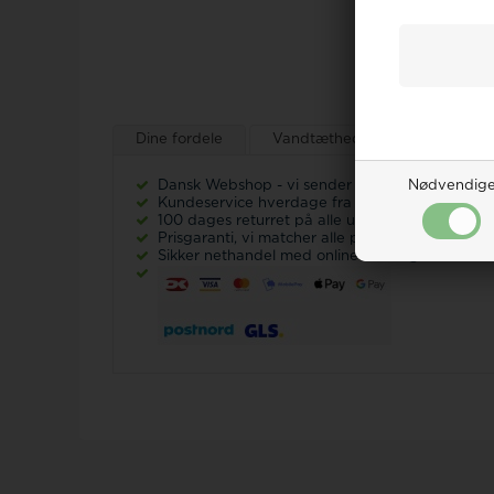
Dine fordele
Vandtæthed på ure
Ur-g
Nødvendig
Dansk Webshop - vi sender
alt
fra Danmark!
Kundeservice hverdage fra kl 9-17 Tlf.: 32 12
100 dages returret på alle ubrugte varer
Prisgaranti, vi matcher alle priser -
læs mere he
Sikker nethandel med online erfaring siden 20