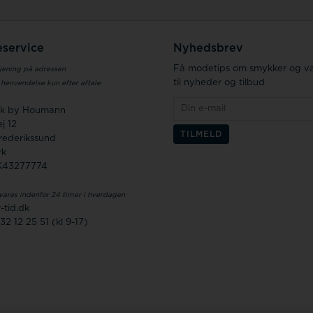
service
Nyhedsbrev
Få modetips om smykker og væ
jening på adressen
til nyheder og tilbud
 henvendelse kun efter aftale
.dk by Houmann
j 12
rederikssund
rk
K43277774
vares indenfor 24 timer i hverdagen
-tid.dk
32 12 25 51 (kl 9-17)