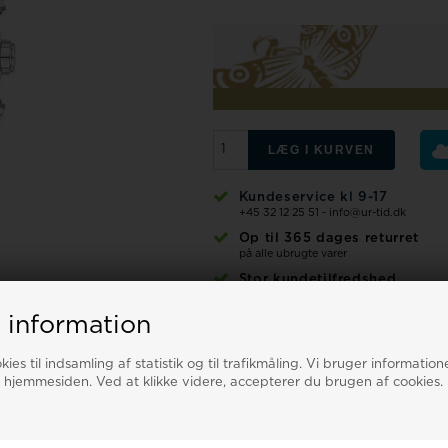
Jacob Jensen
Jacques Lemans
Kenneth cole
Wenger
LÆG I KURVEN
Zeppelin
Kundeservice kl 9-17
+45 32 12 25 51
-
info@ur-tid.dk
Op til 365 dages returret
Aagaard
på alle ubrugte varer
Stor kundetilfredshed
Swiss Alpine Military
læs mere her
Nyttige kategorier på Ur-Tid.dk
 information
Specifikationer URVÆRK: Ronda 5040
REM/LÆNKE: Læderrem GLASTYPE: S
ies til indsamling af statistik og til trafikmåling. Vi bruger informatione
Se de mange
nyheder
og
gaveidéer
10 ATM (100 m) Garanti og indpaknin
 hjemmesiden. Ved at klikke videre, accepterer du brugen af cookies.
Original instruktionsbog Abeler & Sö
Tilbage til
Abeler & Söhne ure
.
Dameure
|
Herreure
|
Børneure
|
Ure
Spørg til denne vare