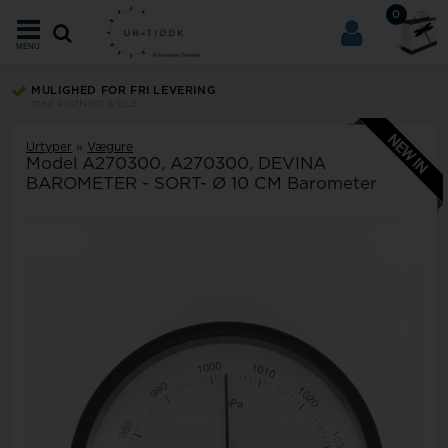
0
MENU
MULIGHED FOR FRI LEVERING
med PostNord & GLS
Urtyper
»
Vægure
Model
A270300
A270300, DEVINA
BAROMETER - SORT- Ø 10 CM Barometer