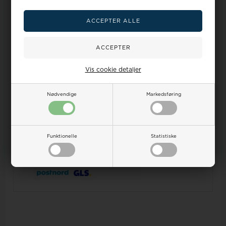
læs mere her
Spar flere penge
Sælg os dit gamle guld
Vis cookie detaljer
Dine
Vandtæthed
Ur-guide
Smykkeguide
Størrelsesguide
fordele
på ure
Nødvendige
Markedsføring
Dansk Webshop - vi sender
alt
fra Danmark!
Kundeservice hverdage fra kl 9-17 Tlf.:32 122 551 E-
mail:
salg@houmann.dk
100 dages returret på alle ubrugte varer
Prisgaranti, vi matcher alle priser -
læs mere her
Sikker nethandel med online erfaring siden 2007 -
læs
Funktionelle
Statistiske
mere her
- en del Houmann's webshops