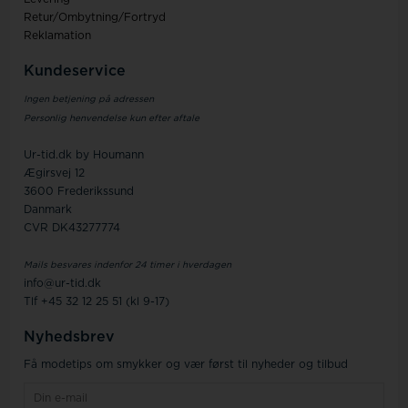
Retur/Ombytning/Fortryd
Reklamation
Kundeservice
Ingen betjening på adressen
Personlig henvendelse kun efter aftale
Ur-tid.dk by Houmann
Ægirsvej 12
3600 Frederikssund
Danmark
CVR DK43277774
Mails besvares indenfor 24 timer i hverdagen
info@ur-tid.dk
Tlf +45 32 12 25 51 (kl 9-17)
Nyhedsbrev
Få modetips om smykker og vær først til nyheder og tilbud