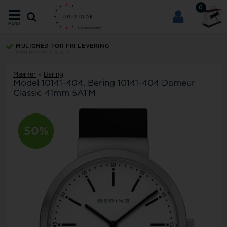
0
MENU
MULIGHED FOR FRI LEVERING
med PostNord & GLS
Mærker
»
Bering
Model
10141-404
Bering 10141-404 Dameur
Classic 41mm 5ATM
50%
11%