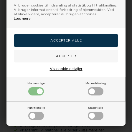
Stor kundetilfredshed
Vi bruger cookies til indsamling af statistik og til trafikmåling.
læs mere her
Vi bruger informationen til forbedring af hjemmesiden. Ved
at klikke videre, accepterer du brugen af cookies.
Læs mere
Spar flere penge
Sælg os dit gamle guld
Vis cookie detaljer
Nødvendige
Markedsføring
Dine
Vandtæthed
Ur-guide
Smykkeguide
Størrelsesguide
fordele
på ure
Funktionelle
Statistiske
Dansk Webshop - vi sender
alt
fra Danmark!
Kundeservice hverdage fra kl 9-17 Tlf.:32 122 551 E-
mail:
salg@houmann.dk
100 dages returret på alle ubrugte varer
Prisgaranti, vi matcher alle priser -
læs mere her