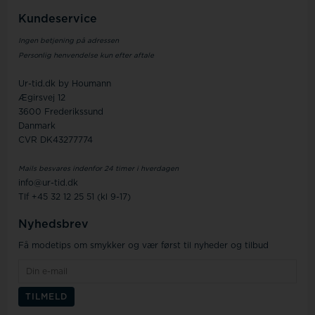
Kundeservice
Ingen betjening på adressen
Personlig henvendelse kun efter aftale
Ur-tid.dk by Houmann
Ægirsvej 12
3600 Frederikssund
Danmark
CVR DK43277774
Mails besvares indenfor 24 timer i hverdagen
info@ur-tid.dk
Tlf +45 32 12 25 51 (kl 9-17)
Nyhedsbrev
Få modetips om smykker og vær først til nyheder og tilbud