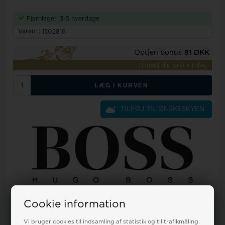
Fjernlager, 3-5 hverdage
Varenr.:
1502816
Optjen bonus
81 DKK
Tilmeld dig gratis i dag
LÆG I KURVEN
TILFØJ TIL ØNSKESKYEN
Spørg til denne vare
Cookie information
Kundeservice kl 9-17
Vi bruger cookies til indsamling af statistik og til trafikmåling.
+45 32 12 25 51
-
info@ur-tid.dk