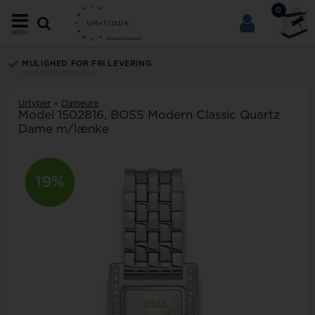
0
MENU
MULIGHED FOR FRI LEVERING
med PostNord & GLS
Urtyper
»
Dameure
Model
1502816
BOSS Modern Classic Quartz
Dame m/lænke
10%
19%