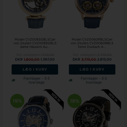
Model CVZ0083GBLSCarl
Model CVZ0060RBLSCarl
von Zeyten CVZ0083GBLS
von Zeyten CVZ0060RBLS
dame Häusern Au...
herre Durbach A...
Vejl. udsalgspris
1.725,00
Vejl. udsalgspris
3.475,00
DKR
1.800,00
1.397,00
DKR
3.775,00
2.815,00
LÆG I KURV
LÆG I KURV
Fjernlager - 3-5
Fjernlager - 3-5
hverdage
hverdage
19%
18%