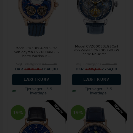
Model CVZ0005BLGSCarl
Model CVZ0084RBLSCarl
von Zeyten CVZ0005BLGS
von Zeyten CVZ0084RBLS
herre Neukirch ...
herre Waldhaus ...
Vejl. udsalgspris
2.025,00
Vejl. udsalgspris
3.400,00
DKR
1.800,00
1.640,00
DKR
3.225,00
2.754,00
LÆG I KURV
LÆG I KURV
Fjernlager - 3-5
Fjernlager - 3-5
hverdage
hverdage
19%
19%