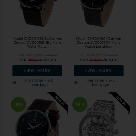
Model CVZ0018BKBLCarl von
Model CVZ0019GYCarl von
Zeyten CVZ0018BKBL Mens
Zeyten CVZ0019GY Mens
Watch Furt...
Watch Lenzkirc...
Vejl. udsalgspris
625,00
Vejl. udsalgspris
625,00
DKR
750,00
506,00
DKR
750,00
506,00
LÆG I KURV
LÆG I KURV
Fjernlager - 3-5
Fjernlager - 3-5
hverdage
hverdage
19%
18%