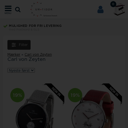
0
MENU
OP TIL 365 DAGES RETURRET
på alle ubrugte varer
Filter
Mærker
»
Carl von Zeyten
Carl von Zeyten
19%
19%