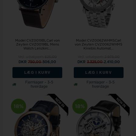
Model CVZ0019BLCarl von
Model CVZ0062WHMSCarl
Zeyten CVZ0019BL Mens
von Zeyten CVZ0062WHMS
Watch Lenzkirc...
Kniebis Automat...
Vejl. udsalgspris
625,00
Vejl. udsalgspris
2.975,00
DKR
750,00
506,00
DKR
3.325,00
2.410,00
LÆG I KURV
LÆG I KURV
Fjernlager - 3-5
Fjernlager - 3-5
hverdage
hverdage
18%
18%