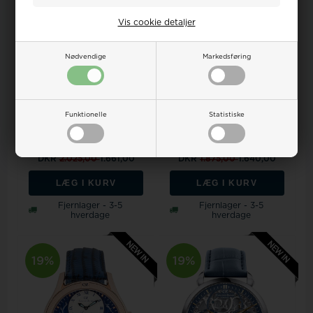
Vis cookie detaljer
Nødvendige
Markedsføring
Model CVZ0085BKSCarl von
Model CVZ0084SBLSCarl
Funktionelle
Statistiske
Zeyten CVZ0085BKS herre
von Zeyten CVZ0084SBLS
Schauinslan...
herre Waldhaus ...
Vejl. udsalgspris
2.050,00
Vejl. udsalgspris
2.025,00
DKR
2.025,00
1.661,00
DKR
1.875,00
1.640,00
LÆG I KURV
LÆG I KURV
Fjernlager - 3-5
Fjernlager - 3-5
hverdage
hverdage
19%
19%