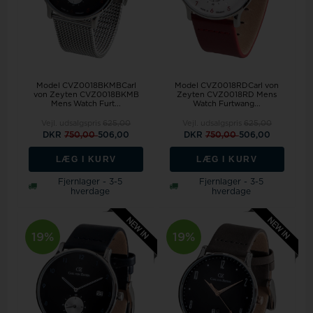
Model CVZ0018BKMBCarl
Model CVZ0018RDCarl von
von Zeyten CVZ0018BKMB
Zeyten CVZ0018RD Mens
Mens Watch Furt...
Watch Furtwang...
Vejl. udsalgspris
625,00
Vejl. udsalgspris
625,00
DKR
750,00
506,00
DKR
750,00
506,00
LÆG I KURV
LÆG I KURV
Fjernlager - 3-5
Fjernlager - 3-5
hverdage
hverdage
19%
19%