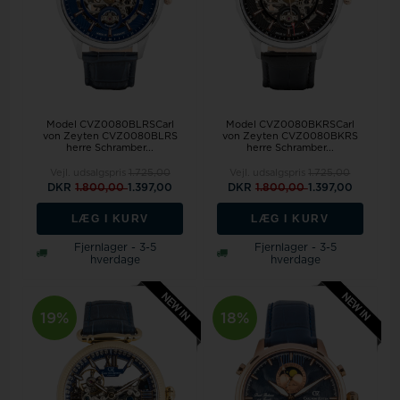
Model CVZ0080BLRSCarl
Model CVZ0080BKRSCarl
von Zeyten CVZ0080BLRS
von Zeyten CVZ0080BKRS
herre Schramber...
herre Schramber...
Vejl. udsalgspris
1.725,00
Vejl. udsalgspris
1.725,00
DKR
1.800,00
1.397,00
DKR
1.800,00
1.397,00
LÆG I KURV
LÆG I KURV
Fjernlager - 3-5
Fjernlager - 3-5
hverdage
hverdage
19%
18%