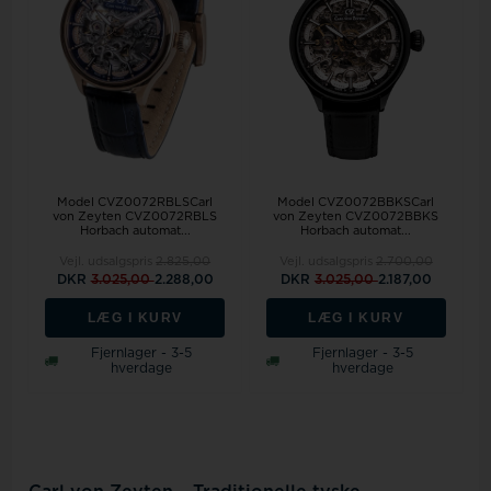
Model CVZ0072RBLSCarl
Model CVZ0072BBKSCarl
von Zeyten CVZ0072RBLS
von Zeyten CVZ0072BBKS
Horbach automat...
Horbach automat...
Vejl. udsalgspris
2.825,00
Vejl. udsalgspris
2.700,00
DKR
3.025,00
2.288,00
DKR
3.025,00
2.187,00
LÆG I KURV
LÆG I KURV
Fjernlager - 3-5
Fjernlager - 3-5
hverdage
hverdage