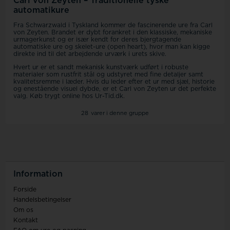
Carl von Zeyten – Traditionelle tyske
automatikure
Fra Schwarzwald i Tyskland kommer de fascinerende ure fra Carl
von Zeyten. Brandet er dybt forankret i den klassiske, mekaniske
urmagerkunst og er især kendt for deres bjergtagende
automatiske ure og skelet-ure (open heart), hvor man kan kigge
direkte ind til det arbejdende urværk i urets skive.
Hvert ur er et sandt mekanisk kunstværk udført i robuste
materialer som rustfrit stål og udstyret med fine detaljer samt
kvalitetsremme i læder. Hvis du leder efter et ur med sjæl, historie
og enestående visuel dybde, er et Carl von Zeyten ur det perfekte
valg. Køb trygt online hos Ur-Tid.dk.
28
varer i denne gruppe
Information
Forside
Handelsbetingelser
Om os
Kontakt