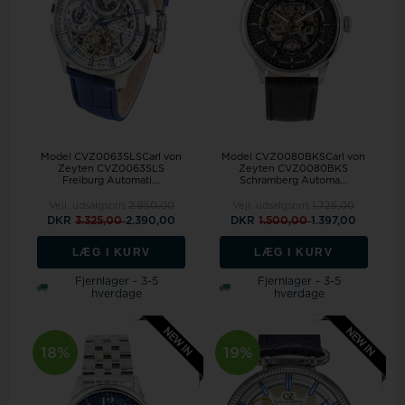
Model CVZ0063SLSCarl von
Model CVZ0080BKSCarl von
Zeyten CVZ0063SLS
Zeyten CVZ0080BKS
Freiburg Automati...
Schramberg Automa...
Vejl. udsalgspris
2.950,00
Vejl. udsalgspris
1.725,00
DKR
3.325,00
2.390,00
DKR
1.500,00
1.397,00
LÆG I KURV
LÆG I KURV
Fjernlager - 3-5
Fjernlager - 3-5
hverdage
hverdage
18%
19%