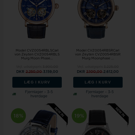
Model CVZ0054RBLSCarl
Model CVZ0054RBSRCarl
von Zeyten CVZ0054RBLS
von Zeyten CVZ0054RBSR
Murg Moon Phase...
Murg Moonphase ...
Vejl. udsalgspris
3.900,00
Vejl. udsalgspris
3.225,00
DKR
2.250,00
3.159,00
DKR
2.100,00
2.612,00
LÆG I KURV
LÆG I KURV
Fjernlager - 3-5
Fjernlager - 3-5
hverdage
hverdage
18%
19%