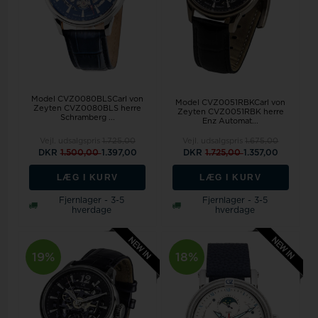
Model CVZ0080BLSCarl von
Model CVZ0051RBKCarl von
Zeyten CVZ0080BLS herre
Zeyten CVZ0051RBK herre
Schramberg ...
Enz Automat...
Vejl. udsalgspris
1.725,00
Vejl. udsalgspris
1.675,00
DKR
1.500,00
1.397,00
DKR
1.725,00
1.357,00
LÆG I KURV
LÆG I KURV
Fjernlager - 3-5
Fjernlager - 3-5
hverdage
hverdage
19%
18%