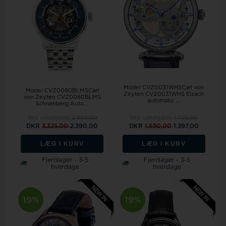
Model CVZ0031WHSCarl von
Model CVZ0080BLMSCarl
Zeyten CVZ0031WHS Elzach
von Zeyten CVZ0080BLMS
automatic ...
Schramberg Auto...
Vejl. udsalgspris
2.950,00
Vejl. udsalgspris
1.725,00
DKR
3.325,00
2.390,00
DKR
1.650,00
1.397,00
LÆG I KURV
LÆG I KURV
Fjernlager - 3-5
Fjernlager - 3-5
hverdage
hverdage
19%
19%