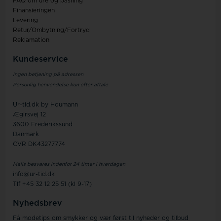
FAQ om ure og pasning
Finansieringen
Levering
Retur/Ombytning/Fortryd
Reklamation
Kundeservice
Ingen betjening på adressen
Personlig henvendelse kun efter aftale
Ur-tid.dk by Houmann
Ægirsvej 12
3600 Frederikssund
Danmark
CVR DK43277774
Mails besvares indenfor 24 timer i hverdagen
info@ur-tid.dk
Tlf +45 32 12 25 51 (kl 9-17)
Nyhedsbrev
Få modetips om smykker og vær først til nyheder og tilbud