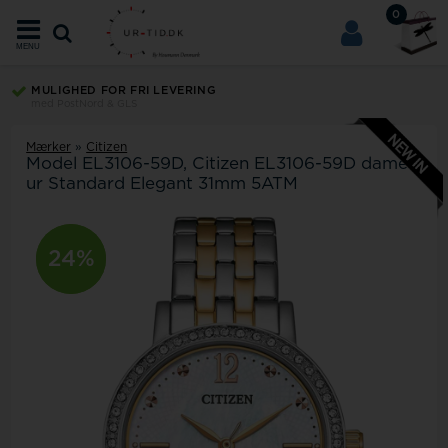
0
MENU
MULIGHED FOR FRI LEVERING
med PostNord & GLS
Mærker
»
Citizen
Model
EL3106-59D
Citizen EL3106-59D dame
ur Standard Elegant 31mm 5ATM
33%
24%