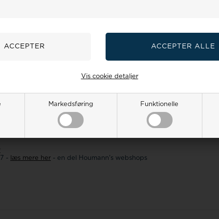
Spar flere penge
Sælg os dit gamle guld
forhandler
Vis cookie detaljer
e
Markedsføring
Funktionelle
uide
Smykkeguide
Størrelsesguide
2 551 E-mail:
salg@houmann.dk
r
07 -
læs mere her
- en del Houmann's webshops