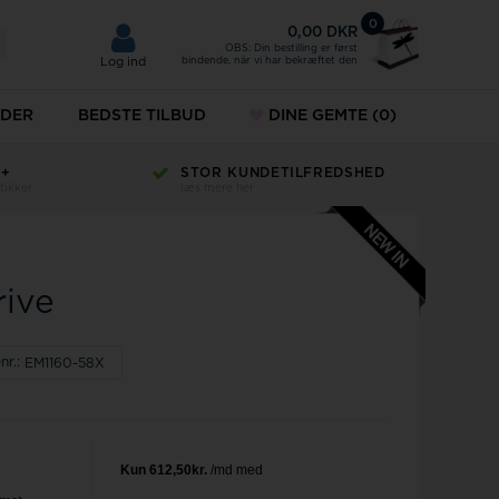
0
0,00 DKR
OBS: Din bestilling er først
bindende, når vi har bekræftet den
Log ind
DER
BEDSTE TILBUD
DINE GEMTE
(0)
H+
STOR KUNDETILFREDSHED
KÆDER
tikker
læs mere her
ud
ÆNG
SMYKKER
MVMT
esæt
URE
rive
r til mænd
Norlite denmark
r til damer
Paul Hewitt
nr.:
EM1160-58X
keure
Police ure