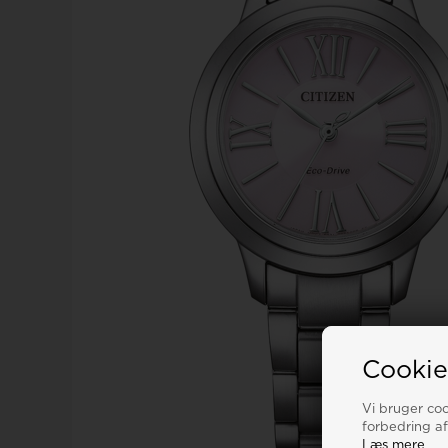
Calvin Klein
Royal london ure
Tommy Hilfiger
Sector
Seits
Triwa
Skagen
Son of Noa smykker
TW STEEL
Spinnaker
Swiss military by chrono
U-Boat
Cookie
Swiss Millitary By Hanowa
Vi bruger cook
forbedring af
Læs mere