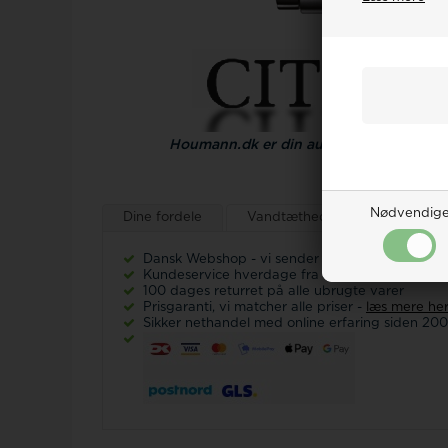
Houmann.dk er din autoriseret Citizen 
Nødvendig
Dine fordele
Vandtæthed på ure
Ur-g
Dansk Webshop - vi sender
alt
fra Danmark!
Kundeservice hverdage fra kl 9-17 Tlf.: 32 12
100 dages returret på alle ubrugte varer
Prisgaranti, vi matcher alle priser -
læs mere he
Sikker nethandel med online erfaring siden 20