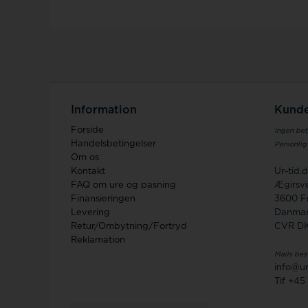
Information
Kunde
Forside
Ingen bet
Handelsbetingelser
Personlig
Om os
Kontakt
Ur-tid
FAQ om ure og pasning
Ægirsve
Finansieringen
3600 F
Levering
Danma
Retur/Ombytning/Fortryd
CVR D
Reklamation
Mails bes
info@ur
Tlf +45 