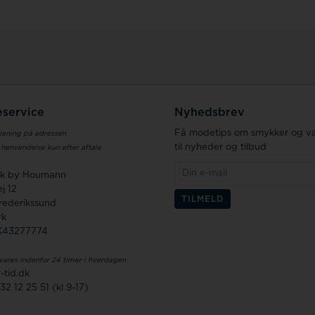
service
Nyhedsbrev
Få modetips om smykker og væ
jening på adressen
til nyheder og tilbud
 henvendelse kun efter aftale
.dk by Houmann
j 12
rederikssund
rk
K43277774
vares indenfor 24 timer i hverdagen
-tid.dk
32 12 25 51 (kl 9-17)