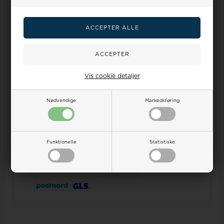
Stor kundetilfredshed
læs mere her
Spar flere penge
Sælg os dit gamle guld
Vis cookie detaljer
Dine
Vandtæthed
Ur-guide
Smykkeguide
Størrelsesguide
fordele
på ure
Nødvendige
Markedsføring
Dansk Webshop - vi sender
alt
fra Danmark!
Kundeservice hverdage fra kl 9-17 Tlf.:32 122 551 E-
mail:
salg@houmann.dk
100 dages returret på alle ubrugte varer
Prisgaranti, vi matcher alle priser -
læs mere her
Funktionelle
Statistiske
Sikker nethandel med online erfaring siden 2007 -
læs
mere her
- en del Houmann's webshops