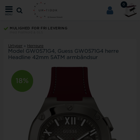
0
MENU
MULIGHED FOR FRI LEVERING
med PostNord & GLS
Urtyper
»
Herreure
Model
GW0571G4
Guess GW0571G4 herre
Headline 42mm 5ATM armbåndsur
22%
18%