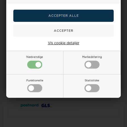
Stor kundetilfredshed
læs mere her
Spar flere penge
Sælg os dit gamle guld
Vis cookie detaljer
Dine
Vandtæthed
Ur-guide
Smykkeguide
Størrelsesguide
fordele
på ure
Nødvendige
Markedsføring
Dansk Webshop - vi sender
alt
fra Danmark!
Kundeservice hverdage fra kl 9-17 Tlf.:32 122 551 E-
mail:
salg@houmann.dk
100 dages returret på alle ubrugte varer
Prisgaranti, vi matcher alle priser -
læs mere her
Funktionelle
Statistiske
Sikker nethandel med online erfaring siden 2007 -
læs
mere her
- en del Houmann's webshops