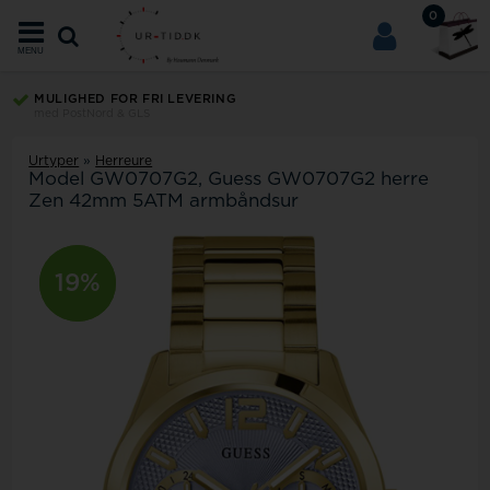
0
MENU
MULIGHED FOR FRI LEVERING
med PostNord & GLS
Urtyper
»
Herreure
Model
GW0707G2
Guess GW0707G2 herre
Zen 42mm 5ATM armbåndsur
19%
21%