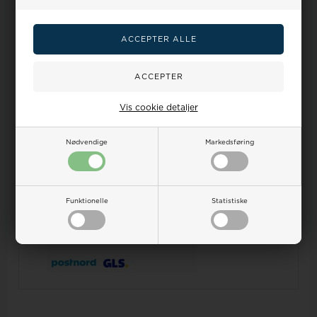
Stor kundetilfredshed
læs mere her
Spar flere penge
Sælg os dit gamle guld
Vis cookie detaljer
Dine
Vandtæthed
Ur-guide
Smykkeguide
Størrelsesguide
fordele
på ure
Nødvendige
Markedsføring
Dansk Webshop - vi sender
alt
fra Danmark!
Kundeservice hverdage fra kl 9-17 Tlf.:32 122 551 E-
mail:
salg@houmann.dk
100 dages returret på alle ubrugte varer
Prisgaranti, vi matcher alle priser -
læs mere her
Funktionelle
Statistiske
Sikker nethandel med online erfaring siden 2007 -
læs
mere her
- en del Houmann's webshops