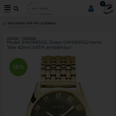
0
MENU
MULIGHED FOR FRI LEVERING
med PostNord & GLS
Urtyper
»
Herreure
Model
GW0895G2
Guess GW0895G2 herre
Tate 42mm 5ATM armbåndsur
18%
6%