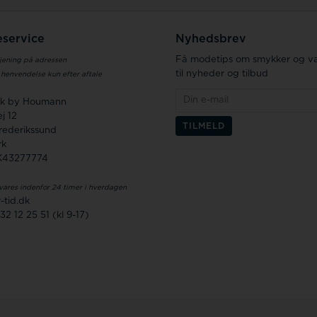
service
Nyhedsbrev
Få modetips om smykker og væ
jening på adressen
til nyheder og tilbud
 henvendelse kun efter aftale
.dk by Houmann
j 12
rederikssund
rk
K43277774
vares indenfor 24 timer i hverdagen
-tid.dk
32 12 25 51 (kl 9-17)