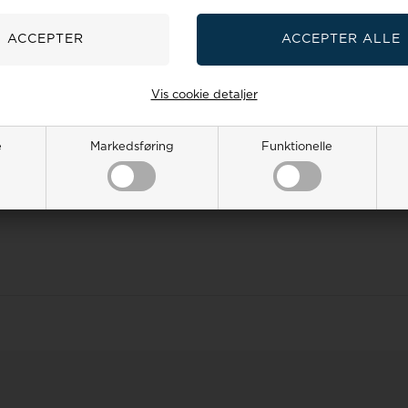
Spar flere penge
Sælg os dit gamle guld
Vis cookie detaljer
uide
Smykkeguide
Størrelsesguide
e
Markedsføring
Funktionelle
2 551 E-mail:
salg@houmann.dk
r
07 -
læs mere her
- en del Houmann's webshops