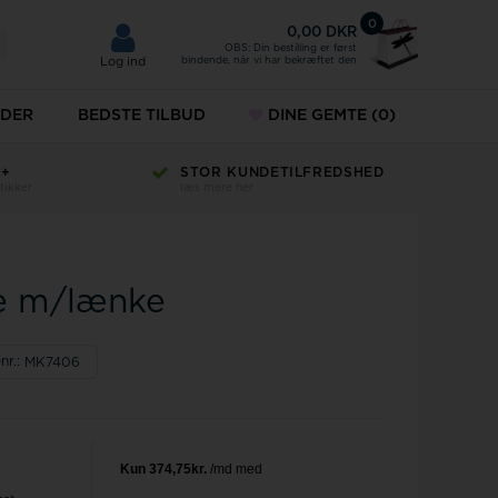
0
0,00 DKR
OBS: Din bestilling er først
bindende, når vi har bekræftet den
Log ind
DER
BEDSTE TILBUD
DINE GEMTE
(0)
H+
STOR KUNDETILFREDSHED
KÆDER
tikker
læs mere her
ud
ÆNG
SMYKKER
MVMT
esæt
URE
e m/lænke
r til mænd
Norlite denmark
r til damer
Paul Hewitt
nr.:
MK7406
keure
Police ure