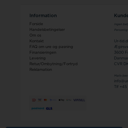
Information
Kunde
Forside
Ingen bet
Handelsbetingelser
Personlig
Om os
Kontakt
Ur-tid
FAQ om ure og pasning
Ægirsve
Finansieringen
3600 F
Levering
Danma
Retur/Ombytning/Fortryd
CVR D
Reklamation
Mails bes
info@ur
Tlf +45 