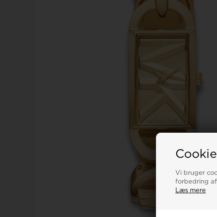
Calvin Klein
Royal london ure
Tommy Hilfiger
Sector
Seits
Triwa
Skagen
Son of Noa smykker
TW STEEL
Cookie
Spinnaker
Swiss military by chrono
U-Boat
Vi bruger cook
Swiss Millitary By Hanowa
forbedring af
Læs mere