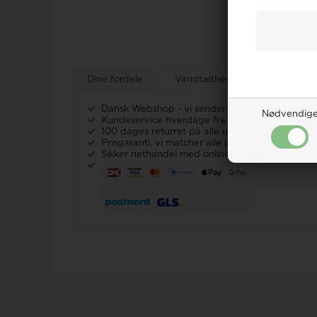
Dine fordele
Vandtæthed på ure
Ur-g
Dansk Webshop - vi sender
alt
fra Danmark!
Nødvendig
Kundeservice hverdage fra kl 9-17 Tlf.: 32 12
100 dages returret på alle ubrugte varer
Prisgaranti, vi matcher alle priser -
læs mere he
Sikker nethandel med online erfaring siden 20