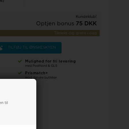
ms)
Rosefield
Kundeklub!
Optjen bonus
75 DKK
Tilmeld dig gratis i dag
TILFØJ TIL ØNSKESKYEN
Mulighed for fri levering
med PostNord & GLS
Prismatch+
mod danske butikker
uartz Dame m/lænke
n til