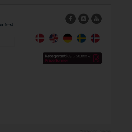
r først
Webshop by Houmann