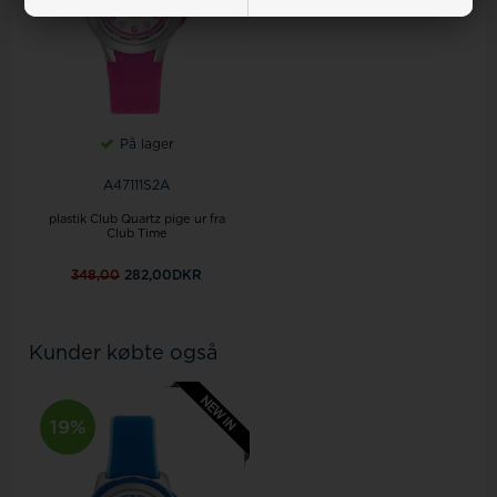
På lager
A47111S2A
plastik Club Quartz pige ur fra
Club Time
348,00
282,00DKR
Kunder købte også
19%