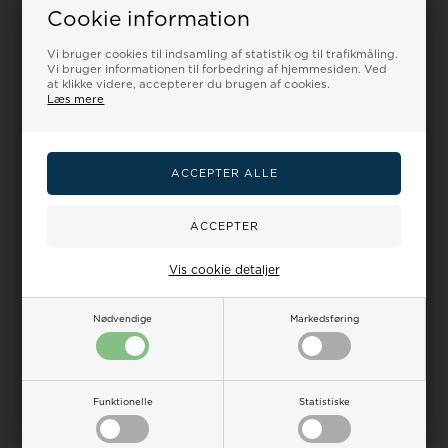
Du er på Ur-Tid.dk og ser på et af vores børne ure
Cookie information
Børneure
- lær dit barn klokken
Klik her for at
se alle vores børneurene på Ur-Tid.dk
Vi bruger cookies til indsamling af statistik og til trafikmåling.
Vi bruger informationen til forbedring af hjemmesiden. Ved
at klikke videre, accepterer du brugen af cookies.
Læs mere
Nyttige kategorier på
Se de mange
nyheder
og
gaveidéer
Tilbage til
vores
børneure.
Dameure
|
Herreure
|
Børneure
|
Ure
Vis cookie detaljer
Relaterede varer
Nødvendige
Markedsføring
19%
Funktionelle
Statistiske