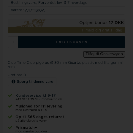
Bestillingsvare,
Forventet lev. 3-7 hverdage
Varenr.:
A47111S10A
Optjen bonus
17 DKK
Tilmeld dig gratis i dag
LÆG I KURVEN
Tilføj til Ønskeskyen
Club Time Club pige ur, Ø 30 mm Quartz, plastik med lilla gummi
rem.
Uret har 0.
Spørg til denne vare
Kundeservice kl 9-17
+45 32 12 25 51
-
info@ur-tid.dk
Mulighed for fri levering
med PostNord & GLS
Op til 365 dages returret
på alle ubrugte varer
Prismatch+
mod danske butikker