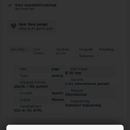
Stor kundetilfredshed
læs mere her
Spar flere penge
Sælg os dit gamle guld
Specifikationer
Dine
Vandtæthed
Ur-guide
Smykkeguide
fordele
på ure
Størrelsesguide
Køn
pige
Mål/Vægt
Ø 30 mm
Type
analog
Garanti
Urkasse/Urrem
2 års international garanti
plastik / lilla gummi
Manual
Urværk
Quartz
International
Urglas
Mineral
Indpakning
Standard indpakning
Vandtæthed
100 m (10 ATM)