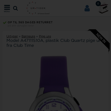
0
MENU
OP TIL 365 DAGES RETURRET
på alle ubrugte varer
Urtyper
»
Børneure
»
Pige ure
Model
A47111S10A
plastik Club Quartz pige ur
fra Club Time