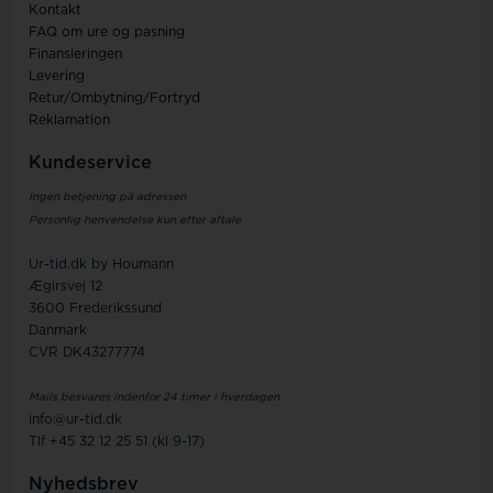
Kontakt
FAQ om ure og pasning
Finansieringen
Levering
Retur/Ombytning/Fortryd
Reklamation
Kundeservice
Ingen betjening på adressen
Personlig henvendelse kun efter aftale
Ur-tid.dk by Houmann
Ægirsvej 12
3600 Frederikssund
Danmark
CVR DK43277774
Mails besvares indenfor 24 timer i hverdagen
info@ur-tid.dk
Tlf +45 32 12 25 51 (kl 9-17)
Nyhedsbrev