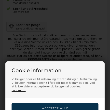
Prismatch+
mod danske butikker
Stor kundetilfredshed
læs mere her
Spar flere penge
Sælg os dit gamle guld
Alle Sector ure fra Ur-Tid.dk kommer i original æsker med
manualer og minimum 2 års garanti
-
læs mere om garantien her
På alle dine Sector ur køb hos Ur-Tid.dk har du minimum
365dages fuld returret og pengene giver vi gerne igen.
Er dit nye Sector ur med lænke, så tilpasser vi den gerne gratis -
du skal blot i noter opgive dit håndleds mål
HUSK: Har du set dette Sector ur billigere et andet sted, så har vi
PRISGARANTI
-
læs mere om det her
Cookie information
Specifikationer
Dine
Vandtæthed
Ur-guide
Smykkeguide
fordele
på ure
Vi bruger cookies til indsamling af statistik og til trafikmåling.
Størrelsesguide
Vi bruger informationen til forbedring af hjemmesiden. Ved
at klikke videre, accepterer du brugen af cookies.
Læs mere
Køn
Herre
Mål/Vægt
45mm
Type
Analog
Garanti
2 års garanti fra dansk
Urkasse/Urrem
importør
Plastik / Rustfri stål
Manual