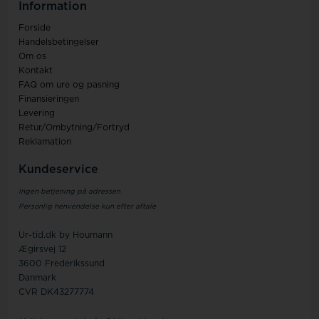
Information
Forside
Handelsbetingelser
Om os
Kontakt
FAQ om ure og pasning
Finansieringen
Levering
Retur/Ombytning/Fortryd
Reklamation
Kundeservice
Ingen betjening på adressen
Personlig henvendelse kun efter aftale
Ur-tid.dk by Houmann
Ægirsvej 12
3600 Frederikssund
Danmark
CVR DK43277774