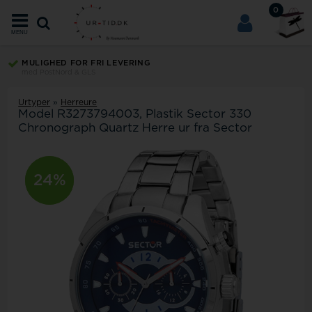
0
MENU
MULIGHED FOR FRI LEVERING
med PostNord & GLS
Urtyper
»
Herreure
Model
R3273794003
Plastik Sector 330
Chronograph Quartz Herre ur fra Sector
24%
11%