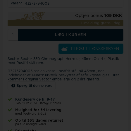
Varenr.:
R3273794003
Optjen bonus
109 DKK
Tilmeld dig gratis i dag
LÆG I KURVEN
TILFØJ TIL ØNSKESKYEN
Sector Sector 330 Chronograph Herre ur, 45mm Quartz, Plastik
med Rustfri stål rem.
R3273794003 har en kasse i rustfrit stål på 45mm., der
indeholder et Quartz urværk beskyttet af safir krystal glas. Uret
kommer i original Sector emballage og 2 års garanti..
Spørg til denne vare
Kundeservice kl 9-17
+45 32 12 25 51
-
info@ur-tid.dk
Mulighed for fri levering
med PostNord & GLS
Op til 365 dages returret
på alle ubrugte varer