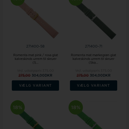
271400-58
271400-71
Romenta mat pink / rosa glat
Romenta mat mørkegrøn glat
kalveskinds urrem til skruer
kalveskinds urrem til skruer
(S...
(Ska...
Vejl. udsalgspris
375,00
Vejl. udsalgspris
375,00
275,00
304,00DKR
275,00
304,00DKR
VÆLG VARIANT
VÆLG VARIANT
18%
18%