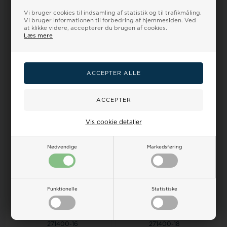
Vi bruger cookies til indsamling af statistik og til trafikmåling.
Vi bruger informationen til forbedring af hjemmesiden. Ved
at klikke videre, accepterer du brugen af cookies.
271400-11
271400-14
Læs mere
Romenta mat mørkebrun glat
Romenta mat natur glat
kalveskinds urrem til skruer
kalveskinds urrem til skruer
(Ska...
(Skagen ...
Vejl. udsalgspris
375,00
Vejl. udsalgspris
375,00
275,00
304,00DKR
275,00
304,00DKR
VÆLG VARIANT
VÆLG VARIANT
Vis cookie detaljer
18%
18%
Nødvendige
Markedsføring
Funktionelle
Statistiske
271400-16
271400-18