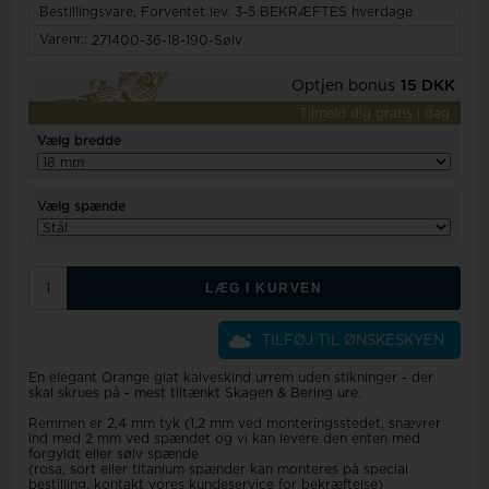
Bestillingsvare,
Forventet lev. 3-5 BEKRÆFTES hverdage
Varenr.:
271400-36-18-190-Sølv
Optjen bonus
15 DKK
Tilmeld dig gratis i dag
Vælg bredde
Vælg spænde
LÆG I KURVEN
TILFØJ TIL ØNSKESKYEN
En elegant Orange glat kalveskind urrem uden stikninger - der
skal skrues på - mest tiltænkt Skagen & Bering ure.
Remmen er 2,4 mm tyk (1,2 mm ved monteringsstedet, snævrer
ind med 2 mm ved spændet og vi kan levere den enten med
forgyldt eller sølv spænde
(rosa, sort eller titanium spænder kan monteres på special
bestilling, kontakt vores kundeservice for bekræftelse)