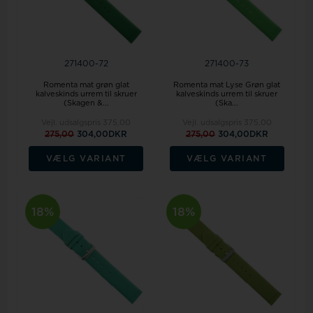
271400-72
271400-73
Romenta mat grøn glat
Romenta mat Lyse Grøn glat
kalveskinds urrem til skruer
kalveskinds urrem til skruer
(Skagen &...
(Ska...
Vejl. udsalgspris
375,00
Vejl. udsalgspris
375,00
275,00
304,00DKR
275,00
304,00DKR
VÆLG VARIANT
VÆLG VARIANT
18%
18%