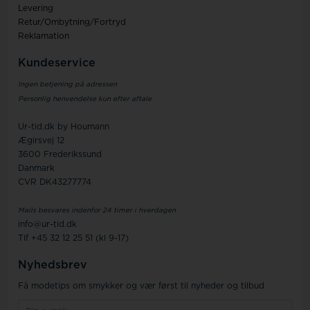
Levering
Retur/Ombytning/Fortryd
Reklamation
Kundeservice
Ingen betjening på adressen
Personlig henvendelse kun efter aftale
Ur-tid.dk by Houmann
Ægirsvej 12
3600 Frederikssund
Danmark
CVR DK43277774
Mails besvares indenfor 24 timer i hverdagen
info@ur-tid.dk
Tlf +45 32 12 25 51 (kl 9-17)
Nyhedsbrev
Få modetips om smykker og vær først til nyheder og tilbud