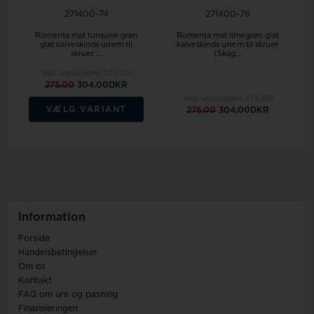
271400-74
271400-76
Romenta mat turquise grøn
Romenta mat limegrøn glat
glat kalveskinds urrem til
kalveskinds urrem til skruer
skruer ...
(Skag...
Vejl. udsalgspris
375,00
275,00
304,00DKR
Vejl. udsalgspris
375,00
VÆLG VARIANT
275,00
304,00DKR
Information
Forside
Handelsbetingelser
Om os
Kontakt
FAQ om ure og pasning
Finansieringen