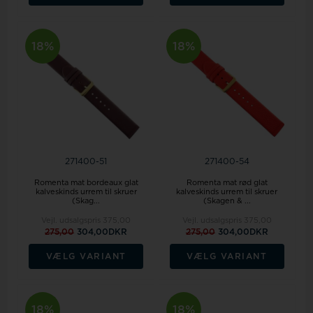
18%
18%
271400-51
271400-54
Romenta mat bordeaux glat
Romenta mat rød glat
kalveskinds urrem til skruer
kalveskinds urrem til skruer
(Skag...
(Skagen & ...
Vejl. udsalgspris
375,00
Vejl. udsalgspris
375,00
275,00
304,00DKR
275,00
304,00DKR
VÆLG VARIANT
VÆLG VARIANT
18%
18%