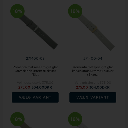
18%
18%
271400-03
271400-04
Romenta mat mellem grå glat
Romenta mat lyse grå glat
kalveskinds urrem til skruer
kalveskinds urrem til skruer
(Sk...
(Skag...
Vejl. udsalgspris
375,00
Vejl. udsalgspris
375,00
275,00
304,00DKR
275,00
304,00DKR
VÆLG VARIANT
VÆLG VARIANT
18%
18%