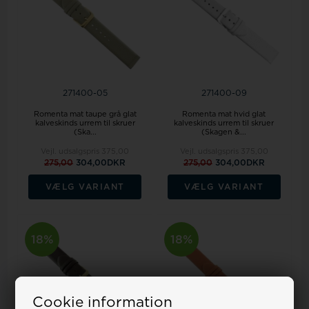
271400-05
271400-09
Romenta mat taupe grå glat
Romenta mat hvid glat
kalveskinds urrem til skruer
kalveskinds urrem til skruer
(Ska...
(Skagen &...
Vejl. udsalgspris
375,00
Vejl. udsalgspris
375,00
275,00
304,00DKR
275,00
304,00DKR
VÆLG VARIANT
VÆLG VARIANT
18%
18%
Cookie information