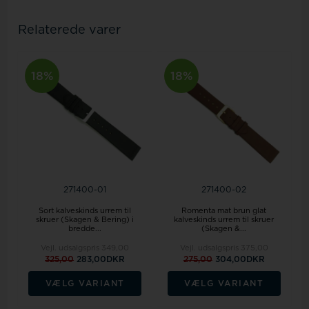
Relaterede varer
18%
18%
271400-01
271400-02
Sort kalveskinds urrem til
Romenta mat brun glat
skruer (Skagen & Bering) i
kalveskinds urrem til skruer
bredde...
(Skagen &...
Vejl. udsalgspris
349,00
Vejl. udsalgspris
375,00
325,00
283,00DKR
275,00
304,00DKR
VÆLG VARIANT
VÆLG VARIANT