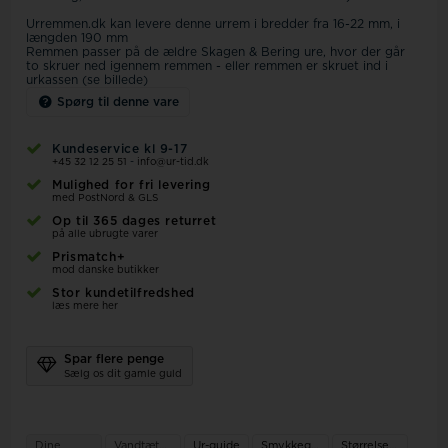
Urremmen.dk kan levere denne urrem i bredder fra 16-22 mm, i
længden 190 mm
Remmen passer på de ældre Skagen & Bering ure, hvor der går
to skruer ned igennem remmen - eller remmen er skruet ind i
urkassen (se billede)
Spørg til denne vare
Kundeservice kl 9-17
+45 32 12 25 51
-
info@ur-tid.dk
Mulighed for fri levering
med PostNord & GLS
Op til 365 dages returret
på alle ubrugte varer
Prismatch+
mod danske butikker
Stor kundetilfredshed
læs mere her
Spar flere penge
Sælg os dit gamle guld
Dine
Vandtæthed
Ur-guide
Smykkeguide
Størrelsesguide