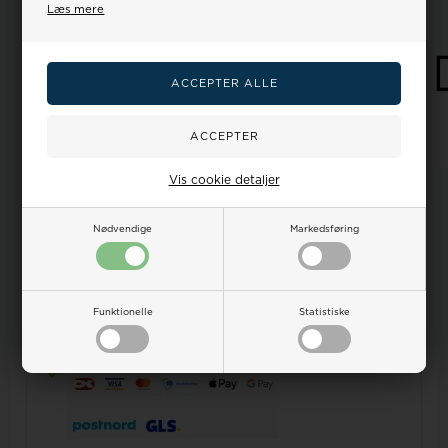
Læs mere
Spar flere penge
Sælg os dit gamle guld
Vis cookie detaljer
Dine
Vandtæthed
Ur-guide
Smykkeguide
Størrelsesguide
Nødvendige
Markedsføring
fordele
på ure
Dansk Webshop - vi sender
alt
fra Danmark!
Kundeservice hverdage fra kl 9-17 Tlf.:32 122 551 E-
mail:
salg@houmann.dk
Funktionelle
Statistiske
100 dages returret på alle ubrugte varer
Prisgaranti, vi matcher alle priser -
læs mere her
Sikker nethandel med online erfaring siden 2007 -
læs
mere her
- en del Houmann's webshops