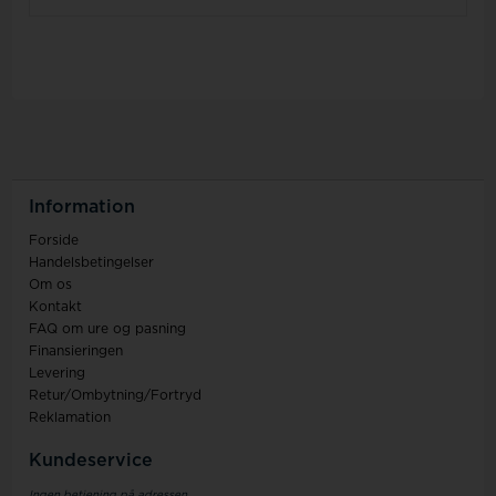
Information
Forside
Handelsbetingelser
Om os
Kontakt
FAQ om ure og pasning
Finansieringen
Levering
Retur/Ombytning/Fortryd
Reklamation
Kundeservice
Ingen betjening på adressen