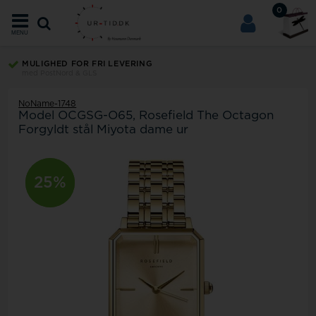
0
MENU
MULIGHED FOR FRI LEVERING
med PostNord & GLS
NoName-1748
Model
OCGSG-O65
Rosefield The Octagon
Forgyldt stål Miyota dame ur
25%
25%