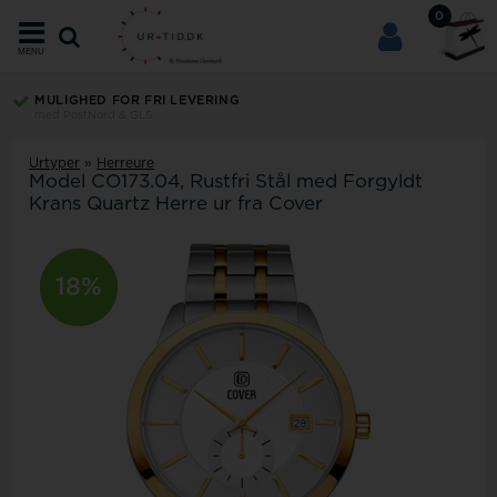
0
MENU
MULIGHED FOR FRI LEVERING
med PostNord & GLS
Urtyper
»
Herreure
Model
CO173.04
Rustfri Stål med Forgyldt
Krans Quartz Herre ur fra Cover
18%
5%