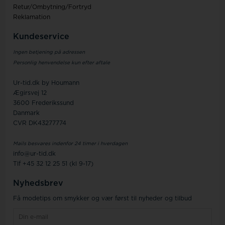
Retur/Ombytning/Fortryd
Reklamation
Kundeservice
Ingen betjening på adressen
Personlig henvendelse kun efter aftale
Ur-tid.dk by Houmann
Ægirsvej 12
3600 Frederikssund
Danmark
CVR DK43277774
Mails besvares indenfor 24 timer i hverdagen
info@ur-tid.dk
Tlf +45 32 12 25 51 (kl 9-17)
Nyhedsbrev
Få modetips om smykker og vær først til nyheder og tilbud