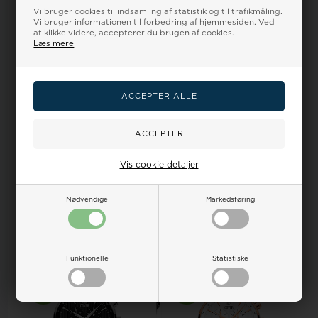
Vi bruger cookies til indsamling af statistik og til trafikmåling.
Vi bruger informationen til forbedring af hjemmesiden. Ved
at klikke videre, accepterer du brugen af cookies.
Læs mere
Du er på Ur-Tid.dk og ser på et ur fra
Klik her for at se alle Cover urene på Ur-Tid.dk
Nyttige kategorier på Ur-Tid.dk
Se de mange
nyheder
og
Vis cookie detaljer
gaveidéer
Tilbage til
alle Cover urene
Dameure
|
Herreure
|
Børneure
|
Ure
Nødvendige
Markedsføring
Relaterede varer
Funktionelle
Statistiske
25%
18%