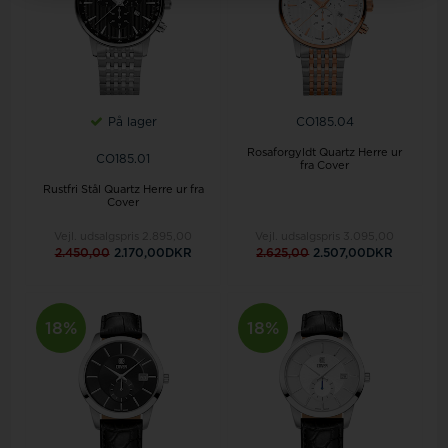
På lager
CO185.04
Rosaforgyldt Quartz Herre ur
CO185.01
fra Cover
Rustfri Stål Quartz Herre ur fra
Cover
Vejl. udsalgspris
2.895,00
Vejl. udsalgspris
3.095,00
2.450,00
2.170,00DKR
2.625,00
2.507,00DKR
18%
18%