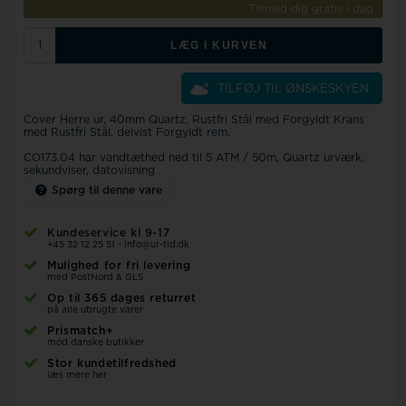
Tilmeld dig gratis i dag
LÆG I KURVEN
TILFØJ TIL ØNSKESKYEN
Cover Herre ur, 40mm Quartz, Rustfri Stål med Forgyldt Krans
med Rustfri Stål, delvist Forgyldt rem.
CO173.04 har vandtæthed ned til 5 ATM / 50m, Quartz urværk,
sekundviser, datovisning .
Spørg til denne vare
Kundeservice kl 9-17
+45 32 12 25 51
-
info@ur-tid.dk
Mulighed for fri levering
med PostNord & GLS
Op til 365 dages returret
på alle ubrugte varer
Prismatch+
mod danske butikker
Stor kundetilfredshed
læs mere her