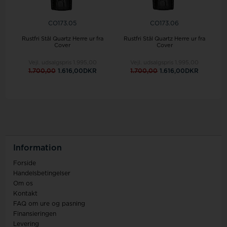
CO173.05
CO173.06
Rustfri Stål Quartz Herre ur fra
Rustfri Stål Quartz Herre ur fra
Cover
Cover
Vejl. udsalgspris
1.995,00
Vejl. udsalgspris
1.995,00
1.700,00
1.616,00DKR
1.700,00
1.616,00DKR
Information
Forside
Handelsbetingelser
Om os
Kontakt
FAQ om ure og pasning
Finansieringen
Levering