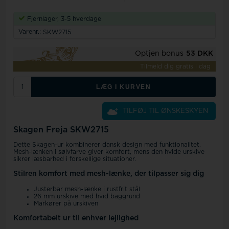
Fjernlager, 3-5 hverdage
Varenr.:
SKW2715
Optjen bonus
53 DKK
Tilmeld dig gratis i dag
LÆG I KURVEN
TILFØJ TIL ØNSKESKYEN
Skagen Freja SKW2715
Dette Skagen-ur kombinerer dansk design med funktionalitet.
Mesh-lænken i sølvfarve giver komfort, mens den hvide urskive
sikrer læsbarhed i forskellige situationer.
Stilren komfort med mesh-lænke, der tilpasser sig dig
Justerbar mesh-lænke i rustfrit stål
26 mm urskive med hvid baggrund
Markører på urskiven
Komfortabelt ur til enhver lejlighed