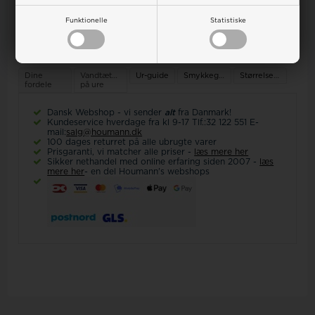
Spar flere penge
Funktionelle
Statistiske
Sælg os dit gamle guld
Dine
Vandtæthed
Ur-guide
Smykkeguide
Størrelsesguide
fordele
på ure
Dansk Webshop - vi sender
alt
fra Danmark!
Kundeservice hverdage fra kl 9-17 Tlf.:32 122 551 E-
mail:
salg@houmann.dk
100 dages returret på alle ubrugte varer
Prisgaranti, vi matcher alle priser -
læs mere her
Sikker nethandel med online erfaring siden 2007 -
læs
mere her
- en del Houmann's webshops