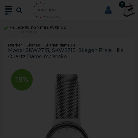
0
MENU
MULIGHED FOR FRI LEVERING
med PostNord & GLS
Mærker
»
Skagen
»
Skagen dameure
Model
SKW2715
SKW2715, Skagen Freja Lille
Quartz Dame m/lænke
10%
19%