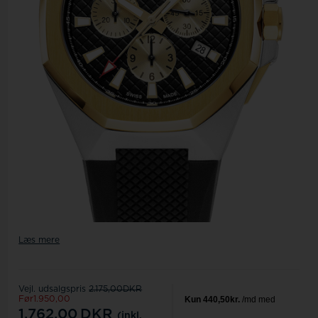
Læs mere
Vejl. udsalgspris
2.175,00DKR
Før1.950,00
1.762,00
DKR
(inkl.