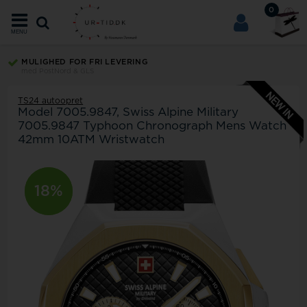
0
MENU
MULIGHED FOR FRI LEVERING
med PostNord & GLS
TS24 autoopret
Model
7005.9847
Swiss Alpine Military
7005.9847 Typhoon Chronograph Mens Watch
42mm 10ATM Wristwatch
10%
18%