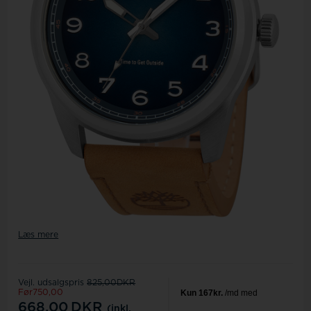
Læs mere
Vejl. udsalgspris
825,00DKR
Før750,00
668,00
DKR
(inkl.