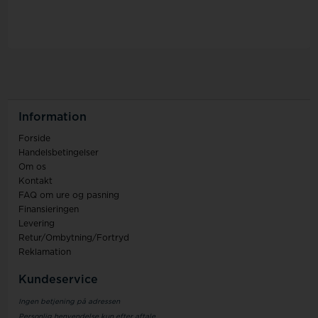
Information
Forside
Handelsbetingelser
Om os
Kontakt
FAQ om ure og pasning
Finansieringen
Levering
Retur/Ombytning/Fortryd
Reklamation
Kundeservice
Ingen betjening på adressen
Personlig henvendelse kun efter aftale