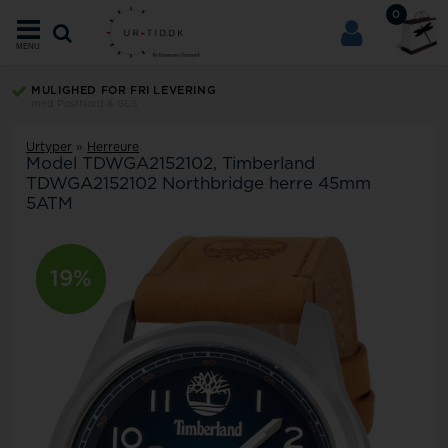
0
MENU
MULIGHED FOR FRI LEVERING
med PostNord & GLS
Urtyper
»
Herreure
Model
TDWGA2152102
Timberland
TDWGA2152102 Northbridge herre 45mm
5ATM
19%
11%