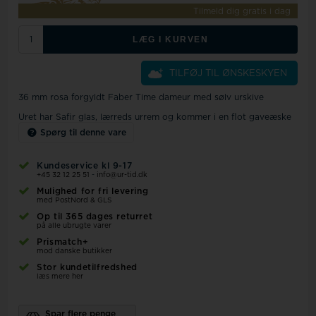
Tilmeld dig gratis i dag
LÆG I KURVEN
TILFØJ TIL ØNSKESKYEN
36 mm rosa forgyldt Faber Time dameur med sølv urskive
Uret har Safir glas, lærreds urrem og kommer i en flot gaveæske
Spørg til denne vare
Kundeservice kl 9-17
+45 32 12 25 51
-
info@ur-tid.dk
Mulighed for fri levering
med PostNord & GLS
Op til 365 dages returret
på alle ubrugte varer
Prismatch+
mod danske butikker
Stor kundetilfredshed
læs mere her
Spar flere penge