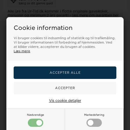
Sælg os dit gamle guld
Alle ure fra Ur-Tid.dk kommer i flotte originale gaveæsker,
manualer og minimum 2 års garanti -
læs mere om garantien her
På alle dine køb hos Ur-Tid.dk har du minimum 60 dages fuld
returret og pengene giver vi gerne igen.
Cookie information
Er dit nye ur med lænke, så tilpasser vi den gerne gratis - du skal
blot i noter opgive dit håndleds mål
HUSK: Har du set dette ur billigere et andet sted, så har vi
Vi bruger cookies til indsamling af statistik og til trafikmåling.
PRISGARANTI
-
læs mere om det her
Vi bruger informationen til forbedring af hjemmesiden. Ved
at klikke videre, accepterer du brugen af cookies.
Læs mere
Dine
Vandtæthed
Ur-guide
Smykkeguide
Størrelsesguide
fordele
på ure
Dansk Webshop - vi sender
alt
fra Danmark!
Kundeservice hverdage fra kl 9-17 Tlf.:32 122 551 E-
mail:
salg@houmann.dk
100 dages returret på alle ubrugte varer
Prisgaranti, vi matcher alle priser -
læs mere her
Sikker nethandel med online erfaring siden 2007 -
læs
mere her
- en del Houmann's webshops
Vis cookie detaljer
Nødvendige
Markedsføring