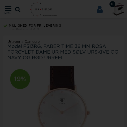
0
MENU
MULIGHED FOR FRI LEVERING
med PostNord & GLS
Urtyper
»
Dameure
Model
F313RG
FABER TIME 36 MM ROSA
FORGYLDT DAME UR MED SØLV URSKIVE OG
NAVY OG RØD URREM
19%
19%