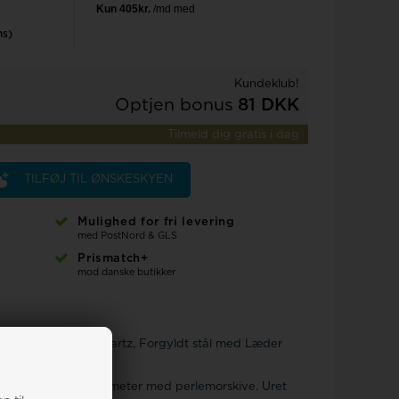
Rosefield
ms)
Kundeklub!
Optjen bonus
81 DKK
Tilmeld dig gratis i dag
TILFØJ TIL ØNSKESKYEN
Mulighed for fri levering
med PostNord & GLS
Prismatch+
mod danske butikker
0 mm ECO Drive Quartz, Forgyldt stål med Læder
eur på 30 mm. I dameter med perlemorskive. Uret