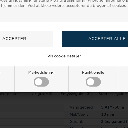
ies til indsamling af statistik og til trafikmåling. Vi bruger informatione
tåler kraftigt regn..
 hjemmesiden. Ved at klikke videre, accepterer du brugen af cookies.
Spørg til denne vare
Nyttige kategorier på Ur-Tid.dk
Se de mange
nyheder
og
gaveidéer
Spar flere penge
Tilbage til
Citizen ure.
Sælg os dit gamle guld
Dameure
|
Herreure
|
Børneure
|
Ure
Vis cookie detaljer
dk kommer med originale gaveæsker, manualer og minimum 2 års garant
zen ur hos Ur-Tid.dk har du minimum 60 dages fuld returret og pengen
r med lænke, så tilpasser vi den gerne gratis - du skal blot i noter op
e
Markedsføring
Funktionelle
dette Citizen ur billigere et andet sted, så har vi PRISGARANTI
-
læ
ed på ure
Ur-guide
Smykkeguide
Størrelsesguide
Vandtæthed
5 ATM/50 m
Mål/Vægt
30 mm
Garanti
2 års garanti 