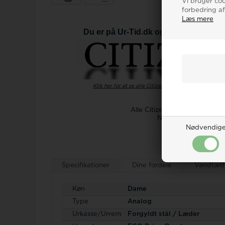
Vi bruger cook
forbedring af
Læs mere
Du er på Ur-Tid.dk og ser på et ur fra
Klik her for at se alle Citizen urene på Ur-Tid.dk
Alle Citizen ure fra Ur-Tid.
Når du køber et Citi
Er dit nye Citizen u
Nødvendig
HUSK: Har du set 
Specifikationer
Dine fordele
Vandtæth
Køn
Dame
Type
Analog
Urkasse/Urrem
Forgyldt stål / Læder