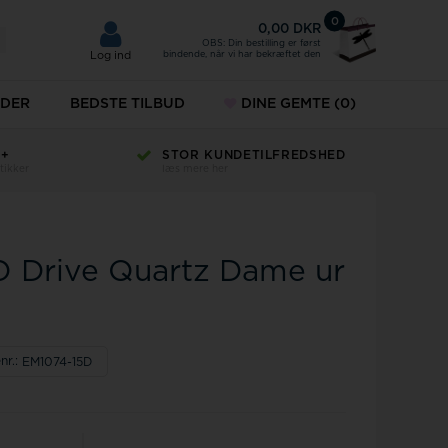
0
0,00 DKR
OBS: Din bestilling er først
bindende, når vi har bekræftet den
Log ind
DER
BEDSTE TILBUD
DINE GEMTE
(0)
H+
STOR KUNDETILFREDSHED
KÆDER
tikker
læs mere her
ud
ÆNG
SMYKKER
MVMT
esæt
URE
O Drive Quartz Dame ur
r til mænd
Norlite denmark
r til damer
Paul Hewitt
keure
nr.:
EM1074-15D
Police ure