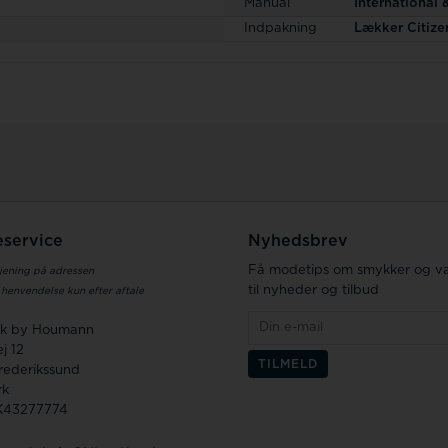
Manual
International
Indpakning
Lækker Citize
service
Nyhedsbrev
Få modetips om smykker og væ
jening på adressen
til nyheder og tilbud
 henvendelse kun efter aftale
.dk by Houmann
j 12
rederikssund
rk
K43277774