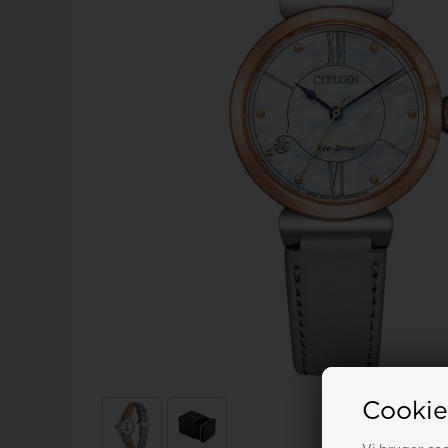
Calvin Klein
Royal london ure
Tommy Hilfiger
Sector
Seits
Triwa
Skagen
Son of Noa smykker
TW STEEL
Spinnaker
Swiss military by chrono
U-Boat
Swiss Millitary By Hanowa
Cookie