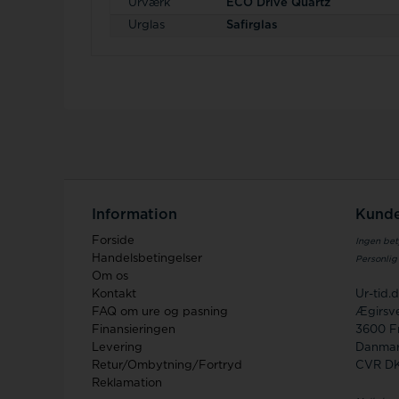
Urværk
ECO Drive Quartz
Urglas
Safirglas
Information
Kunde
Forside
Ingen bet
Handelsbetingelser
Personlig
Om os
Kontakt
Ur-tid
FAQ om ure og pasning
Ægirsve
Finansieringen
3600 F
Levering
Danma
Retur/Ombytning/Fortryd
CVR D
Reklamation