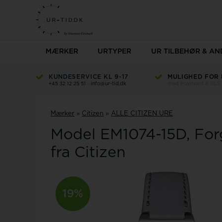
MÆRKER
URTYPER
UR TILBEHØR & AN
KUNDESERVICE KL 9-17
Herreure
Dameure
MULIGHED FOR 
Casio
+45 32 12 25 51
-
info@ur-tid.dk
med PostNord & GLS
Herreure på tilbud
Dameure på tilbu
Christina
Abeler & Söhne
AVI-8 Herre
Alle dameure
AVI-8
Casio herreure
Casio dameure
Mærker
»
Citizen
»
ALLE CITIZEN URE
Citizen
Edox herreure
Dameure fra Tomm
Festina herreure
Edox dameure
Model
EM1074-15D
For
Herreure - Tommy Hilfiger
Esprit dameure
Bering
fra Citizen
Se alle
Se alle
Copha
Cover
Boss
19%
Daniel Wellington
Braun
Danish design