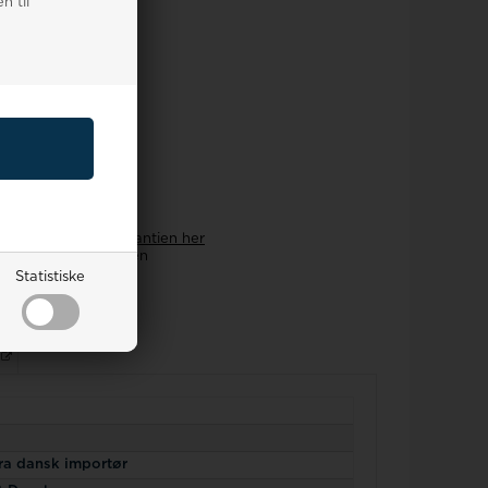
n til
i -
læs mere om garantien her
e giver vi gerne igen
give dit håndleds mål
Statistiske
s mere om det her
fra dansk importør