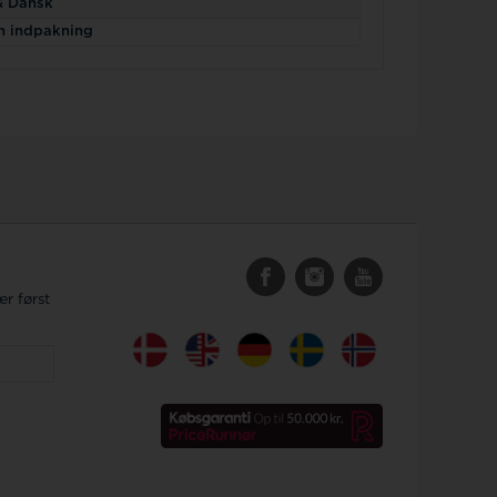
 & Dansk
n indpakning
r først