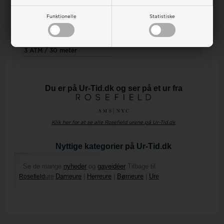
Urværk
Manual
Miyota quartz
International
Funktionelle
Statistiske
Urglas
Indpakning
hærdet mineral
Lækker Rosefield indpakning
Vandtæthed
3 ATM / 30 meter
Du er på Ur-Tid.dk og ser på et ur fra
Klik her for at se alle Rosefield urene på Ur-Tid.dk
Nyttige kategorier på Ur-Tid.dk
Se de mange
nyheder
og
gaveidéer
Tilbage til
ure
Dameure
|
Herreure
|
Børneure
|
Ure
Rosefield