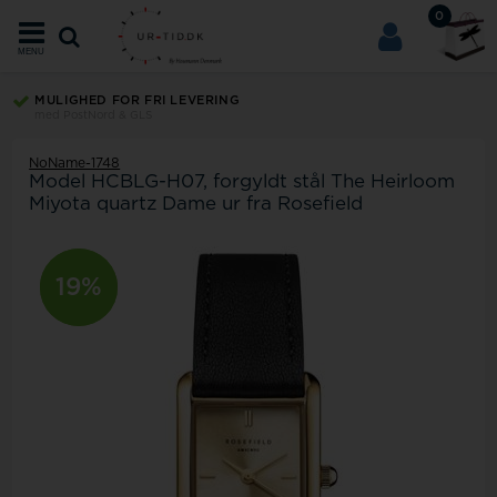
0
MENU
MULIGHED FOR FRI LEVERING
med PostNord & GLS
NoName-1748
Model
HCBLG-H07
forgyldt stål The Heirloom
Miyota quartz Dame ur fra Rosefield
19%
19%