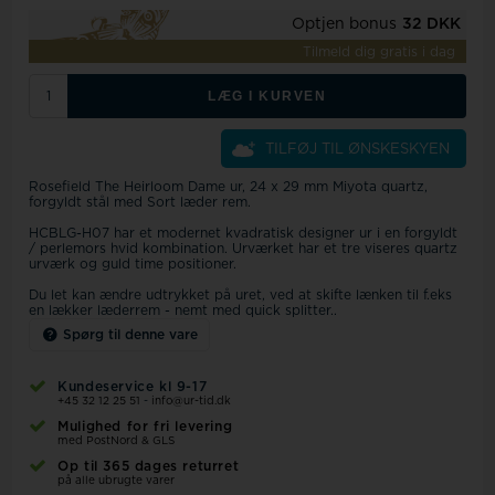
Optjen bonus
32 DKK
Tilmeld dig gratis i dag
LÆG I KURVEN
TILFØJ TIL ØNSKESKYEN
Rosefield The Heirloom Dame ur, 24 x 29 mm Miyota quartz,
forgyldt stål med Sort læder rem.
HCBLG-H07 har et modernet kvadratisk designer ur i en forgyldt
/ perlemors hvid kombination. Urværket har et tre viseres quartz
urværk og guld time positioner.
Du let kan ændre udtrykket på uret, ved at skifte lænken til f.eks
en lækker læderrem - nemt med quick splitter..
Spørg til denne vare
Kundeservice kl 9-17
+45 32 12 25 51
-
info@ur-tid.dk
Mulighed for fri levering
med PostNord & GLS
Op til 365 dages returret
på alle ubrugte varer