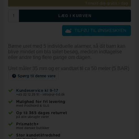
Tilmeld dig gratis i dag
LÆG I KURVEN
TILFØJ TIL ØNSKESKYEN
Børne uret med 5 individuelle alarmer, så dit barn kan
blive mindet om bla toilet besøg, medicin indtagelse
eller andre ting flere gange om dagen.
Uret måler 35 mm og er vandtæt til ca 50 meter (5 BAR)
Spørg til denne vare
Kundeservice kl 9-17
+45 32 12 25 51
-
info@ur-tid.dk
Mulighed for fri levering
med PostNord & GLS
Op til 365 dages returret
på alle ubrugte varer
Prismatch+
mod danske butikker
Stor kundetilfredshed