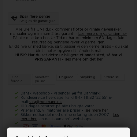
læs mere her
Spar flere penge
Sælg os dit gamle guld
Alle ure fra Ur-Tid.dk kommer i flotte originale gaveæsker,
manualer og minimum 2 års garanti -
læs mere om garantien her
På alle dine køb hos Ur-Tid.dk har du minimum 60 dages fuld
returret og pengene giver vi gerne igen.
Er dit nye ur med lænke, så tilpasser vi den gerne gratis - du skal
blot i noter opgive dit håndleds mål
HUSK: Har du set dette ur billigere et andet sted, så har vi
PRISGARANTI
-
læs mere om det her
Dine
Vandtæthed
Ur-guide
Smykkeguide
Størrelsesguide
fordele
på ure
Dansk Webshop - vi sender
alt
fra Danmark!
Kundeservice hverdage fra kl 9-17 Tlf.:32 122 551 E-
mail:
salg@houmann.dk
100 dages returret på alle ubrugte varer
Prisgaranti, vi matcher alle priser -
læs mere her
Sikker nethandel med online erfaring siden 2007 -
læs
mere her
- en del Houmann's webshops