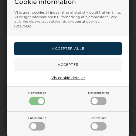
Cookie information
Vi bruger cookies til indsamling af statistik og til trafikmåling.
Vi bruger informationen til forbedring af hjemmesiden. Ved
at klikke videre, accepterer du brugen af cookies.
Du er på Ur-Tid.dk og ser på et børneur fra
Læs mere
Klik her for at se alle Seits børne urene på Ur-Tid.dk
Nyttige kategorier på
Vis cookie detaljer
Se de mange
nyheder
og
gaveidéer
Tilbage til
Seits ure
Dameure
|
Herreure
|
Børneure
|
Ure
Nødvendige
Markedsføring
Kunder købte også
Funktionelle
Statistiske
19%
24%