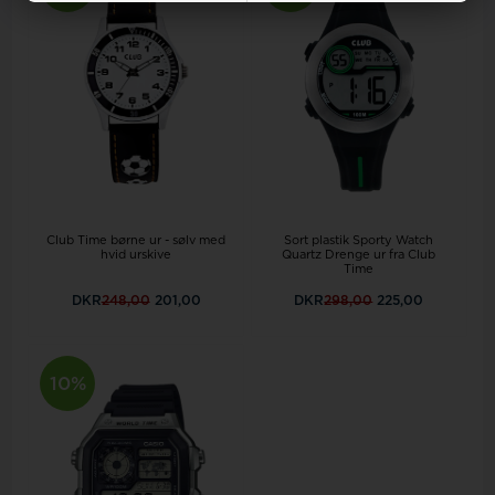
Club Time børne ur - sølv med
Sort plastik Sporty Watch
hvid urskive
Quartz Drenge ur fra Club
Time
DKR
248,00
201,00
DKR
298,00
225,00
10%