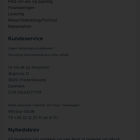
FAQ om ure og pasning
Finansieringen
Levering
Retur/Ombytning/Fortryd
Reklamation
Kundeservice
Ingen betjening på adressen
Personlig henvendelse kun efter aftale
Ur-tid.dk by Houmann
Ægirsvej 12
3600 Frederikssund
Danmark
CVR DK43277774
Mails besvares indenfor 24 timer i hverdagen
info@ur-tid.dk
Tlf +45 32 12 25 51 (kl 9-17)
Nyhedsbrev
Få modetips om smykker og vær først til nyheder og tilbud