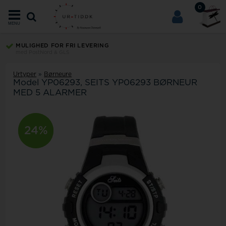
0
MENU
MULIGHED FOR FRI LEVERING
med PostNord & GLS
Urtyper
»
Børneure
Model
YP06293
SEITS YP06293 BØRNEUR
MED 5 ALARMER
24%
24%