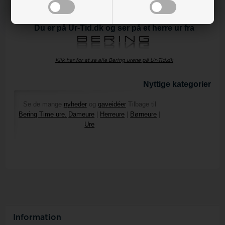
Du er på Ur-Tid.dk og ser på et herre ur fra
Klik her for at se alle Bering urene på Ur-Tid.dk
Nyttige kategorier på
Se de mange
nyheder
og
gaveidéer
Tilbage til
Bering Time ure.
Dameure
|
Herreure
|
Børneure
|
Ure
Information