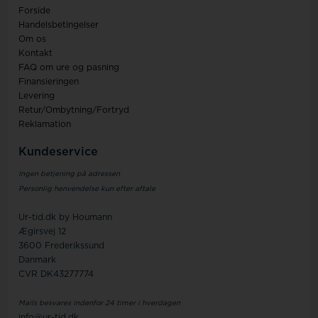
Forside
Handelsbetingelser
Om os
Kontakt
FAQ om ure og pasning
Finansieringen
Levering
Retur/Ombytning/Fortryd
Reklamation
Kundeservice
Ingen betjening på adressen
Personlig henvendelse kun efter aftale
Ur-tid.dk by Houmann
Ægirsvej 12
3600 Frederikssund
Danmark
CVR DK43277774
Mails besvares indenfor 24 timer i hverdagen
info@ur-tid.dk