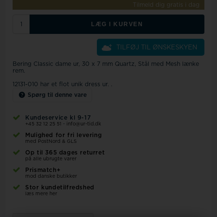
Tilmeld dig gratis i dag
LÆG I KURVEN
TILFØJ TIL ØNSKESKYEN
Bering Classic dame ur, 30 x 7 mm Quartz, Stål med Mesh lænke
rem.
12131-010 har et flot unik dress ur. .
Spørg til denne vare
Kundeservice kl 9-17
+45 32 12 25 51
-
info@ur-tid.dk
Mulighed for fri levering
med PostNord & GLS
Op til 365 dages returret
på alle ubrugte varer
Prismatch+
mod danske butikker
Stor kundetilfredshed
læs mere her