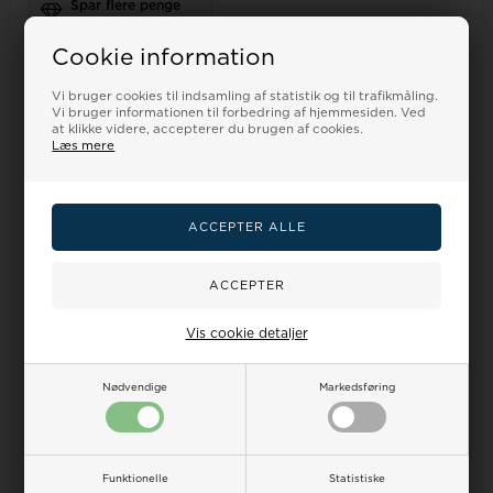
Spar flere penge
Sælg os dit gamle guld
Alle Bering ure fra Ur-Tid.dk kommer i flotte originale gaveæsker,
Cookie information
manualer og minimum 2 års garanti -
læs mere om garantien her
På alle dine Bering ur køb hos Ur-Tid.dk har du minimum 60
Vi bruger cookies til indsamling af statistik og til trafikmåling.
dages fuld returret og pengene giver vi gerne igen.
Vi bruger informationen til forbedring af hjemmesiden. Ved
Er dit nye Bering ur med lænke, så tilpasser vi den gerne gratis -
du skal blot i noter opgive dit håndleds mål
at klikke videre, accepterer du brugen af cookies.
HUSK: Har du set dette Bering ur billigere et andet sted, så har vi
Læs mere
PRISGARANTI
-
læs mere om det her
Specifikationer
Dine
Vandtæthed
Ur-guide
Smykkeguide
fordele
på ure
Størrelsesguide
Køn
dame
Mål/Vægt
30 x 7 mm
Type
analog
Vis cookie detaljer
Garanti
Urkasse/Urrem
2 års garanti fra dansk
Stål / Mesh lænke
importør
Nødvendige
Markedsføring
Urværk
Quartz
Manual
International & Dansk
Urglas
safirglas
Indpakning
Lækker Bering indpakning
Vandtæthed
3 ATM / 30m
Funktionelle
Statistiske