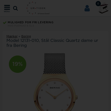
0
MENU
MULIGHED FOR FRI LEVERING
med PostNord & GLS
Mærker
»
Bering
Model
12131-010
Stål Classic Quartz dame ur
fra Bering
10%
19%